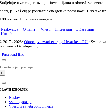
Sudjelujte u zelenoj tranziciji i investicijama u obnovljive izvore
energije. Naš cilj je postizanje energetske neovisnosti Hrvatske uz
100% obnovljive izvore energije.
Naslovnica
O nama
Vijesti
Impressum
Oglašavanje
Kontakt
© 2017 - 2026•
Obnovljivi izvori energije Hrvatske – GU
• Sva prava
pridržana • Developed by
ICE STUDIO d.o.o.
Page load link
Traži...
GLAVNI IZBORNIK
Naslovna
Sva događanja
Vijesti iz svijeta obnovljivaca