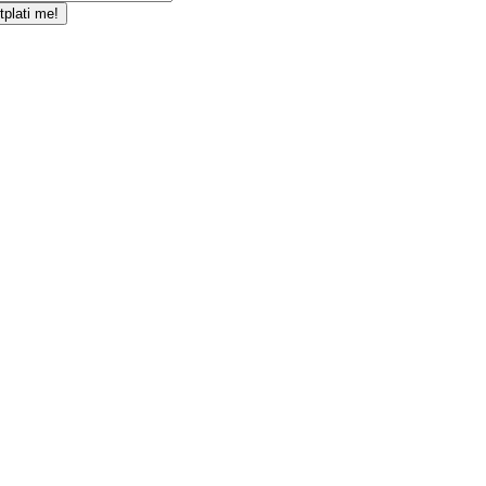
tplati me!