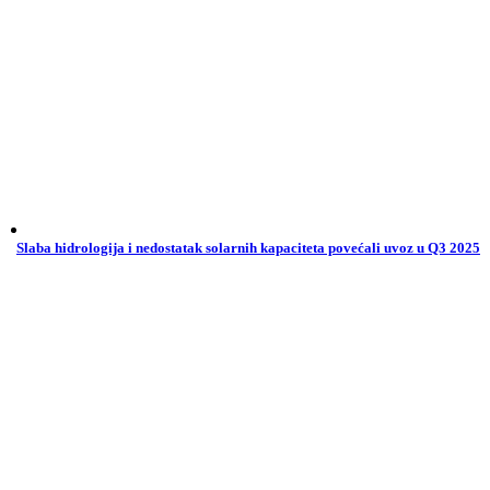
Slaba hidrologija i nedostatak solarnih kapaciteta povećali uvoz u Q3 2025