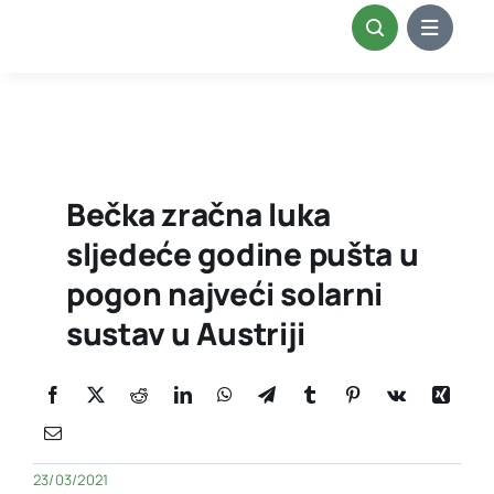
Skip
to
content
Bečka zračna luka
sljedeće godine pušta u
pogon najveći solarni
sustav u Austriji
23/03/2021