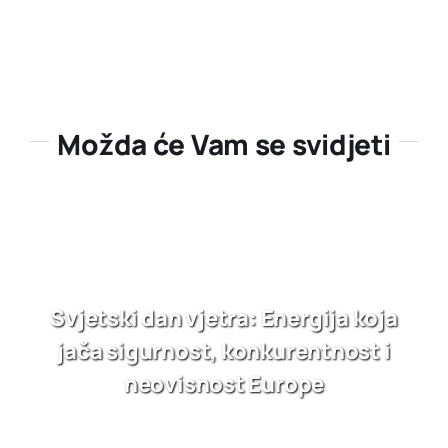
Možda će Vam se svidjeti
Svjetski dan vjetra: Energija koja
jača sigurnost, konkurentnost i
neovisnost Europe