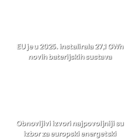
EU je u 2025. instalirala 27,1 GWh
novih baterijskih sustava
Obnovljivi izvori najpovoljniji su
izbor za europski energetski