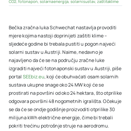
CO2
,
fotonapon
,
solarnaenergija
,
solarnisustav
,
zaštitaklime
Bečka zračna luka Schwechat nastavlja provoditi
mjere kojima nastoji doprinijeti zaštiti klime –
sljedeće godine bi trebala pustiti u pogon najveći
solarni sustav u Austriji. Naime, nedavno je
najavljeno da će se na području zračne luke
izgraditi najveći fotonaponski sustav u Austriji, piše
portal
SEEbiz.eu
, koji će obuhvaćati osam solarnih
sustava ukupne snage oko 24 MW koji će se
prostirati na površini od oko 24 hektara, što otprilike
odgovara površini 48 nogometnih igrališta. Očekuje
se da će se ondje godišnje proizvoditi otprilike 30
milijuna kWh električne energije, čime bi trebali
pokriti trećinu potrošnje struje na aerodromu.