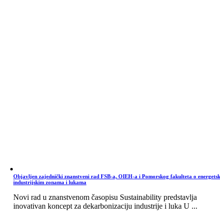
Objavljen zajednički znanstveni rad FSB-a, OIEH-a i Pomorskog fakulteta o energets
industrijskim zonama i lukama
Novi rad u znanstvenom časopisu Sustainability predstavlja
inovativan koncept za dekarbonizaciju industrije i luka U ...