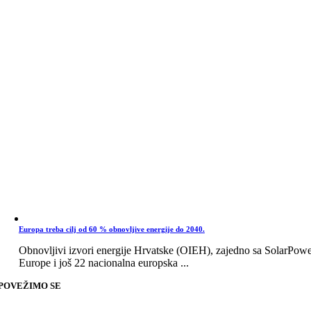
Europa treba cilj od 60 % obnovljive energije do 2040.
Obnovljivi izvori energije Hrvatske (OIEH), zajedno sa SolarPow
Europe i još 22 nacionalna europska ...
POVEŽIMO SE
Go
to