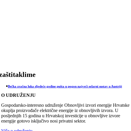
Skip
to
content
zaštitaklime
Bečka zračna luka sljedeće godine pušta u pogon najveći solarni sustav u Austriji
O UDRUŽENJU
Gospodarsko-interesno udruženje Obnovljivi izvori energije Hrvatske
okuplja proizvođače električne energije iz obnovljivih izvora. U
posljednjih 15 godina u Hrvatskoj investicije u obnovljive izvore
energije gotovo isključivo nosi privatni sektor.
Više o udruženju