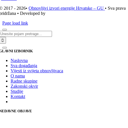
© 2017 - 2026•
Obnovljivi izvori energije Hrvatske – GU
• Sva prava
pridržana • Developed by
ICE STUDIO d.o.o.
Page load link
Traži...
GLAVNI IZBORNIK
Naslovna
Sva događanja
Vijesti iz svijeta obnovljivaca
O nama
Radne skupine
Zakonski okvir
Studije
Kontakt
NEDAVNE OBJAVE