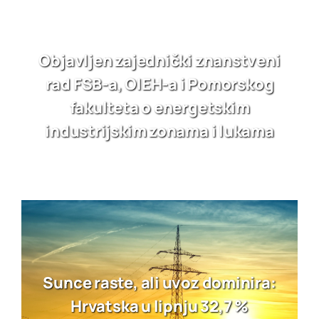
Objavljen zajednički znanstveni
rad FSB-a, OIEH-a i Pomorskog
fakulteta o energetskim
industrijskim zonama i lukama
Sunce raste, ali uvoz dominira:
Hrvatska u lipnju 32,7 %