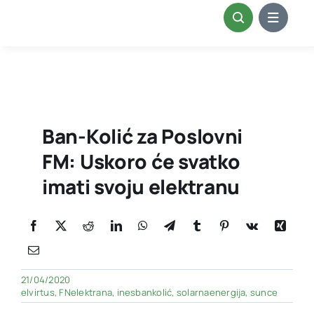
Skip
to
content
Ban-Kolić za Poslovni
FM: Uskoro će svatko
imati svoju elektranu
21/04/2020
elvirtus
,
FNelektrana
,
inesbankolić
,
solarnaenergija
,
sunce