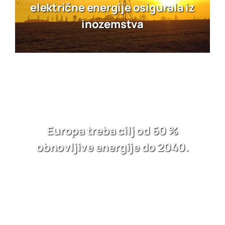
električne energije osigurala iz
inozemstva
Europa treba cilj od 60 %
obnovljive energije do 2040.