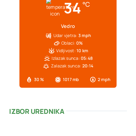
34
°C
Vedro
Udar vjetra:
3 mph
Oblaci:
0%
Vidljivost:
10 km
Izlazak sunca:
05:48
Zalazak sunca:
20:14
30 %
1017 mb
2 mph
IZBOR UREDNIKA