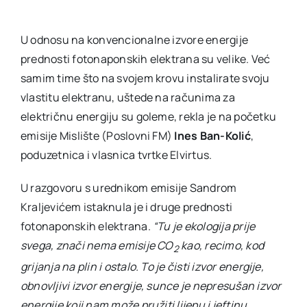
U odnosu na konvencionalne izvore energije
prednosti fotonaponskih elektrana su velike. Već
samim time što na svojem krovu instalirate svoju
vlastitu elektranu, uštede na računima za
električnu energiju su goleme, rekla je na početku
emisije Mislište (Poslovni FM)
Ines Ban-Kolić
,
poduzetnica i vlasnica tvrtke Elvirtus.
U razgovoru s urednikom emisije Sandrom
Kraljevićem istaknula je i druge prednosti
fotonaponskih elektrana.
“Tu je ekologija prije
svega, znači nema emisije CO
kao, recimo, kod
2
grijanja na plin i ostalo. To je čisti izvor energije,
obnovljivi izvor energije, sunce je nepresušan izvor
energije koji nam može pružiti lijepu i jeftinu