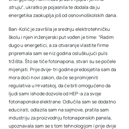
struju
“, ukratko je pojasnila te dodala da ju
energetika zaokuplja još od osnovnoškolskih dana.
Ban-Kolić je završila je srednju elektrotehničku
školu i njen inženjerski put vođen je time: “Radim
dugo u energetici, a za otvaranje vlastite firme
pripremala sam se niz godina osluškujući puls
tržišta. Što se tiče fotonapona, stvari su se počele
mijenjati. Prije dvije-tri godine predosjetila sam da
mora doći novi zakon, da će se promijeniti
regulativa u Hrvatskoj, da će biti omogućeno da
ljudi sami ishode dozvole od HEP-a za svoje
fotonaponske elektrane. Odlučila sam se dodatno
educirati, odlazila sam na sajmove, pratila sam
industriju za proizvodnju fotonaponskih panela,
upoznavala sam se s tom tehnologijom i prije dvije