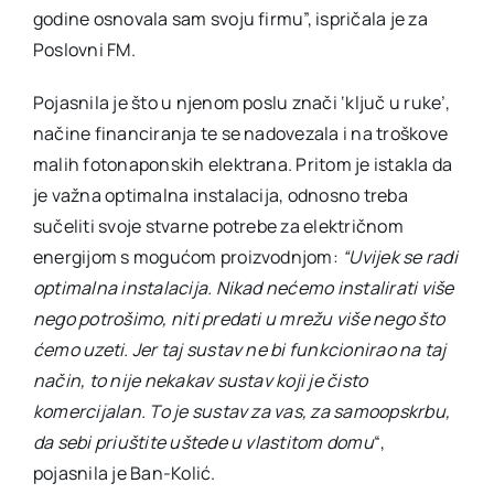
godine osnovala sam svoju firmu”, ispričala je za
Poslovni FM.
Pojasnila je što u njenom poslu znači ‘ključ u ruke’,
načine financiranja te se nadovezala i na troškove
malih fotonaponskih elektrana. Pritom je istakla da
je važna optimalna instalacija, odnosno treba
sučeliti svoje stvarne potrebe za električnom
energijom s mogućom proizvodnjom:
“Uvijek se radi
optimalna instalacija. Nikad nećemo instalirati više
nego potrošimo, niti predati u mrežu više nego što
ćemo uzeti. Jer taj sustav ne bi funkcionirao na taj
način, to nije nekakav sustav koji je čisto
komercijalan. To je sustav za vas, za samoopskrbu,
da sebi priuštite uštede u vlastitom domu
“,
pojasnila je Ban-Kolić.