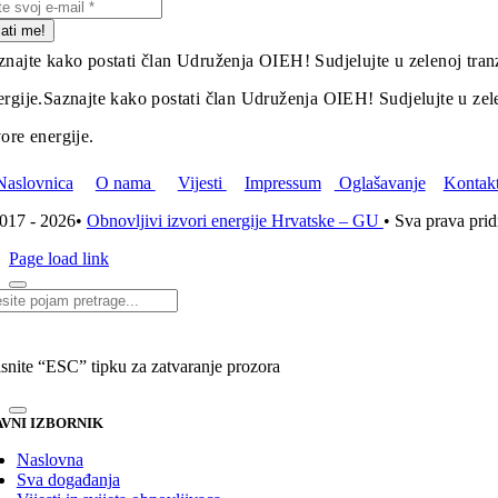
lati me!
znajte kako postati član Udruženja OIEH! Sudjelujte u zelenoj tranz
ergije.
Saznajte kako postati član Udruženja OIEH! Sudjelujte u zelen
vore energije.
Naslovnica
O nama
Vijesti
Impressum
Oglašavanje
Kontak
017 - 2026•
Obnovljivi izvori energije Hrvatske – GU
• Sva prava pri
Page load link
i...
isnite “ESC” tipku za zatvaranje prozora
VNI IZBORNIK
Naslovna
Sva događanja