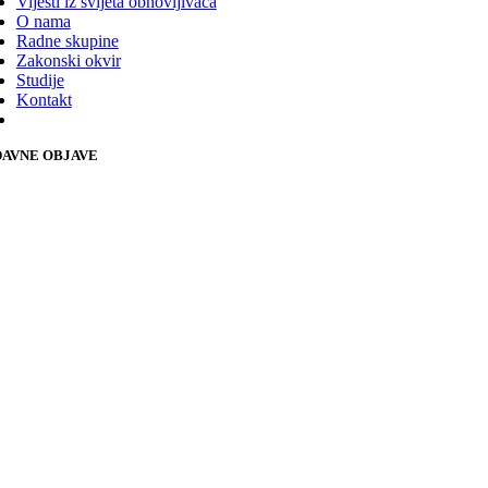
Vijesti iz svijeta obnovljivaca
O nama
Radne skupine
Zakonski okvir
Studije
Kontakt
AVNE OBJAVE