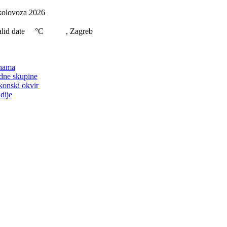
Skip
kolovoza 2026
to
content
lid date
°C
, Zagreb
on
nama
dne skupine
konski okvir
dije