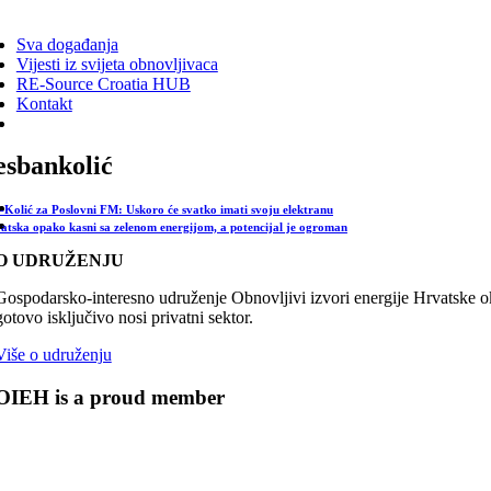
ggle
vigation
Sva događanja
Vijesti iz svijeta obnovljivaca
RE-Source Croatia HUB
Kontakt
esbankolić
-Kolić za Poslovni FM: Uskoro će svatko imati svoju elektranu
atska opako kasni sa zelenom energijom, a potencijal je ogroman
O UDRUŽENJU
Gospodarsko-interesno udruženje Obnovljivi izvori energije Hrvatske oku
gotovo isključivo nosi privatni sektor.
Više o udruženju
OIEH is a proud member