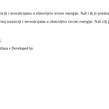
iciji i investicijama u obnovljive izvore energije. Naš cilj je post
oj tranziciji i investicijama u obnovljive izvore energije. Naš cil
t
držana • Developed by
ICE STUDIO d.o.o.