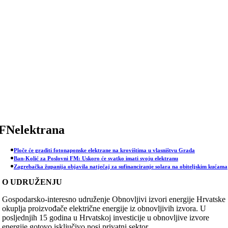
Skip
to
content
FNelektrana
Ploče će graditi fotonaponske elektrane na krovištima u vlasništvu Grada
Ban-Kolić za Poslovni FM: Uskoro će svatko imati svoju elektranu
Zagrebačka županija objavila natječaj za sufinanciranje solara na obiteljskim kućama
O UDRUŽENJU
Gospodarsko-interesno udruženje Obnovljivi izvori energije Hrvatske
okuplja proizvođače električne energije iz obnovljivih izvora. U
posljednjih 15 godina u Hrvatskoj investicije u obnovljive izvore
energije gotovo isključivo nosi privatni sektor.