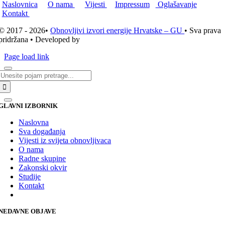
Naslovnica
O nama
Vijesti
Impressum
Oglašavanje
Kontakt
© 2017 - 2026•
Obnovljivi izvori energije Hrvatske – GU
• Sva prava
pridržana • Developed by
ICE STUDIO d.o.o.
Page load link
Traži...
GLAVNI IZBORNIK
Naslovna
Sva događanja
Vijesti iz svijeta obnovljivaca
O nama
Radne skupine
Zakonski okvir
Studije
Kontakt
NEDAVNE OBJAVE