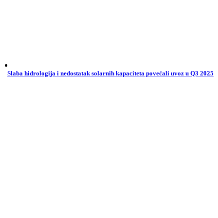
Slaba hidrologija i nedostatak solarnih kapaciteta povećali uvoz u Q3 2025