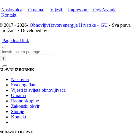
Naslovnica
O nama
Vijesti
Impressum
Oglašavanje
Kontakt
© 2017 - 2026•
Obnovljivi izvori energije Hrvatske – GU
• Sva prava
pridržana • Developed by
ICE STUDIO d.o.o.
Page load link
Traži...
GLAVNI IZBORNIK
Naslovna
Sva događanja
Vijesti iz svijeta obnovljivaca
O nama
Radne skupine
Zakonski okvir
Studije
Kontakt
NEDAVNE OBJAVE