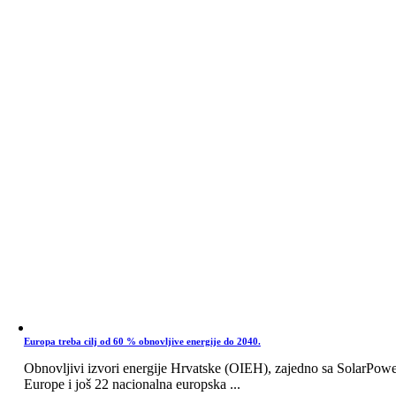
Europa treba cilj od 60 % obnovljive energije do 2040.
Obnovljivi izvori energije Hrvatske (OIEH), zajedno sa SolarPow
Europe i još 22 nacionalna europska ...