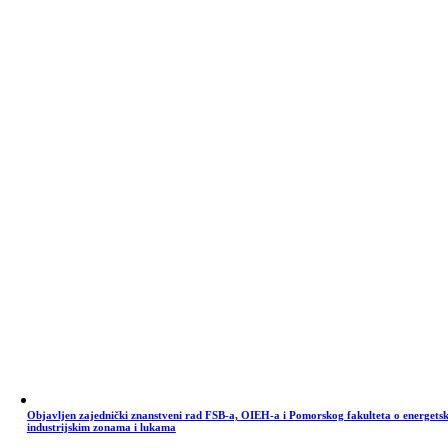
Objavljen zajednički znanstveni rad FSB-a, OIEH-a i Pomorskog fakulteta o energets
industrijskim zonama i lukama