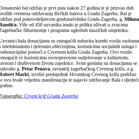
Donatorski bal održan je prvi puta nakon 27 godina te je prizvao duh
prošlih vremena održavanja Bečkih balova u Gradu Zagrebu. Bal je
održan pod pokroviteljstvom gradonačelnika Grada Zagreba, g.
Milan
Bandića.
Više od 450 uzvanika imalo je priliku uživati u zvucima
Zagrebačke filharmonije i programu uglednih muzičkih umjetnika.
Uzvanici bala donacijama su omogućili nabavku kombi vozila osobam
s intelektualnim i tjelesnim oštećenjima, korisnicima socijalnih usluga i
psihosocijalne pomoći u Crvenom križu Grada Zagreba. Ovo vozilo
omogućit će korisnicima ravnopravnom sudjelovanje u kulturnom,
javnom i društvenom životu zajednice. Svim gostima na donacijama se
zahvalio g.
Petar Penava
, ravnatelj zagrebačkog Crvenog križa, a g.
Robert Markt
, izvršni predsjednik Hrvatskog Crvenog križa podržao
je ovu hvale vrijednu manifestaciju te najavio održavanje Bala i sljedeć
godine.
Fotografija:
Crveni križ Grada Zagreba