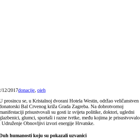
2/12/2017
donacije
,
oieh
U prosincu se, u Kristalnoj dvorani Hotela Westin, održao veličanstven
donatorski Bal Crvenog križa Grada Zagreba. Na dobrotvornoj
manifestaciji prisustvovali su gosti iz svijeta politike, doktori, ugledni
glazbenici, glumci, sportaši i razne tvrtke, među kojima je prisustvovalo
i Udruženje Obnovljivi izvori energije Hrvatske.
Duh humanosti koju su pokazali uzvanici