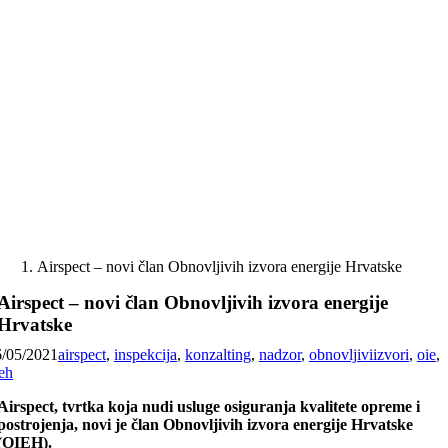
Skip
to
content
Airspect – novi član Obnovljivih izvora energije Hrvatske
Airspect – novi član Obnovljivih izvora energije
Hrvatske
6/05/2021
airspect
,
inspekcija
,
konzalting
,
nadzor
,
obnovljiviizvori
,
oie
,
eh
Airspect, tvrtka koja nudi usluge osiguranja kvalitete opreme i
postrojenja, novi je član Obnovljivih izvora energije Hrvatske
(OIEH).