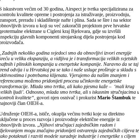
S iskustvom većim od 30 godina, Airspect je tvrtka specijalizirana za
kontrolu kvalitete opreme i postrojenja za istraživanje, proizvodnju,
transport, preradu i skladištenje nafte i plina. Sada se šire i na sektor
obnovljivih izvora u koji su već zakoračili projektom prve hrvatske
geotermalne elektrane u Cigleni kraj Bjelovara, gdje su izvršili
inspekciju glavnih komponenti strojarskog dijela postrojenja kod
proizvođača.
„Zadnjih nekoliko godina svjedoci smo da obnovljivi izvori energije
kreću u veliku ekspanziju, a vidljiva je i transformacija velikih svjetskih
naftnih i plinskih kompanija u energetske kompanije. Naravno da se taj
trend odvija i u Hrvatskoj pa se tako i naše usluge proširuje u skladu s
aktivnostima i potrebama klijenata. Vjerujemo da našim znanjem i
referencama možemo pridonijeti procesu učinkovite energetske
transformacije. Mlada smo tvrtka, ali kako pjesma kaže – ‘mali krug
velikih ljudi’. Odnosno, mlada smo tvrtka, ali s iskusnim stručnjacima 
kontroli kvalitete“,
govori njen osnivač i prokurist
Mario Štambuk
te
najnoviji član OIEH-a.
Udruženje OIEH-a, ističe, okuplja većinu tvrtki koje su direktno
uključene u proces razvoja i proizvodnje električne energije iz
obnovljivih izvora. „
Njihovi stručnjaci zajedničkim radom i
djelovanjem mogu značajno pridonijeti ostvarenju zajedničkih ciljeva t
tako potaknuti i razviti modele suradnje industrije i energetike s ciljem