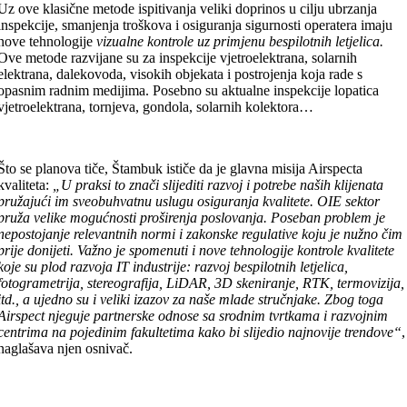
Uz ove klasične metode ispitivanja veliki doprinos u cilju ubrzanja
inspekcije, smanjenja troškova i osiguranja sigurnosti operatera imaju
nove tehnologije
vizualne kontrole uz primjenu bespilotnih letjelica.
Ove metode razvijane su za inspekcije vjetroelektrana, solarnih
elektrana, dalekovoda, visokih objekata i postrojenja koja rade s
opasnim radnim medijima. Posebno su aktualne inspekcije lopatica
vjetroelektrana, tornjeva, gondola, solarnih kolektora…
Što se planova tiče, Štambuk ističe da je glavna misija Airspecta
kvaliteta:
„U praksi to znači slijediti razvoj i potrebe naših klijenata
pružajući im sveobuhvatnu uslugu osiguranja kvalitete. OIE sektor
pruža velike mogućnosti proširenja poslovanja. Poseban problem je
nepostojanje relevantnih normi i zakonske regulative koju je nužno čim
prije donijeti. Važno je spomenuti i nove tehnologije kontrole kvalitete
koje su plod razvoja IT industrije: razvoj bespilotnih letjelica,
fotogrametrija, stereografija, LiDAR, 3D skeniranje, RTK, termovizija,
itd., a ujedno su i veliki izazov za naše mlade stručnjake. Zbog toga
Airspect njeguje partnerske odnose sa srodnim tvrtkama i razvojnim
centrima na pojedinim fakultetima kako bi slijedio najnovije trendove“
,
naglašava njen osnivač.