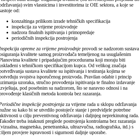
održavanja) svim vlasnicima i investitorima iz OIE sektora, a koje se
sastoje od:
konzaltinga prilikom izrade tehničkih specifikacija
inspekcija za vrijeme proizvodnje
nadzora finalnih ispitivanja i primopredaje
periodičnih inspekcija postrojenja
Inspekcija opreme za vrijeme proizvodnje
provodi se nadzorom sustava
osiguranja kvalitete samog proizvođača temeljenog na usuglašenim
Planovima kvalitete i pripadajućim procedurama koji moraju biti
usklađeni s tehničkom specifikacijom kupca. Od velikog značaja
potvrđivanja sustava kvalitete su ispitivanja i testiranja kojima se
potvrđuju svojstva isporučenog proizvoda. Pravilan odabir i princip
uzimanja uzoraka, stručno provođenja ispitivanja te finalno izdavanje
izvještaja, pod posebnim su nadzorom, što se naravno odnosi i na
provođenje klasičnih metoda kontrola bez razaranja.
Periodične inspekcije postrojenja
za vrijeme rada u sklopu održavanja
nužne su kako bi se utvrdilo postojeće stanje i predvidjele potrebne
aktivnosti u cilju preventivnog održavanja i daljnjeg neprekinutog rada.
Također treba istaknuti preglede postrojenja kontrolama bez razaranja
(vizualna, magnetska, penetrantska, ultrazvučna, radiografska, itd.) s
ciljem provjere ispravnosti i sigurnosti daljnje uporabe.