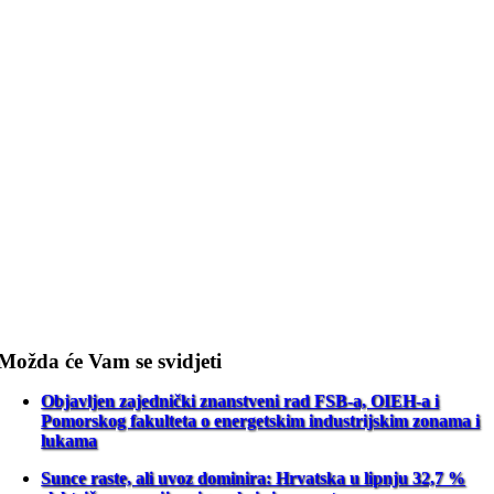
Možda će Vam se svidjeti
Objavljen zajednički znanstveni rad FSB-a, OIEH-a i
Pomorskog fakulteta o energetskim industrijskim zonama i
lukama
Sunce raste, ali uvoz dominira: Hrvatska u lipnju 32,7 %