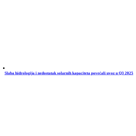
Slaba hidrologija i nedostatak solarnih kapaciteta povećali uvoz u Q3 2025