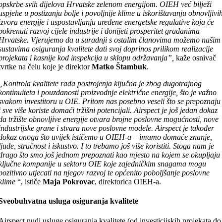
opskrbe svih dijelova Hrvatske zelenom energijom. OIEH već bilježi
uspjehe u postizanju bolje i povoljnije klime u iskorištavanju obnovljivi
izvora energije i uspostavljanju uređene energetske regulative koja će
pokrenuti razvoj cijele industrije i donijeti prosperitet građanima
Hrvatske. Vjerujemo da u suradnji s ostalim članovima možemo našim
sustavima osiguranja kvalitete dati svoj doprinos prilikom realizacije
projekata i kasnije kod inspekcija u sklopu održavanja”,
kaže osnivač
tvrtke na čelu koje je direktor
Matko Štambuk
.
„Kontrola kvalitete rada postrojenja ključna je zbog dugotrajnog
kontinuiteta i pouzdanosti proizvodnje električne energije, što je važno
svakom investitoru u OIE. Pritom nas posebno veseli što se prepoznaju
i sve više koriste domaći tržišni potencijali. Airspect je još jedan dokaz
da tržište obnovljive energije otvara brojne poslovne mogućnosti, nove
industrijske grane i stvara nove poslovne modele. Airspect je također
dokaz onoga što uvijek ističemo u OIEH-a – imamo domaće znanje,
ljude, stručnost i iskustvo. I to trebamo još više koristiti. Stoga nam je
drago što smo još jednom prepoznati kao mjesto na kojem se okupljaju
ključne kompanije u sektoru OIE koje zajedničkim snagama mogu
pozitivno utjecati na njegov razvoj te općenito poboljšanje poslovne
klime
“, ističe
Maja Pokrovac
, direktorica OIEH-a.
Sveobuhvatna usluga osiguranja kvalitete
Airspect nudi usluge osiguranja kvalitete (od investicijskih projekata do