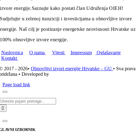
izvore energije.
Saznajte kako postati član Udruženja OIEH!
Sudjelujte u zelenoj tranziciji i investicijama u obnovljive izvore
energije. Naš cilj je postizanje energetske neovisnosti Hrvatske uz
100% obnovljive izvore energije.
Naslovnica
O nama
Vijesti
Impressum
Oglašavanje
Kontakt
© 2017 - 2026•
Obnovljivi izvori energije Hrvatske – GU
• Sva prava
pridržana • Developed by
ICE STUDIO d.o.o.
Page load link
Traži...
GLAVNI IZBORNIK