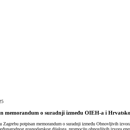
25
an memorandum o suradnji između OIEH-a i Hrvatsko
 u Zagrebu potpisan memorandum o suradnji između Obnovljivih izvor
eđunarodnog gospodarskog dijaloga, promociju obnovljivih izvora energij