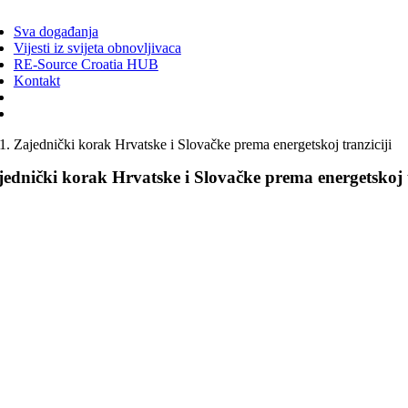
ggle
vigation
Sva događanja
Vijesti iz svijeta obnovljivaca
RE-Source Croatia HUB
Kontakt
Zajednički korak Hrvatske i Slovačke prema energetskoj tranziciji
ednički korak Hrvatske i Slovačke prema energetskoj t