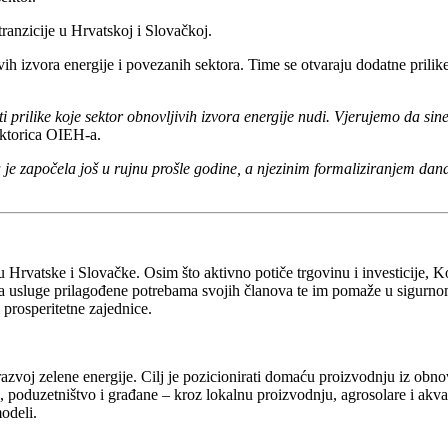
ranzicije u Hrvatskoj i Slovačkoj.
vih izvora energije i povezanih sektora. Time se otvaraju dodatne prilik
rilike koje sektor obnovljivih izvora energije nudi. Vjerujemo da sine
ektorica OIEH-a.
 je započela još u rujnu prošle godine, a njezinim formaliziranjem dan
Hrvatske i Slovačke. Osim što aktivno potiče trgovinu i investicije, 
ža usluge prilagođene potrebama svojih članova te im pomaže u sigurno
 prosperitetne zajednice.
 razvoj zelene energije. Cilj je pozicionirati domaću proizvodnju iz obno
, poduzetništvo i građane – kroz lokalnu proizvodnju, agrosolare i akva
modeli.