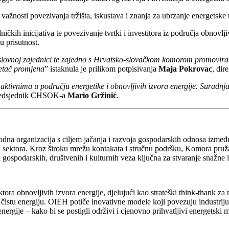
žnosti povezivanja tržišta, iskustava i znanja za ubrzanje energetske t
kih inicijativa te povezivanje tvrtki i investitora iz područja obnovlji
u prisutnost.
lovnoj zajednici te zajedno s Hrvatsko-slovačkom komorom promovirati p
retač promjena
” istaknula je prilikom potpisivanja
Maja Pokrovac
, dir
tivnima u području energetike i obnovljivih izvora energije. Suradnja
predsjednik CHSOK-a
Mario Gržinić
.
 organizacija s ciljem jačanja i razvoja gospodarskih odnosa između 
gih sektora. Kroz široku mrežu kontakata i stručnu podršku, Komora pru
gospodarskih, društvenih i kulturnih veza ključna za stvaranje snažne i
ktora obnovljivih izvora energije, djelujući kao strateški think-thank za
 čistu energiju. OIEH potiče inovativne modele koji povezuju industriju
nergije – kako bi se postigli održivi i cjenovno prihvatljivi energetski 