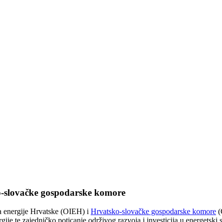
-slovačke gospodarske komore
a energije Hrvatske (OIEH) i
Hrvatsko-slovačke gospodarske komore
(
e te zajedničko poticanje održivog razvoja i investicija u energetski s