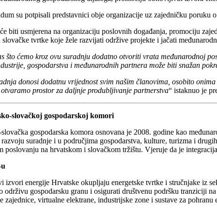
m su potpisali predstavnici obje organizacije uz zajedničku poruku o va
će biti usmjerena na organizaciju poslovnih događanja, promociju zajednič
i slovačke tvrtke koje žele razvijati održive projekte i jačati međunarodn
as što ćemo kroz ovu suradnju dodatno otvoriti vrata međunarodnoj pos
dustrije, gospodarstva i međunarodnih partnera može biti snažan pok
dnja donosi dodatnu vrijednost svim našim članovima, osobito onima ak
otvaramo prostor za daljnje produbljivanje partnerstva
“ istaknuo je 
ko-slovačkoj gospodarskoj komori
slovačka gospodarska komora osnovana je 2008. godine kao međunarodna
 razvoju suradnje i u područjima gospodarstva, kulture, turizma i dru
 poslovanju na hrvatskom i slovačkom tržištu. Vjeruje da je integracija 
-u
i izvori energije Hrvatske okupljaju energetske tvrtke i stručnjake iz se
o održivu gospodarsku granu i osigurati društvenu podršku tranziciji na
e zajednice, virtualne elektrane, industrijske zone i sustave za pohranu e