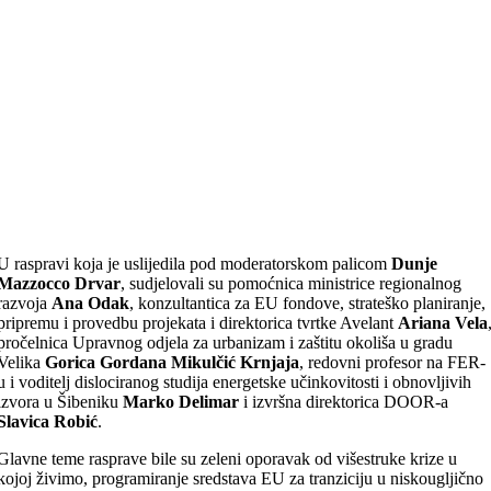
U raspravi koja je uslijedila pod moderatorskom palicom
Dunje
Mazzocco Drvar
, sudjelovali su pomoćnica ministrice regionalnog
razvoja
Ana Odak
, konzultantica za EU fondove, strateško planiranje,
pripremu i provedbu projekata i direktorica tvrtke Avelant
Ariana Vela
pročelnica Upravnog odjela za urbanizam i zaštitu okoliša u gradu
Velika
Gorica Gordana Mikulčić Krnjaja
, redovni profesor na FER-
u i voditelj dislociranog studija energetske učinkovitosti i obnovljivih
izvora u Šibeniku
Marko Delimar
i izvršna direktorica DOOR-a
Slavica Robić
.
Glavne teme rasprave bile su zeleni oporavak od višestruke krize u
kojoj živimo, programiranje sredstava EU za tranziciju u niskougljično