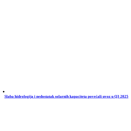
Slaba hidrologija i nedostatak solarnih kapaciteta povećali uvoz u Q3 2025