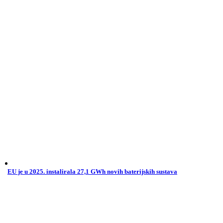
EU je u 2025. instalirala 27,1 GWh novih baterijskih sustava