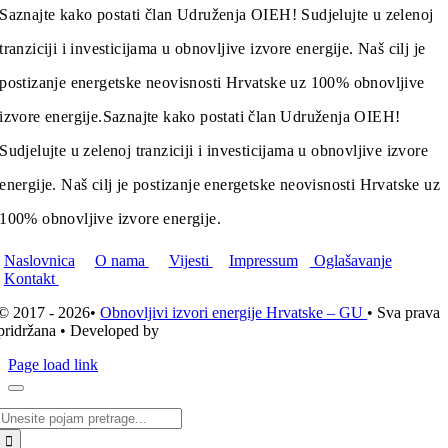
Saznajte kako postati član Udruženja OIEH! Sudjelujte u zelenoj
tranziciji i investicijama u obnovljive izvore energije. Naš cilj je
postizanje energetske neovisnosti Hrvatske uz 100% obnovljive
izvore energije.
Saznajte kako postati član Udruženja OIEH!
Sudjelujte u zelenoj tranziciji i investicijama u obnovljive izvore
energije. Naš cilj je postizanje energetske neovisnosti Hrvatske uz
100% obnovljive izvore energije.
Naslovnica
O nama
Vijesti
Impressum
Oglašavanje
Kontakt
© 2017 - 2026•
Obnovljivi izvori energije Hrvatske – GU
• Sva prava
pridržana • Developed by
ICE STUDIO d.o.o.
Page load link
Traži...