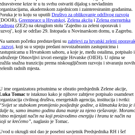
zdravstvene krize te u tu svrhu ostvariti dijalog s nevladinim
organizacijama, akademskom zajednicom i zainteresiranim građanima.
Poruka je to koju su uputili
Društvo za oblikovanje održivog razvoja
(DOOR),
Greenpeace u Hrvatskoj
,
Zelena akcija
i
Zelena energetska
zadruga
(ZEZ) na okruglom stolu ‘Zajedno za zeleni oporavak i
razvoj’, koji se održao 29. listopada u Novinarskom domu, u Zagrebu.
Na samom početku predstavljeni su
zahtjevi za hrvatski zeleni oporava
i razvoj
, koji su u srpnju predani novoizabranim zastupnicima i
zastupnicama u Hrvatskom saboru, a koje je, među ostalima, potpisalo i
udruženje Obnovljivi izvori energije Hrvatske (OIEH). U njima se
tražila snažna tranziciju prema niskougljičnom razvoju i stvaranju novi
zelenih radnih mjesta.
U ime organizatora prisutnima se obratio predsjednik Zelene akcije,
Luka Tomac
te istaknuo kako je njihove zahtjeve potpisalo osamdeset
organizacija civilnog društva, energetskih agencija, institucija i tvrtki:
“Svijet se stubokom promijenio posljednje godine, a klimatska kriza je i
dalje tu, samo imamo godinu dana manje za njeno rješavanje. Moram
hitno mijenjati način na koji proizvodimo energiju i hranu te način na
koji se krećemo”
, naglasio je Tomac.
Uvod u okrugli stol dao je posebni savjetnik Predsjednika RH i šef