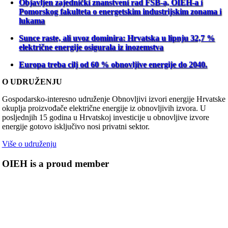
Objavljen zajednički znanstveni rad FSB-a, OIEH-a i
Pomorskog fakulteta o energetskim industrijskim zonama i
lukama
Sunce raste, ali uvoz dominira: Hrvatska u lipnju 32,7 %
električne energije osigurala iz inozemstva
Europa treba cilj od 60 % obnovljive energije do 2040.
O UDRUŽENJU
Gospodarsko-interesno udruženje Obnovljivi izvori energije Hrvatske
okuplja proizvođače električne energije iz obnovljivih izvora. U
posljednjih 15 godina u Hrvatskoj investicije u obnovljive izvore
energije gotovo isključivo nosi privatni sektor.
Više o udruženju
OIEH is a proud member