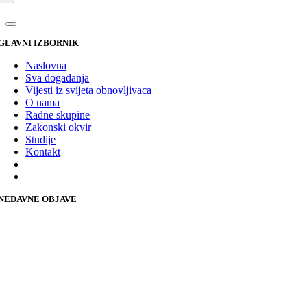
GLAVNI IZBORNIK
Naslovna
Sva događanja
Vijesti iz svijeta obnovljivaca
O nama
Radne skupine
Zakonski okvir
Studije
Kontakt
NEDAVNE OBJAVE