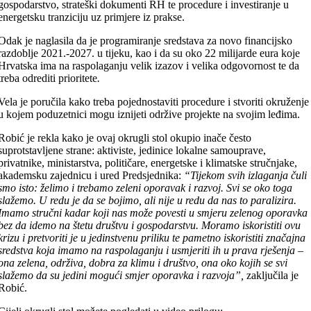
gospodarstvo, strateški dokumenti RH te procedure i investiranje u
energetsku tranziciju uz primjere iz prakse.
Odak je naglasila da je programiranje sredstava za novo financijsko
razdoblje 2021.-2027. u tijeku, kao i da su oko 22 milijarde eura koje
Hrvatska ima na raspolaganju velik izazov i velika odgovornost te da
treba odrediti prioritete
.
Vela je poručila kako treba pojednostaviti procedure i stvoriti okruženje
u kojem poduzetnici mogu iznijeti održive projekte na svojim leđima.
Robić je rekla kako je ovaj okrugli stol okupio inače često
suprotstavljene strane: aktiviste, jedinice lokalne samouprave,
privatnike, ministarstva, političare, energetske i klimatske stručnjake,
akademsku zajednicu i ured Predsjednika:
“Tijekom svih izlaganja čuli
smo isto: želimo i trebamo zeleni oporavak i razvoj. Svi se oko toga
slažemo. U redu je da se bojimo, ali nije u redu da nas to paralizira.
Imamo stručni kadar koji nas može povesti u smjeru zelenog oporavka
bez da idemo na štetu društvu i gospodarstvu. Moramo iskoristiti ovu
krizu i pretvoriti je u jedinstvenu priliku te pametno iskoristiti značajna
sredstva koja imamo na raspolaganju i usmjeriti ih u prava rješenja –
ona zelena, održiva, dobra za klimu i društvo, ona oko kojih se svi
slažemo da su jedini mogući smjer oporavka i razvoja”,
zaključila je
Robić.