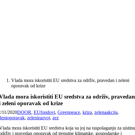
Skip
to
content
Vlada mora iskoristiti EU sredstva za održiv, pravedan i zeleni
oporavak od krize
Vlada mora iskoristiti EU sredstva za održiv, praveda
i zeleni oporavak od krize
2/11/2020
DOOR
,
EUfondovi
,
Greenpeace
,
kriza
,
zelenaakcija
,
lenioporavak
,
zelenirazvoj
,
zez
Vlada mora iskoristiti EU sredstva koja su joj na raspolaganju za uistin
održiv i pravedan oporavak od trenutne klimatske, gospodarske i