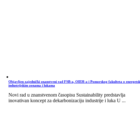
Objavljen zajednički znanstveni rad FSB-a, OIEH-a i Pomorskog fakulteta o energets
industrijskim zonama i lukama
Novi rad u znanstvenom časopisu Sustainability predstavlja
inovativan koncept za dekarbonizaciju industrije i luka U ...