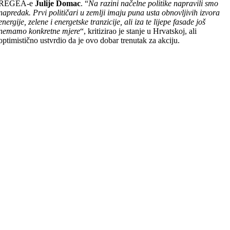
REGEA-e
Julije Domac
. “
Na razini načelne politike napravili smo
napredak. Prvi političari u zemlji imaju puna usta obnovljivih izvora
energije, zelene i energetske tranzicije, ali iza te lijepe fasade još
nemamo konkretne mjere
“, kritizirao je stanje u Hrvatskoj, ali
optimistično ustvrdio da je ovo dobar trenutak za akciju.