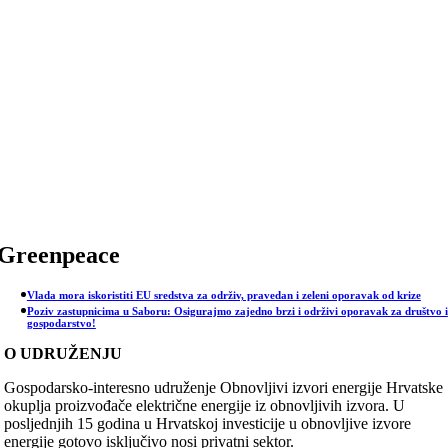
Skip
to
content
Greenpeace
Vlada mora iskoristiti EU sredstva za održiv, pravedan i zeleni oporavak od krize
Poziv zastupnicima u Saboru: Osigurajmo zajedno brzi i održivi oporavak za društvo i
gospodarstvo!
O UDRUŽENJU
Gospodarsko-interesno udruženje Obnovljivi izvori energije Hrvatske
okuplja proizvođače električne energije iz obnovljivih izvora. U
posljednjih 15 godina u Hrvatskoj investicije u obnovljive izvore
energije gotovo isključivo nosi privatni sektor.