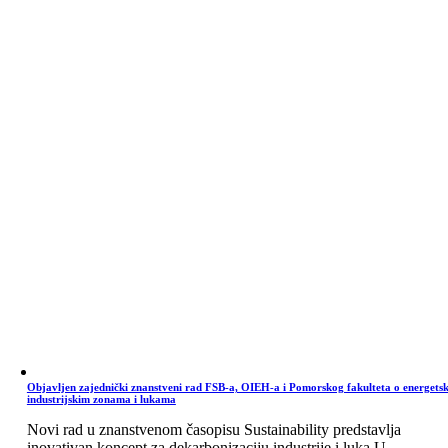
Objavljen zajednički znanstveni rad FSB-a, OIEH-a i Pomorskog fakulteta o energets
industrijskim zonama i lukama
Novi rad u znanstvenom časopisu Sustainability predstavlja
inovativan koncept za dekarbonizaciju industrije i luka U ...