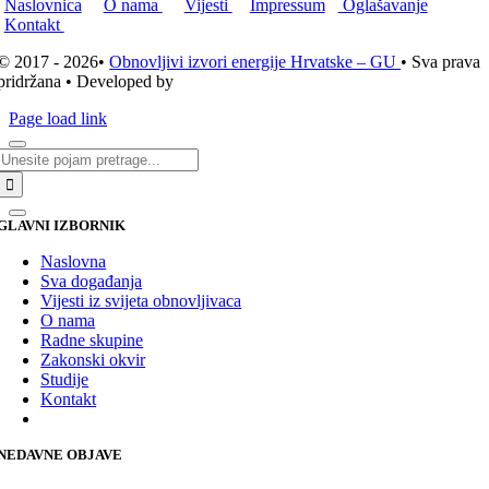
Naslovnica
O nama
Vijesti
Impressum
Oglašavanje
Kontakt
© 2017 - 2026•
Obnovljivi izvori energije Hrvatske – GU
• Sva prava
pridržana • Developed by
ICE STUDIO d.o.o.
Page load link
Traži...
GLAVNI IZBORNIK
Naslovna
Sva događanja
Vijesti iz svijeta obnovljivaca
O nama
Radne skupine
Zakonski okvir
Studije
Kontakt
NEDAVNE OBJAVE