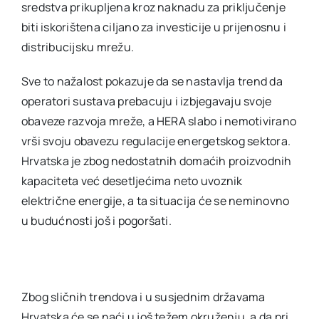
sredstva prikupljena kroz naknadu za priključenje
biti iskorištena ciljano za investicije u prijenosnu i
distribucijsku mrežu.
Sve to nažalost pokazuje da se nastavlja trend da
operatori sustava prebacuju i izbjegavaju svoje
obaveze razvoja mreže, a HERA slabo i nemotivirano
vrši svoju obavezu regulacije energetskog sektora.
Hrvatska je zbog nedostatnih domaćih proizvodnih
kapaciteta već desetljećima neto uvoznik
električne energije, a ta situacija će se neminovno
u budućnosti još i pogoršati.
Zbog sličnih trendova i u susjednim državama
Hrvatska će se naći u još težem okruženju, a da pri