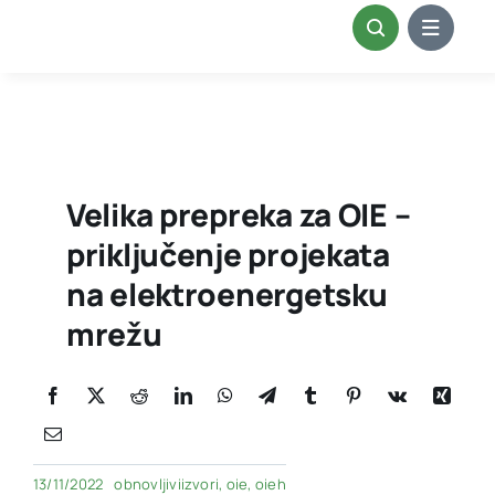
Skip
to
content
Velika prepreka za OIE –
priključenje projekata
na elektroenergetsku
mrežu
13/11/2022
obnovljiviizvori
,
oie
,
oieh