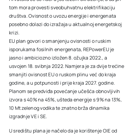
tom mora provesti sveobuhvatnu elektrifikaciju
društva. Ovisnost o uvozu energije i energenata
posebno dolazi do izražaja u aktualnoj energetskoj
krizi.
EU plan govori o smanjenju ovisnosti o ruskim
isporukama fosilnih energenata, REPowerEU je
jasno i ambiciozno izložen 8. ožujka 2022., a
usvojen 18. svibnja 2022. Namjera je za dvije trećine
smanjiti ovisnost EU o ruskom plinu već do kraja
godine, a u potpunosti i prije kraja 2027. godine.
Planom se predviđa povećanje učešća obnovljivih
izvora s 40% na 45%, ušteda energije s 9% na 13%,
10 Mt zelenog vodika te znatno brža dinamika
izgradnje VE i SE.
U središtu plana je načelo da je korištenje OIE od