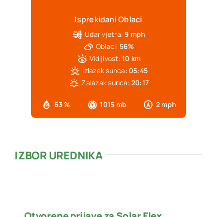
Isprekidani Oblaci
Udar vjetra:
9 mph
Oblaci:
56%
Vidljivost:
10 km
Izlazak sunca:
05:45
Zalazak sunca:
20:17
63 %
1015 mb
2 mph
IZBOR UREDNIKA
Otvorene prijave za Solar Flex