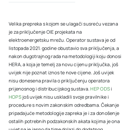
Velika prepreka s kojom se ulagači susreću vezana
je za priključenje OIE projekata na
elektroenergetsku mrežu. Operator sustava je od
listopada 2021. godine obustavio sva priključenja, a
nakon dugotrajnog rada na metodologiji koju donosi
HERA, a koja je temelj za novu cijenu priključka, još
uvijek nije poznat iznos te nove cijene. Još uvijek
nisu donesena pravila o priključenju operatora
prijenosnog i distribucijskog sustava.
HEP ODS
i
HOPS
još uvijek nisu uskladili svoje pravilnike i
procedure s novim zakonskim odredbama. Čekanje
pripadajuće metodologije zapreka je i za donošenje
ostalih potrebnih podzakonskih akata kojima je ona
uvjet pa je jasno da time dolazi do dodatnog