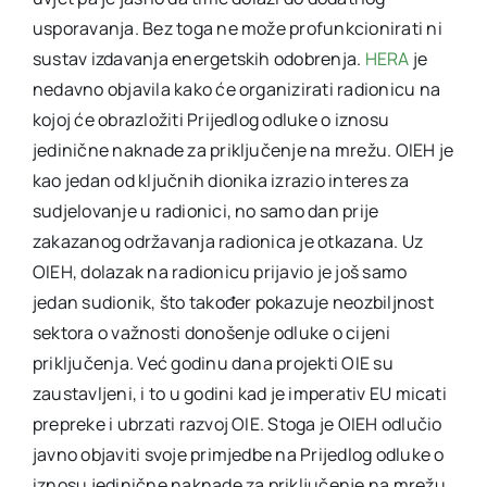
usporavanja. Bez toga ne može profunkcionirati ni
sustav izdavanja energetskih odobrenja.
HERA
je
nedavno objavila kako će organizirati radionicu na
kojoj će obrazložiti Prijedlog odluke o iznosu
jedinične naknade za priključenje na mrežu. OIEH je
kao jedan od ključnih dionika izrazio interes za
sudjelovanje u radionici, no samo dan prije
zakazanog održavanja radionica je otkazana. Uz
OIEH, dolazak na radionicu prijavio je još samo
jedan sudionik, što također pokazuje neozbiljnost
sektora o važnosti donošenje odluke o cijeni
priključenja. Već godinu dana projekti OIE su
zaustavljeni, i to u godini kad je imperativ EU micati
prepreke i ubrzati razvoj OIE. Stoga je OIEH odlučio
javno objaviti svoje primjedbe na Prijedlog odluke o
iznosu jedinične naknade za priključenje na mrežu,