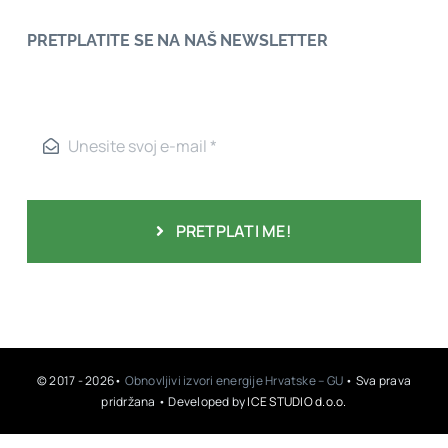
PRETPLATITE SE NA NAŠ NEWSLETTER
PRETPLATI ME!
© 2017 - 2026•
Obnovljivi izvori energije Hrvatske – GU
• Sva prava
pridržana • Developed by
ICE STUDIO d.o.o.