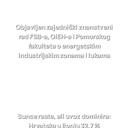
Objavljen zajednički znanstveni
rad FSB-a, OIEH-a i Pomorskog
fakulteta o energetskim
industrijskim zonama i lukama
Sunce raste, ali uvoz dominira:
Hrvatska u lipnju 32,7 %