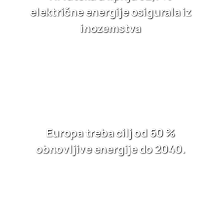
električne energije osigurala iz
inozemstva
Europa treba cilj od 60 %
obnovljive energije do 2040.