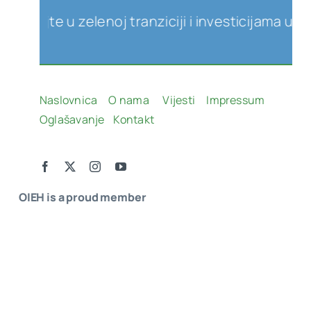
jte u zelenoj tranziciji i investicijama u obnovl
Naslovnica
O nama
Vijesti
Impressum
Oglašavanje
Kontakt
OIEH is a proud member