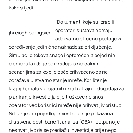
kako slijedi:
“Dokumenti koje su izradili
operatori sustava nemaju
jhreioghioerhgoier
adekvatnu stručnu podloge za
određivanje jedinične naknade za priključenje.
Simulacije tokova snage i opterećenja pojedinih
elemenata i dalje se izrađuju s nerealnim
scenarijima za koje je opće prihvaćeno da ne
odražavaju stvarno stanje mreže. Korištenje
krajnjih, malo vjerojatnih i kratkotrajnih događaja za
planiranje investicija čije troškove ne snosi
operator već korisnici mreže nije prihvatljiv pristup.
Niti za jedan prijedlog investicije nije prikazana
društvena cost-benefit analiza (CBA) i potpuno je
neshvatljivo da se predlažu investicije prije nego