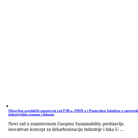
Objavljen zajednički znanstveni rad FSB-a, OIEH-a i Pomorskog fakulteta o energets
industrijskim zonama i lukama
Novi rad u znanstvenom časopisu Sustainability predstavlja
inovativan koncept za dekarbonizaciju industrije i luka U ...