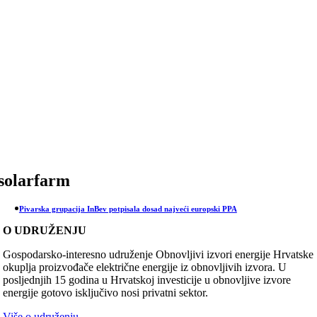
Skip
to
content
solarfarm
Pivarska grupacija InBev potpisala dosad najveći europski PPA
O UDRUŽENJU
Gospodarsko-interesno udruženje Obnovljivi izvori energije Hrvatske
okuplja proizvođače električne energije iz obnovljivih izvora. U
posljednjih 15 godina u Hrvatskoj investicije u obnovljive izvore
energije gotovo isključivo nosi privatni sektor.
Više o udruženju