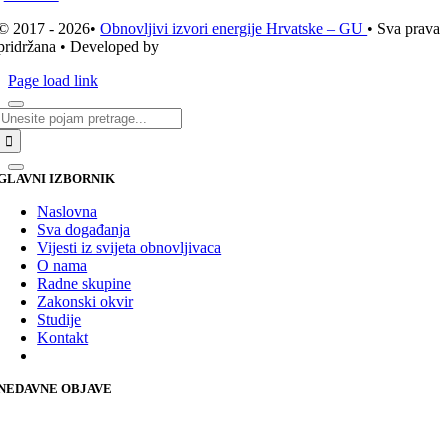
© 2017 - 2026•
Obnovljivi izvori energije Hrvatske – GU
• Sva prava
pridržana • Developed by
ICE STUDIO d.o.o.
Page load link
Traži...
GLAVNI IZBORNIK
Naslovna
Sva događanja
Vijesti iz svijeta obnovljivaca
O nama
Radne skupine
Zakonski okvir
Studije
Kontakt
NEDAVNE OBJAVE