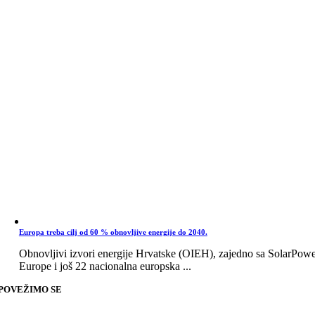
Europa treba cilj od 60 % obnovljive energije do 2040.
Obnovljivi izvori energije Hrvatske (OIEH), zajedno sa SolarPow
Europe i još 22 nacionalna europska ...
POVEŽIMO SE
Go
to