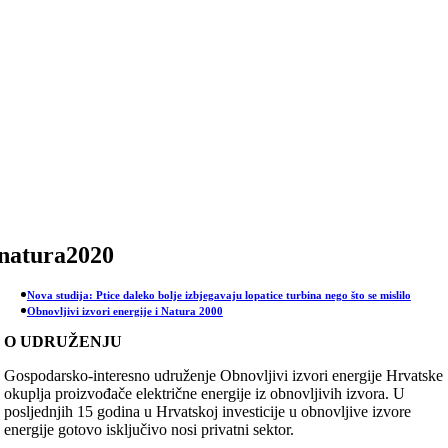
Skip
to
content
natura2020
Nova studija: Ptice daleko bolje izbjegavaju lopatice turbina nego što se mislilo
Obnovljivi izvori energije i Natura 2000
O UDRUŽENJU
Gospodarsko-interesno udruženje Obnovljivi izvori energije Hrvatske
okuplja proizvođače električne energije iz obnovljivih izvora. U
posljednjih 15 godina u Hrvatskoj investicije u obnovljive izvore
energije gotovo isključivo nosi privatni sektor.