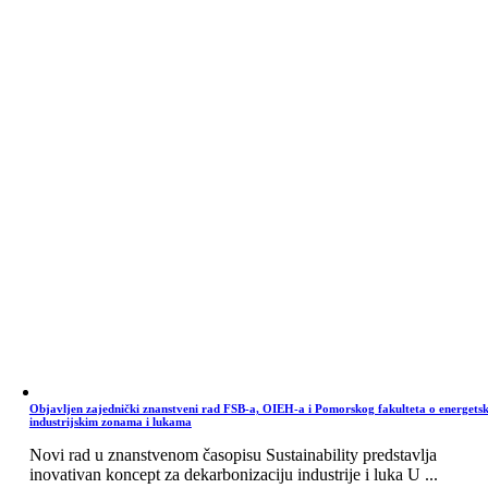
Objavljen zajednički znanstveni rad FSB-a, OIEH-a i Pomorskog fakulteta o energets
industrijskim zonama i lukama
Novi rad u znanstvenom časopisu Sustainability predstavlja
inovativan koncept za dekarbonizaciju industrije i luka U ...