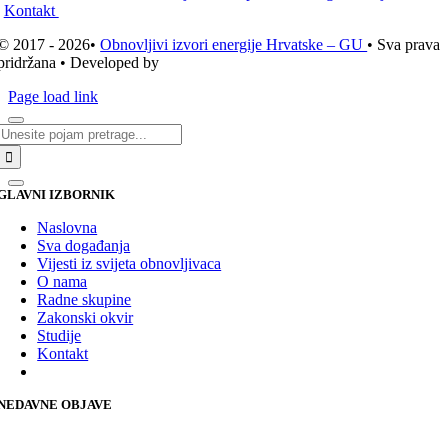
Kontakt
© 2017 - 2026•
Obnovljivi izvori energije Hrvatske – GU
• Sva prava
pridržana • Developed by
ICE STUDIO d.o.o.
Page load link
Traži...
GLAVNI IZBORNIK
Naslovna
Sva događanja
Vijesti iz svijeta obnovljivaca
O nama
Radne skupine
Zakonski okvir
Studije
Kontakt
NEDAVNE OBJAVE