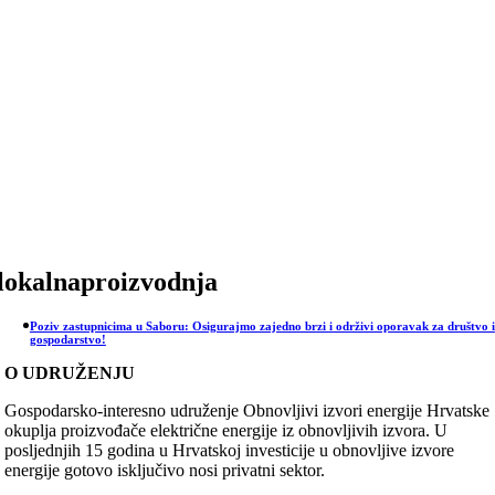
Skip
to
content
lokalnaproizvodnja
Poziv zastupnicima u Saboru: Osigurajmo zajedno brzi i održivi oporavak za društvo i
gospodarstvo!
O UDRUŽENJU
Gospodarsko-interesno udruženje Obnovljivi izvori energije Hrvatske
okuplja proizvođače električne energije iz obnovljivih izvora. U
posljednjih 15 godina u Hrvatskoj investicije u obnovljive izvore
energije gotovo isključivo nosi privatni sektor.