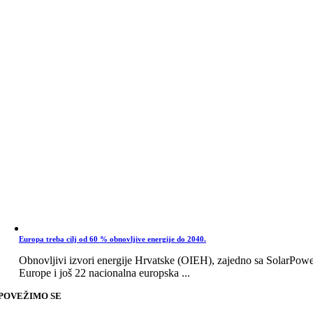
Europa treba cilj od 60 % obnovljive energije do 2040.
Obnovljivi izvori energije Hrvatske (OIEH), zajedno sa SolarPow
Europe i još 22 nacionalna europska ...
POVEŽIMO SE
Go