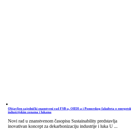
Objavljen zajednički znanstveni rad FSB-a, OIEH-a i Pomorskog fakulteta o energets
industrijskim zonama i lukama
Novi rad u znanstvenom časopisu Sustainability predstavlja
inovativan koncept za dekarbonizaciju industrije i luka U ...