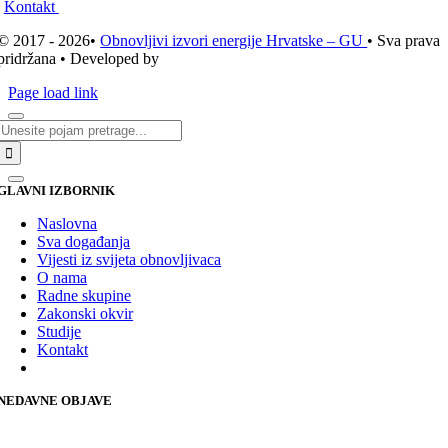
Kontakt
© 2017 - 2026•
Obnovljivi izvori energije Hrvatske – GU
• Sva prava
pridržana • Developed by
ICE STUDIO d.o.o.
Page load link
Traži...
GLAVNI IZBORNIK
Naslovna
Sva događanja
Vijesti iz svijeta obnovljivaca
O nama
Radne skupine
Zakonski okvir
Studije
Kontakt
NEDAVNE OBJAVE