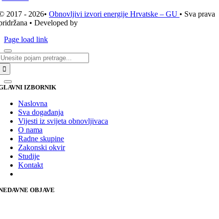
© 2017 - 2026•
Obnovljivi izvori energije Hrvatske – GU
• Sva prava
pridržana • Developed by
ICE STUDIO d.o.o.
Page load link
Traži...
GLAVNI IZBORNIK
Naslovna
Sva događanja
Vijesti iz svijeta obnovljivaca
O nama
Radne skupine
Zakonski okvir
Studije
Kontakt
NEDAVNE OBJAVE