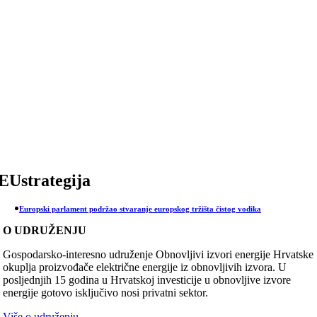
Skip
to
content
EUstrategija
Europski parlament podržao stvaranje europskog tržišta čistog vodika
O UDRUŽENJU
Gospodarsko-interesno udruženje Obnovljivi izvori energije Hrvatske
okuplja proizvođače električne energije iz obnovljivih izvora. U
posljednjih 15 godina u Hrvatskoj investicije u obnovljive izvore
energije gotovo isključivo nosi privatni sektor.
Više o udruženju