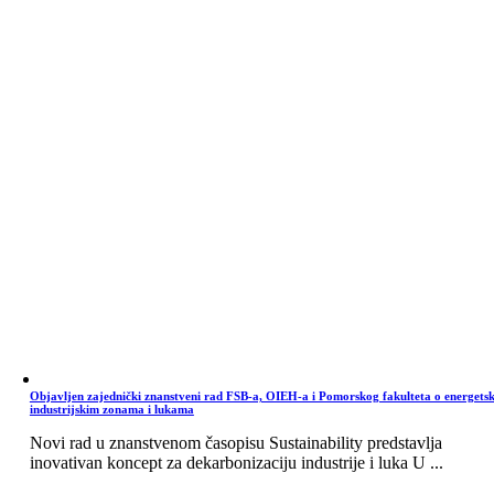
Objavljen zajednički znanstveni rad FSB-a, OIEH-a i Pomorskog fakulteta o energets
industrijskim zonama i lukama
Novi rad u znanstvenom časopisu Sustainability predstavlja
inovativan koncept za dekarbonizaciju industrije i luka U ...