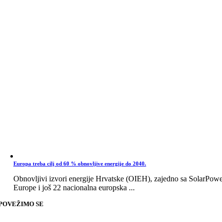
Europa treba cilj od 60 % obnovljive energije do 2040.
Obnovljivi izvori energije Hrvatske (OIEH), zajedno sa SolarPow
Europe i još 22 nacionalna europska ...
POVEŽIMO SE
Go
to