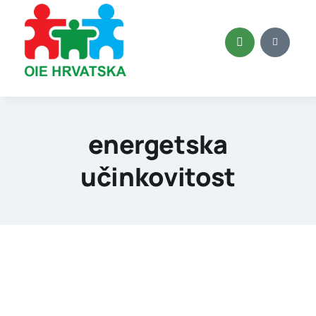
Skip
to
content
energetska
učinkovitost