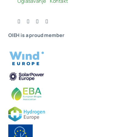
Oglašavanje
Kontakt
OIEH is a proud member