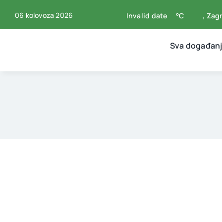
Skip
06 kolovoza 2026
Invalid date
°C
, Zag
to
content
Sva događan