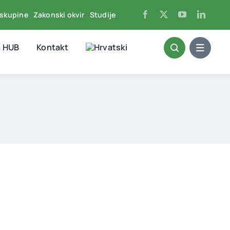
skupine
Zakonski okvir
Studije
a HUB
Kontakt