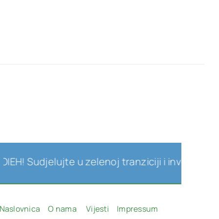
H! Sudjelujte u zelenoj tranziciji i investicijam
Naslovnica
O nama
Vijesti
Impressum