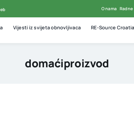
O nama
Radne 
reb
ja
Vijesti iz svijeta obnovljivaca
RE-Source Croati
domaćiproizvod