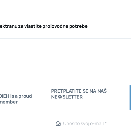
lektranu za vlastite proizvodne potrebe
PRETPLATITE SE NA NAŠ
OIEH is a proud
Saznajte kako postati član Udruženja OIE
NEWSLETTER
member