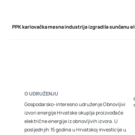
PPK karlovačka mesna industrija izgradila sunčanu e
O UDRUŽENJU
Gospodarsko-interesno udruženje Obnovljivi
izvori energije Hrvatske okuplja proizvođače
električne energije iz obnovljivih izvora. U
posljednjih 15 godina u Hrvatskoj investicije u