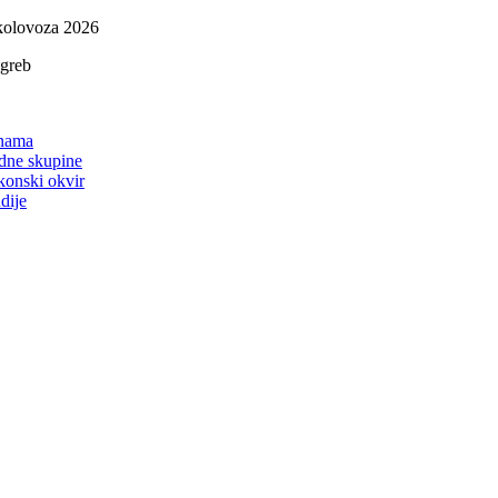
Skip
kolovoza 2026
to
agreb
content
on
nama
dne skupine
konski okvir
dije