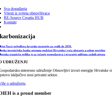
ggle
vigation
Sva događanja
Vijesti iz svijeta obnovljivaca
RE-Source Croatia HUB
Kontakt
karbonizacija
ojen Nacrt prijedloga hrvatske strategije za vodik do 2050.
opska investicijska banka spremna podržati Hrvatsku i veća ulaganja u zelene projekte
rgetska tranzicija prilika je za jačanje gospodarstva i stvaranje milijuna radnih mjesta
O UDRUŽENJU
Gospodarsko-interesno udruženje Obnovljivi izvori energije Hrvatske oku
gotovo isključivo nosi privatni sektor.
Više o udruženju
OIEH is a proud member