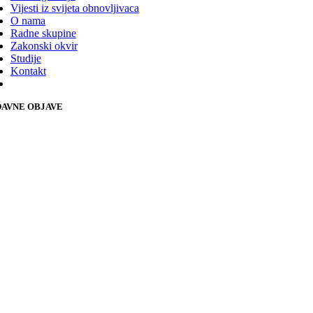
Vijesti iz svijeta obnovljivaca
O nama
Radne skupine
Zakonski okvir
Studije
Kontakt
AVNE OBJAVE