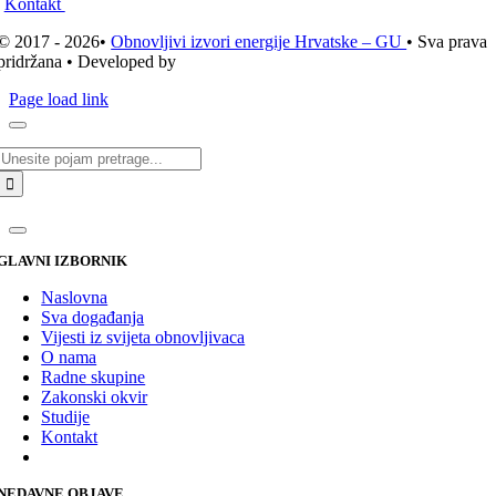
Kontakt
© 2017 - 2026•
Obnovljivi izvori energije Hrvatske – GU
• Sva prava
pridržana • Developed by
ICE STUDIO d.o.o.
Page load link
Traži...
GLAVNI IZBORNIK
Naslovna
Sva događanja
Vijesti iz svijeta obnovljivaca
O nama
Radne skupine
Zakonski okvir
Studije
Kontakt
NEDAVNE OBJAVE