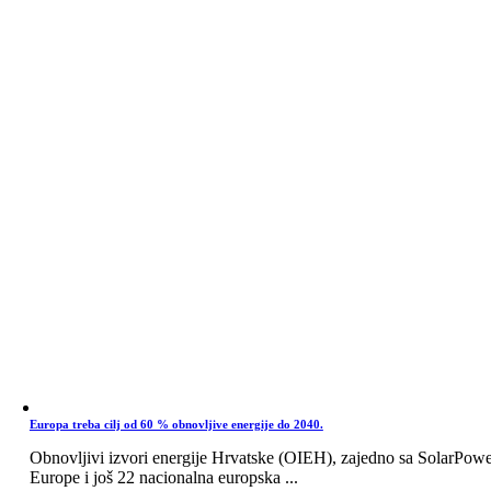
Europa treba cilj od 60 % obnovljive energije do 2040.
Obnovljivi izvori energije Hrvatske (OIEH), zajedno sa SolarPow
Europe i još 22 nacionalna europska ...