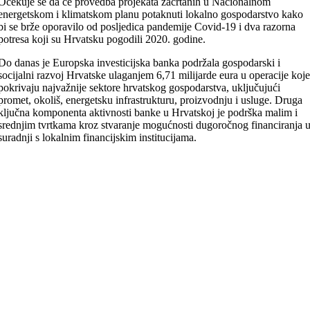
Očekuje se da će provedba projekata zacrtanih u Nacionalnom
energetskom i klimatskom planu potaknuti lokalno gospodarstvo kako
bi se brže oporavilo od posljedica pandemije Covid-19 i dva razorna
potresa koji su Hrvatsku pogodili 2020. godine.
Do danas je Europska investicijska banka podržala gospodarski i
socijalni razvoj Hrvatske ulaganjem 6,71 milijarde eura u operacije koj
pokrivaju najvažnije sektore hrvatskog gospodarstva, uključujući
promet, okoliš, energetsku infrastrukturu, proizvodnju i usluge. Druga
ključna komponenta aktivnosti banke u Hrvatskoj je podrška malim i
srednjim tvrtkama kroz stvaranje mogućnosti dugoročnog financiranja 
suradnji s lokalnim financijskim institucijama.