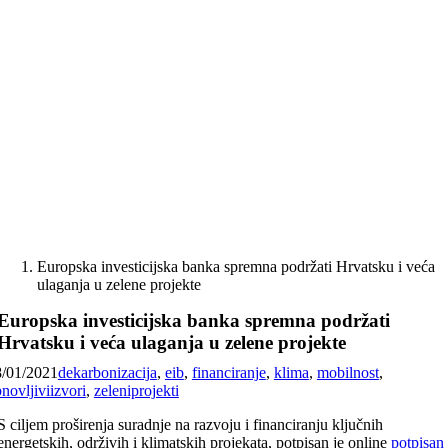
Skip
to
content
Europska investicijska banka spremna podržati Hrvatsku i veća
ulaganja u zelene projekte
Europska investicijska banka spremna podržati
Hrvatsku i veća ulaganja u zelene projekte
8/01/2021
dekarbonizacija
,
eib
,
financiranje
,
klima
,
mobilnost
,
novljiviizvori
,
zeleniprojekti
S ciljem proširenja suradnje na razvoju i financiranju ključnih
energetskih, održivih i klimatskih projekata, potpisan je online
potpisan