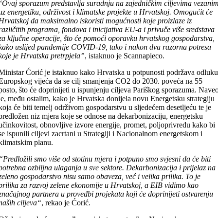
“
Ovaj sporazum predstavlja suradnju na zajedničkim ciljevima vezani
uz energetiku, održivost i klimatske projekte u Hrvatskoj. Omogućit će
Hrvatskoj da maksimalno iskoristi mogućnosti koje proizlaze iz
različitih programa, fondova i inicijativa EU-a i privuče više sredstava
za ključne operacije, što će pomoći oporavku hrvatskog gospodarstva,
kako uslijed pandemije COVID-19, tako i nakon dva razorna potresa
koje je Hrvatska pretrpjela”
, istaknuo je Scannapieco.
Ministar Ćorić je istaknuo kako Hrvatska u potpunosti podržava odluk
Europskog vijeća da se cilj smanjenja CO2 do 2030. poveća na 55
posto, što će doprinijeti u ispunjenju ciljeva Pariškog sporazuma. Nave
je, među ostalim, kako je Hrvatska donijela novu Energetsku strategiju
koja će biti temelj održivom gospodarstvu u sljedećem desetljeću te je
predložen niz mjera koje se odnose na dekarbonizaciju, energetsku
učinkovitost, obnovljive izvore energije, promet, poljoprivredu kako bi
se ispunili ciljevi zacrtani u Strategiji i Nacionalnom energetskom i
klimatskim planu.
“Predložili smo više od stotinu mjera i potpuno smo svjesni da će biti
potrebna ozbiljna ulaganja u sve sektore. Dekarbonizacija i prijelaz na
zeleno gospodarstvo nisu samo obaveza, već i velika prilika. To je
prilika za razvoj zelene ekonomije u Hrvatskoj, a EIB vidimo kao
značajnog partnera u provedbi projekata koji će doprinijeti ostvarenju
naših ciljeva“
, rekao je Ćorić.