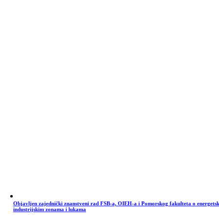
Objavljen zajednički znanstveni rad FSB-a, OIEH-a i Pomorskog fakulteta o energets
industrijskim zonama i lukama