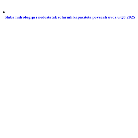
Slaba hidrologija i nedostatak solarnih kapaciteta povećali uvoz u Q3 2025