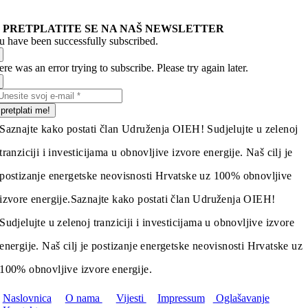
PRETPLATITE SE NA NAŠ NEWSLETTER
u have been successfully subscribed.
re was an error trying to subscribe. Please try again later.
pretplati me!
Saznajte kako postati član Udruženja OIEH! Sudjelujte u zelenoj
tranziciji i investicijama u obnovljive izvore energije. Naš cilj je
postizanje energetske neovisnosti Hrvatske uz 100% obnovljive
izvore energije.
Saznajte kako postati član Udruženja OIEH!
Sudjelujte u zelenoj tranziciji i investicijama u obnovljive izvore
energije. Naš cilj je postizanje energetske neovisnosti Hrvatske uz
100% obnovljive izvore energije.
Naslovnica
O nama
Vijesti
Impressum
Oglašavanje