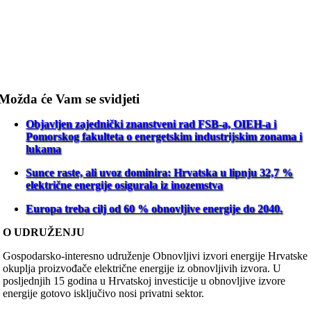
Možda će Vam se svidjeti
Objavljen zajednički znanstveni rad FSB-a, OIEH-a i
Pomorskog fakulteta o energetskim industrijskim zonama i
lukama
Sunce raste, ali uvoz dominira: Hrvatska u lipnju 32,7 %
električne energije osigurala iz inozemstva
Europa treba cilj od 60 % obnovljive energije do 2040.
O UDRUŽENJU
Gospodarsko-interesno udruženje Obnovljivi izvori energije Hrvatske
okuplja proizvođače električne energije iz obnovljivih izvora. U
posljednjih 15 godina u Hrvatskoj investicije u obnovljive izvore
energije gotovo isključivo nosi privatni sektor.