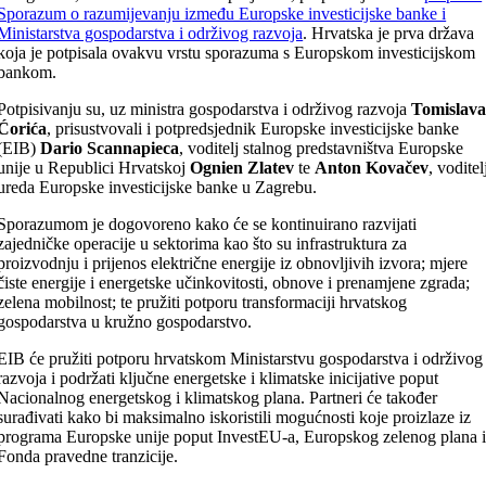
Sporazum o razumijevanju između Europske investicijske banke i
Ministarstva gospodarstva i održivog razvoja
. Hrvatska je prva država
koja je potpisala ovakvu vrstu sporazuma s Europskom investicijskom
bankom.
Potpisivanju su, uz ministra gospodarstva i održivog razvoja
Tomislav
Ćorića
, prisustvovali i potpredsjednik Europske investicijske banke
(EIB)
Dario Scannapieca
, voditelj stalnog predstavništva Europske
unije u Republici Hrvatskoj
Ognien Zlatev
te
Anton Kovačev
, voditel
ureda Europske investicijske banke u Zagrebu.
Sporazumom je dogovoreno kako će se kontinuirano razvijati
zajedničke operacije u sektorima kao što su infrastruktura za
proizvodnju i prijenos električne energije iz obnovljivih izvora; mjere
čiste energije i energetske učinkovitosti, obnove i prenamjene zgrada;
zelena mobilnost; te pružiti potporu transformaciji hrvatskog
gospodarstva u kružno gospodarstvo.
EIB će pružiti potporu hrvatskom Ministarstvu gospodarstva i održivog
razvoja i podržati ključne energetske i klimatske inicijative poput
Nacionalnog energetskog i klimatskog plana. Partneri će također
surađivati ​​kako bi maksimalno iskoristili mogućnosti koje proizlaze iz
programa Europske unije poput InvestEU-a, Europskog zelenog plana 
Fonda pravedne tranzicije.