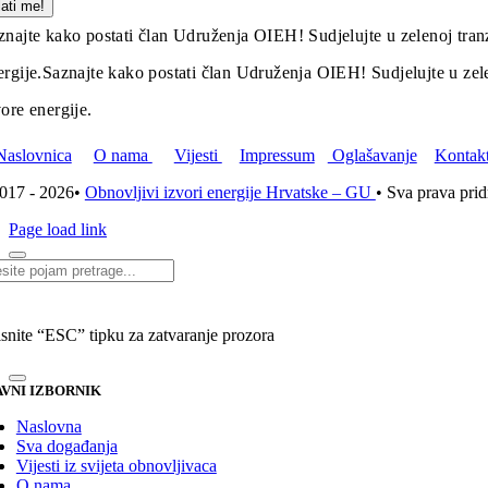
lati me!
znajte kako postati član Udruženja OIEH! Sudjelujte u zelenoj tranz
ergije.
Saznajte kako postati član Udruženja OIEH! Sudjelujte u zelen
vore energije.
Naslovnica
O nama
Vijesti
Impressum
Oglašavanje
Kontak
017 - 2026•
Obnovljivi izvori energije Hrvatske – GU
• Sva prava pri
Page load link
i...
isnite “ESC” tipku za zatvaranje prozora
VNI IZBORNIK
Naslovna
Sva događanja
Vijesti iz svijeta obnovljivaca
O nama