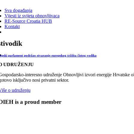
ggle
vigation
Sva događanja
Vijesti iz svijeta obnovljivaca
RE-Source Croatia HUB
Kontakt
stivodik
opski parlament podržao stvaranje europskog tržišta čistog vodika
O UDRUŽENJU
Gospodarsko-interesno udruženje Obnovljivi izvori energije Hrvatske oku
gotovo isključivo nosi privatni sektor.
Više o udruženju
OIEH is a proud member