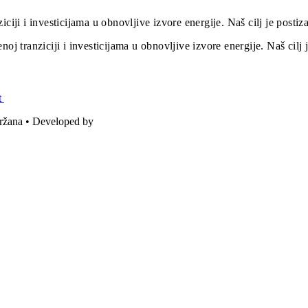
iciji i investicijama u obnovljive izvore energije. Naš cilj je post
oj tranziciji i investicijama u obnovljive izvore energije. Naš cil
t
držana • Developed by
ICE STUDIO d.o.o.