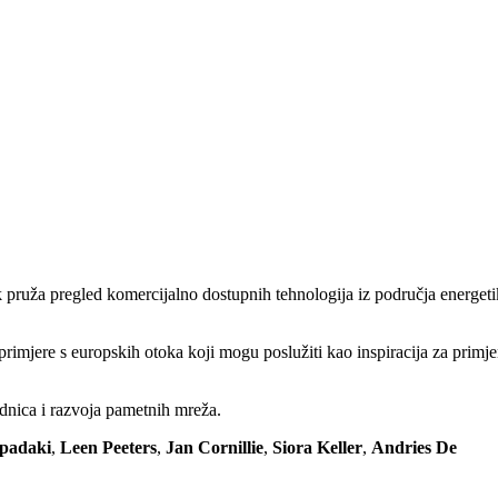
ik pruža pregled komercijalno dostupnih tehnologija iz područja energeti
 primjere s europskih otoka koji mogu poslužiti kao inspiracija za primj
ednica i razvoja pametnih mreža.
apadaki
,
Leen Peeters
,
Jan Cornillie
,
Siora Keller
,
Andries De