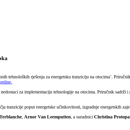
toka
upnih tehnoloških rješenja za energetsku tranziciju na otocima’. Priručn
online.
 i nedostaci za implementaciju tehnologije na otocima. Priručnik sadrži i
ja tranzicije poput energetske učinkovitosti, izgradnje energetskih zaj
 Terblanche
,
Arnor Van Leemputten
, a suradnici
Christina Protop