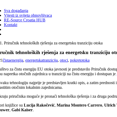
ggle
vigation
Sva događanja
Vijesti iz svijeta obnovljivaca
RE-Source Croatia HUB
Kontakt
Priručnik tehnoloških rješenja za energetsku tranziciju otoka
ručnik tehnoloških rješenja za energetsku tranziciju o
21
čistaenergija
,
energetskatranzicija
,
otoci
,
pokretotoka
ištvo za čistu energiju EU otoka javnosti je predstavilo Priručnik dost
u napretka otočnih zajednica u tranziciji na čistu energiju i dostupan je
vaku tehnologiju najprije je predstavljen kratki opis, a zatim prednosti
lastitim otočnim lokalnim zajednicama.
raju priručnika moguće je pronaći tehnološka rješenja i za druga područ
ori knjižice su
Lucija Rakočević
,
Marina Montero Carrero
,
Ulrich
ouwer
,
Gabi Kaiser
.