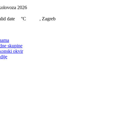
Skip
kolovoza 2026
to
content
lid date
°C
, Zagreb
on
nama
dne skupine
konski okvir
dije