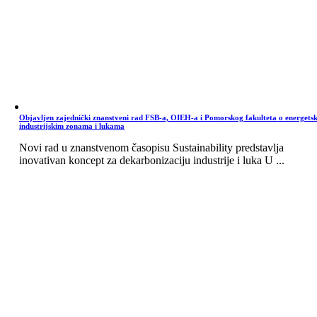
Objavljen zajednički znanstveni rad FSB-a, OIEH-a i Pomorskog fakulteta o energets
industrijskim zonama i lukama
Novi rad u znanstvenom časopisu Sustainability predstavlja
inovativan koncept za dekarbonizaciju industrije i luka U ...