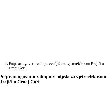
Skip
to
content
Potpisan ugovor o zakupu zemljišta za vjetroelektranu Brajići u
Crnoj Gori
Potpisan ugovor o zakupu zemljišta za vjetroelektranu
Brajići u Crnoj Gori