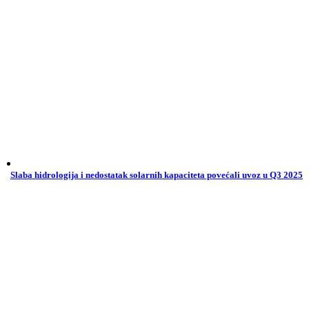
Slaba hidrologija i nedostatak solarnih kapaciteta povećali uvoz u Q3 2025