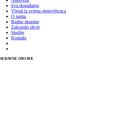
Naslovna
Sva događanja
Vijesti iz svijeta obnovljivaca
O nama
Radne skupine
Zakonski okvir
Studije
Kontakt
NEDAVNE OBJAVE