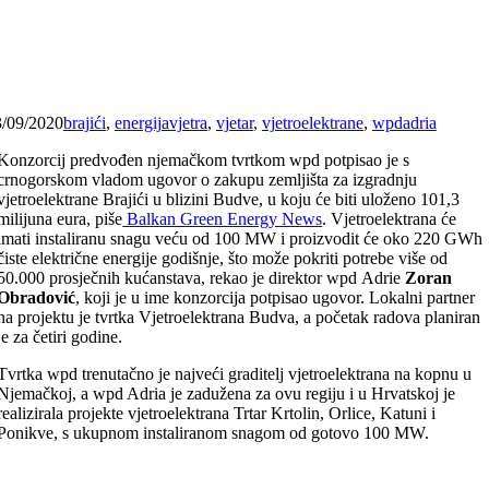
3/09/2020
brajići
,
energijavjetra
,
vjetar
,
vjetroelektrane
,
wpdadria
Konzorcij predvođen njemačkom tvrtkom wpd potpisao je s
crnogorskom vladom ugovor o zakupu zemljišta za izgradnju
vjetroelektrane Brajići u blizini Budve, u koju će biti uloženo 101,3
milijuna eura, piše
Balkan Green Energy News
. Vjetroelektrana će
imati instaliranu snagu veću od 100 MW i proizvodit će oko 220 GWh
čiste električne energije godišnje, što može pokriti potrebe više od
50.000 prosječnih kućanstava, rekao je direktor wpd Adrie
Zoran
Obradović
, koji je u ime konzorcija potpisao ugovor. Lokalni partner
na projektu je tvrtka Vjetroelektrana Budva, a početak radova planiran
je za četiri godine.
Tvrtka wpd trenutačno je najveći graditelj vjetroelektrana na kopnu u
Njemačkoj, a wpd Adria je zadužena za ovu regiju i u Hrvatskoj je
realizirala projekte vjetroelektrana Trtar Krtolin, Orlice, Katuni i
Ponikve, s ukupnom instaliranom snagom od gotovo 100 MW.