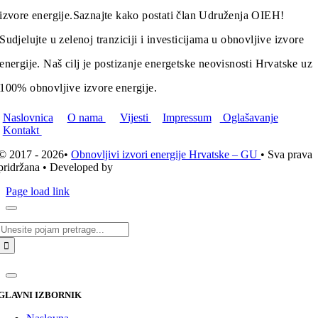
izvore energije.
Saznajte kako postati član Udruženja OIEH!
Sudjelujte u zelenoj tranziciji i investicijama u obnovljive izvore
energije. Naš cilj je postizanje energetske neovisnosti Hrvatske uz
100% obnovljive izvore energije.
Naslovnica
O nama
Vijesti
Impressum
Oglašavanje
Kontakt
© 2017 - 2026•
Obnovljivi izvori energije Hrvatske – GU
• Sva prava
pridržana • Developed by
ICE STUDIO d.o.o.
Page load link
Traži...
GLAVNI IZBORNIK