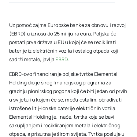
Uz pomoć
zajma Europske banke za obnovu i razvoj
(EBRD) u iznosu do 25 milijuna eura, Poljska će
postati prva država u EU u kojoj će se reciklirati
baterije iz električnih vozila i ostalog otpada koji
sadrži metale, javlja
EBRD
.
EBRD-ovo financiranje poljske tvrtke Elemental
Holding dio je šireg financijskog programa za
gradnju pionirskog pogona koji će biti jedan od prvih
u svijetu i u kojem će se, među ostalim, obrađivati
istrošene litij-ionske baterije električnih vozila.
Elemental Holding je, inače, tvrtka koja se bavi
sakupljanjem i recikliranjem metala i električnog
otpada, a prisutna je širom svijeta. Tvrtka posluje u