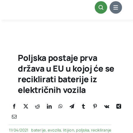
Skip
to
content
Poljska postaje prva
država u EU u kojoj će se
reciklirati baterije iz
električnih vozila
11/04/2021
baterije
,
evozila
,
litijion
,
poljska
,
recikliranje