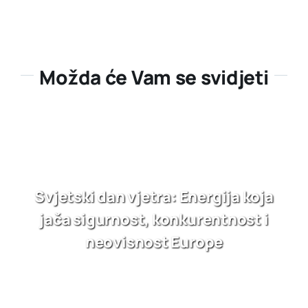
Možda će Vam se svidjeti
Svjetski dan vjetra: Energija koja
jača sigurnost, konkurentnost i
neovisnost Europe