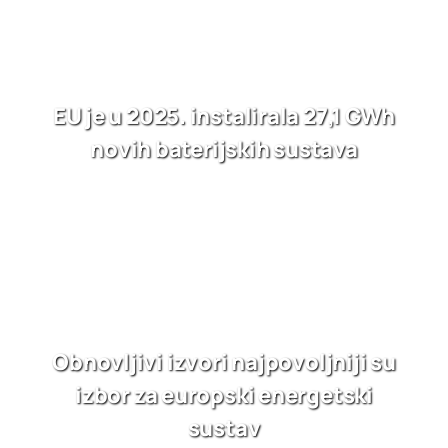
EU je u 2025. instalirala 27,1 GWh
novih baterijskih sustava
Obnovljivi izvori najpovoljniji su
izbor za europski energetski
sustav