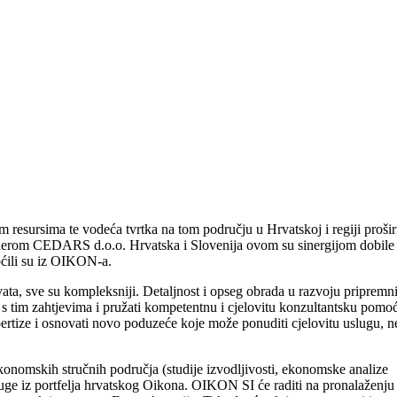
m resursima te vodeća tvrtka na tom području u Hrvatskoj i regiji prošir
partnerom CEDARS d.o.o. Hrvatska i Slovenija ovom su sinergijom dobile
općili su iz OIKON-a.
hvata, sve su kompleksniji. Detaljnost i opseg obrada u razvoju pripremn
i s tim zahtjevima i pružati kompetentnu i cjelovitu konzultantsku pomo
ertize i osnovati novo poduzeće koje može ponuditi cjelovitu uslugu, n
ekonomskih stručnih područja (studije izvodljivosti, ekonomske analize
luge iz portfelja hrvatskog Oikona. OIKON SI će raditi na pronalaženju