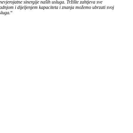
jerojatne sinergije naših usluga. Tržište zahtjeva sve
adnjom i dijeljenjem kapaciteta i znanja možemo ubrzati svoj
sluga.
“