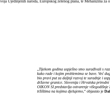
zvoja Ujedinjenih naroda, Europskog zelenog plana, te Mehanizma za op
„
Tijekom godina uspješno smo surađivali s razni
kako rade i kojim problemima se bave. Već du
bio pravi put za daljnji razvoj te suradnje i usp
državne granice. Slovenija i Hrvatska prirodni
OIKON SI predstavlja ostvarenje višegodišnje ž
tržištima na kojima djelujemo
,“ objasnio je
Dal