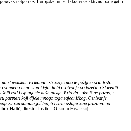
oravak i otpornost Europske unije. Također će aktivno pomagati i
m slovenskim tvrtkama i stručnjacima te pažljivo pratili što i
go vremena imao sam ideju da bi osnivanje poduzeća u Sloveniji
ješniji rad i ispunjenje naše misije. Priroda i okoliš ne poznaju
 su partneri koji dijele mnogo toga zajedničkog. Osnivanje
elje za izgradnjom još boljih i širih usluga koje pružamo na
ibor Hatić
, direktor Instituta Oikon u Hrvatskoj.