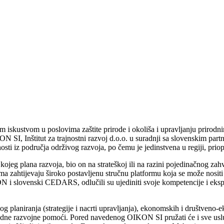
 iskustvom u poslovima zaštite prirode i okoliša i upravljanju prirodni
ON SI, Inštitut za trajnostni razvoj d.o.o. u suradnji sa slovenskim 
lnosti iz područja održivog razvoja, po čemu je jedinstvena u regiji, pri
 kojeg plana razvoja, bio on na strateškoj ili na razini pojedinačnog za
ama zahtijevaju široko postavljenu stručnu platformu koja se može nosit
N i slovenski CEDARS, odlučili su ujediniti svoje kompetencije i eksp
g planiranja (strategije i nacrti upravljanja), ekonomskih i društveno-
narodne razvojne pomoći. Pored navedenog OIKON SI pružati će i sve us