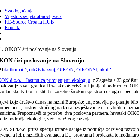
ggle
vigation
Sva događanja
Vijesti iz svijeta obnovljivaca
RE-Source Croatia HUB
Kontakt
OIKON širi poslovanje na Sloveniju
KON širi poslovanje na Sloveniju
21
daliborhatić
,
održivirazvoj
,
OIKON
,
OIKONSI
,
okoliš
ON d.o.o. – Institut za primijenjenu ekologiju
iz Zagreba s 23-godišnjim
poslovanje izvan granica Hrvatske otvorivši u Ljubljani podružnicu OIK
ultantsku tvrtku i institut s izuzetno širokim spektrom usluga i specija
jevi koje društvo danas na razini Europske unije stavlja po pitanju bilo
umentacija, poslovi stručnog nadzora, izvještavanje na različitim razin
isnicima. Prepoznavši tu potrebu, dva poslovna partnera, hrvatski OIKO
 iz područja ekologije, već i održivog razvoja.
ON SI d.o.o. pruža specijalizirane usluge iz područja održivog razvojno
ervencija itd.), različitih evaluacija EU programa i projekata te među