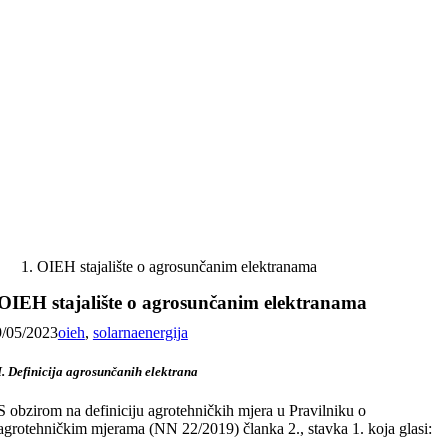
Skip
to
content
OIEH stajalište o agrosunčanim elektranama
OIEH stajalište o agrosunčanim elektranama
9/05/2023
oieh
,
solarnaenergija
I. Definicija agrosunčanih elektrana
S obzirom na definiciju agrotehničkih mjera u Pravilniku o
agrotehničkim mjerama (NN 22/2019) članka 2., stavka 1. koja glasi: