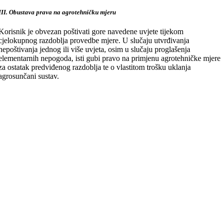
III. Obustava prava na agrotehničku mjeru
Korisnik je obvezan poštivati gore navedene uvjete tijekom
cjelokupnog razdoblja provedbe mjere. U slučaju utvrđivanja
nepoštivanja jednog ili više uvjeta, osim u slučaju proglašenja
elementarnih nepogoda, isti gubi pravo na primjenu agrotehničke mjere
za ostatak predviđenog razdoblja te o vlastitom trošku uklanja
agrosunčani sustav.