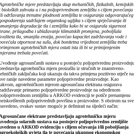
Agrotehničke mjere predstavljaju skup mehaničkih, fizikalnih, kemijskih
i bioloških zahvata u i na poljoprivrednom zemljištu s ciljem povećanja
ili održavanja trenutne plodnosti zemljišta te osiguranja odgovarajućeg
gospodarenja sadržajem organskog ugljika s ciljem sprječavanja ili
smanjenja degradacije tla i zemljišta kako bi se osigurala sigurnost
hrane, prilagodba i ublažavanje klimatskih promjena, poboljšala
kvaliteta tla, smanjila erozija, povećao kapacitet zadržavanja vode i
povećala otpornost na sušu, dok bonitetna vrijednost zemljišta treba
primjenom agrotehničkih mjera ostati ista ili bi se primijenjenim
mjerama trebala povećati.
Uvođenje agrosunčanih sustava u postojeću poljoprivrednu proizvodnj
predstavlja agrotehničku mjeru proizašlu iz stručnih te znanstveno-
tehničkih zaključaka koji ukazuju da takva primjena pozitivno utječe na
sve ranije navedene parametre poljoprivredne proizvodnje. Kao
takvom, agrotehničkom mjerom agrosunčana elektrana osigurava
zadržavanje primarno poljoprivredne proizvodnje na određenom
poljoprivrednom zemljištu u ARKOD evidenciji te potiče prenamjenu
neiskorištenih poljoprivrednih površina u proizvodne. S obzirom na sve
navedeno, ovakav sustav moguće je definirati na sljedeći način:
Agrosunčane elektrane predstavljaju agrotehničku mjeru
uvođenja solarnih sustava na postojeće poljoprivredno zemljište
uvedeno u ARKOD evidenciju s ciljem očuvanja i/ili poboljšanja
agroekoloških uvjeta tla te povećanja ukupnog ekonomskog