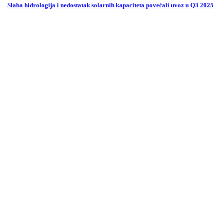
Slaba hidrologija i nedostatak solarnih kapaciteta povećali uvoz u Q3 2025