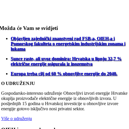
Možda će Vam se svidjeti
Objavljen zajednički znanstveni rad FSB-a, OIEH-a i
Pomorskog fakulteta o energetskim industrijskim zonama i
lukama
Sunce raste, ali uvoz dominira: Hrvatska u lipnju 32,7 %
električne energije osigurala iz inozemstva
Europa treba cilj od 60 % obnovljive energije do 2040.
O UDRUŽENJU
Gospodarsko-interesno udruženje Obnovljivi izvori energije Hrvatske
okuplja proizvođače električne energije iz obnovljivih izvora. U
posljednjih 15 godina u Hrvatskoj investicije u obnovljive izvore
energije gotovo isključivo nosi privatni sektor.
Više o udruženju