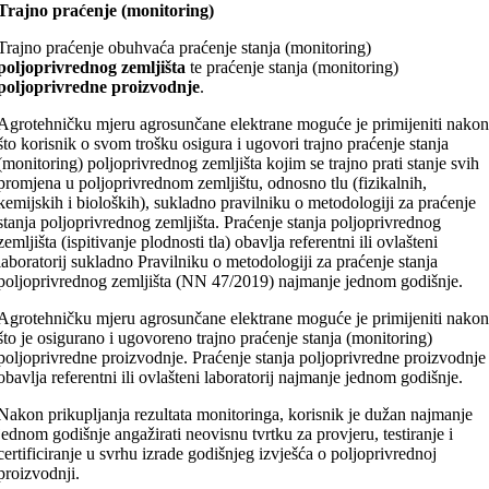
Trajno praćenje (monitoring)
Trajno praćenje obuhvaća praćenje stanja (monitoring)
poljoprivrednog zemljišta
te praćenje stanja (monitoring)
poljoprivredne proizvodnje
.
Agrotehničku mjeru agrosunčane elektrane moguće je primijeniti nako
što korisnik o svom trošku osigura i ugovori trajno praćenje stanja
(monitoring) poljoprivrednog zemljišta kojim se trajno prati stanje svih
promjena u poljoprivrednom zemljištu, odnosno tlu (fizikalnih,
kemijskih i bioloških), sukladno pravilniku o metodologiji za praćenje
stanja poljoprivrednog zemljišta. Praćenje stanja poljoprivrednog
zemljišta (ispitivanje plodnosti tla) obavlja referentni ili ovlašteni
laboratorij sukladno Pravilniku o metodologiji za praćenje stanja
poljoprivrednog zemljišta (NN 47/2019) najmanje jednom godišnje.
Agrotehničku mjeru agrosunčane elektrane moguće je primijeniti nako
što je osigurano i ugovoreno trajno praćenje stanja (monitoring)
poljoprivredne proizvodnje. Praćenje stanja poljoprivredne proizvodnje
obavlja referentni ili ovlašteni laboratorij najmanje jednom godišnje.
Nakon prikupljanja rezultata monitoringa, korisnik je dužan najmanje
jednom godišnje angažirati neovisnu tvrtku za provjeru, testiranje i
certificiranje u svrhu izrade godišnjeg izvješća o poljoprivrednoj
proizvodnji.