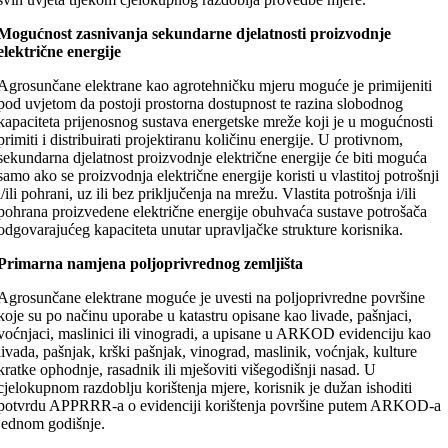
Mogućnost zasnivanja sekundarne djelatnosti proizvodnje
električne energije
Agrosunčane elektrane kao agrotehničku mjeru moguće je primijeniti
pod uvjetom da postoji prostorna dostupnost te razina slobodnog
kapaciteta prijenosnog sustava energetske mreže koji je u mogućnosti
primiti i distribuirati projektiranu količinu energije. U protivnom,
sekundarna djelatnost proizvodnje električne energije će biti moguća
samo ako se proizvodnja električne energije koristi u vlastitoj potrošnji
i/ili pohrani, uz ili bez priključenja na mrežu. Vlastita potrošnja i/ili
pohrana proizvedene električne energije obuhvaća sustave potrošača
odgovarajućeg kapaciteta unutar upravljačke strukture korisnika.
Primarna namjena poljoprivrednog zemljišta
Agrosunčane elektrane moguće je uvesti na poljoprivredne površine
koje su po načinu uporabe u katastru opisane kao livade, pašnjaci,
voćnjaci, maslinici ili vinogradi, a upisane u ARKOD evidenciju kao
livada, pašnjak, krški pašnjak, vinograd, maslinik, voćnjak, kulture
kratke ophodnje, rasadnik ili mješoviti višegodišnji nasad. U
cjelokupnom razdoblju korištenja mjere, korisnik je dužan ishoditi
potvrdu APPRRR-a o evidenciji korištenja površine putem ARKOD-a
jednom godišnje.