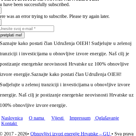
u have been successfully subscribed.
re was an error trying to subscribe. Please try again later.
pretplati me!
Saznajte kako postati član Udruženja OIEH! Sudjelujte u zelenoj
tranziciji i investicijama u obnovljive izvore energije. Naš cilj je
postizanje energetske neovisnosti Hrvatske uz 100% obnovljive
izvore energije.
Saznajte kako postati član Udruženja OIEH!
Sudjelujte u zelenoj tranziciji i investicijama u obnovljive izvore
energije. Naš cilj je postizanje energetske neovisnosti Hrvatske uz
100% obnovljive izvore energije.
Naslovnica
O nama
Vijesti
Impressum
Oglašavanje
Kontakt
© 2017 - 2026•
Obnovljivi izvori energije Hrvatske – GU
• Sva prava