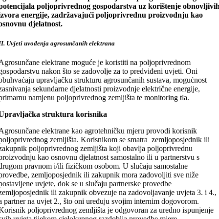
potencijala poljoprivrednog gospodarstva uz korištenje obnovljivi
izvora energije, zadržavajući poljoprivrednu proizvodnju kao
osnovnu djelatnost.
II. Uvjeti uvođenja agrosunčanih elektrana
Agrosunčane elektrane moguće je koristiti na poljoprivrednom
gospodarstvu nakon što se zadovolje za to predviđeni uvjeti. Oni
obuhvaćaju upravljačku strukturu agrosunčanih sustava, mogućnost
zasnivanja sekundarne djelatnosti proizvodnje električne energije,
primarnu namjenu poljoprivrednog zemljišta te monitoring tla.
Upravljačka struktura korisnika
Agrosunčane elektrane kao agrotehničku mjeru provodi korisnik
poljoprivrednog zemljišta. Korisnikom se smatra zemljoposjednik ili
zakupnik poljoprivrednog zemljišta koji obavlja poljoprivrednu
proizvodnju kao osnovnu djelatnost samostalno ili u partnerstvu s
drugom pravnom i/ili fizičkom osobom. U slučaju samostalne
provedbe, zemljoposjednik ili zakupnik mora zadovoljiti sve niže
postavljene uvjete, dok se u slučaju partnerske provedbe
zemljoposjednik ili zakupnik obvezuje na zadovoljavanje uvjeta 3. i 4.,
a partner na uvjet 2., što oni uređuju svojim internim dogovorom.
Korisnik poljoprivrednog zemljišta je odgovoran za uredno ispunjenje
svih uvjeta tijekom cjelokupnog razdoblja provedbe mjere.