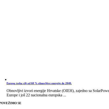
Europa treba cilj od 60 % obnovljive energije do 2040.
Obnovljivi izvori energije Hrvatske (OIEH), zajedno sa SolarPow
Europe i još 22 nacionalna europska ...
POVEŽIMO SE