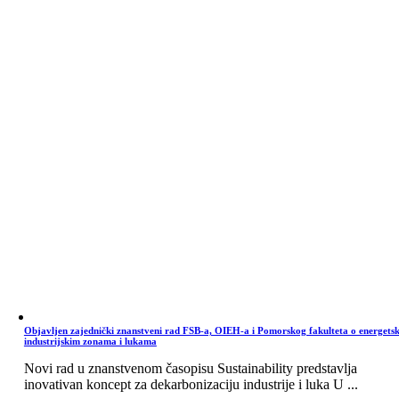
Objavljen zajednički znanstveni rad FSB-a, OIEH-a i Pomorskog fakulteta o energets
industrijskim zonama i lukama
Novi rad u znanstvenom časopisu Sustainability predstavlja
inovativan koncept za dekarbonizaciju industrije i luka U ...