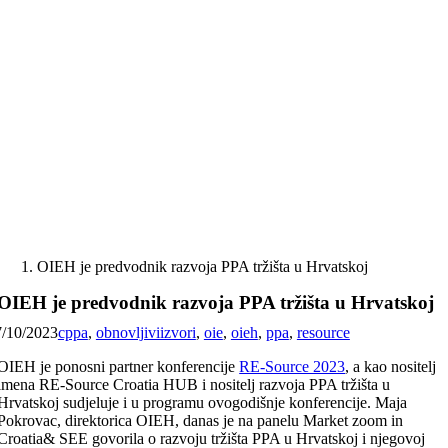
Skip
to
content
OIEH je predvodnik razvoja PPA tržišta u Hrvatskoj
OIEH je predvodnik razvoja PPA tržišta u Hrvatskoj
7/10/2023
cppa
,
obnovljiviizvori
,
oie
,
oieh
,
ppa
,
resource
OIEH je ponosni partner konferencije
RE-Source 2023
, a kao nositelj
imena RE-Source Croatia HUB i nositelj razvoja PPA tržišta u
Hrvatskoj sudjeluje i u programu ovogodišnje konferencije. Maja
Pokrovac, direktorica OIEH, danas je na panelu Market zoom in
Croatia& SEE govorila o razvoju tržišta PPA u Hrvatskoj i njegovoj