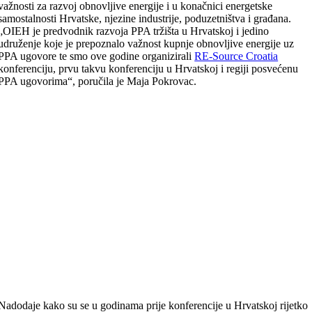
važnosti za razvoj obnovljive energije i u konačnici energetske
samostalnosti Hrvatske, njezine industrije, poduzetništva i građana.
„OIEH je predvodnik razvoja PPA tržišta u Hrvatskoj i jedino
udruženje koje je prepoznalo važnost kupnje obnovljive energije uz
PPA ugovore te smo ove godine organizirali
RE-Source Croatia
konferenciju, prvu takvu konferenciju u Hrvatskoj i regiji posvećenu
PPA ugovorima“, poručila je Maja Pokrovac.
Nadodaje kako su se u godinama prije konferencije u Hrvatskoj rijetko