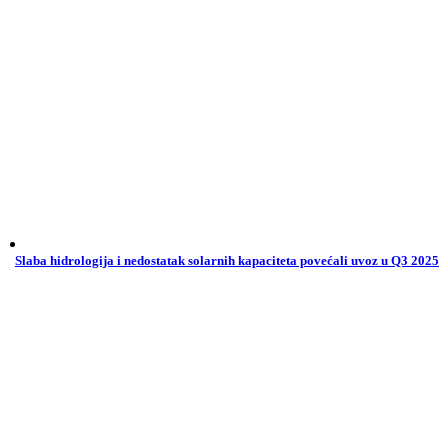
Slaba hidrologija i nedostatak solarnih kapaciteta povećali uvoz u Q3 2025