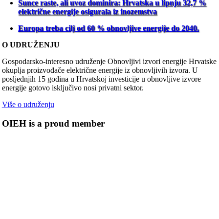
Sunce raste, ali uvoz dominira: Hrvatska u lipnju 32,7 %
električne energije osigurala iz inozemstva
Europa treba cilj od 60 % obnovljive energije do 2040.
O UDRUŽENJU
Gospodarsko-interesno udruženje Obnovljivi izvori energije Hrvatske
okuplja proizvođače električne energije iz obnovljivih izvora. U
posljednjih 15 godina u Hrvatskoj investicije u obnovljive izvore
energije gotovo isključivo nosi privatni sektor.
Više o udruženju
OIEH is a proud member