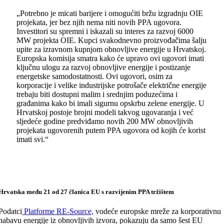
„Potrebno je micati barijere i omogućiti bržu izgradnju OIE
projekata, jer bez njih nema niti novih PPA ugovora.
Investitori su spremni i iskazali su interes za razvoj 6000
MW projekta OIE. Kupci svakodnevno proizvođačima šalju
upite za izravnom kupnjom obnovljive energije u Hrvatskoj.
Europska komisija smatra kako će upravo ovi ugovori imati
ključnu ulogu za razvoj obnovljive energije i postizanje
energetske samodostatnosti. Ovi ugovori, osim za
korporacije i velike industrijske potrošače električne energije
trebaju biti dostupni malim i srednjim poduzećima i
građanima kako bi imali sigurnu opskrbu zelene energije. U
Hrvatskoj postoje brojni modeli takvog ugovaranja i već
sljedeće godine predviđamo novih 200 MW obnovljivih
projekata ugovorenih putem PPA ugovora od kojih će korist
imati svi.“
Hrvatska među 21 od 27 članica EU s razvijenim PPA tržištem
Podatci
Platforme RE-Source,
vodeće europske mreže za korporativnu
nabavu energije iz obnovljivih izvora, pokazuju da samo šest EU