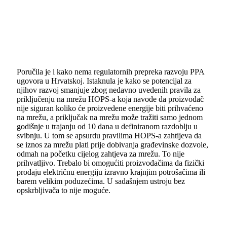
Poručila je i kako nema regulatornih prepreka razvoju PPA
ugovora u Hrvatskoj. Istaknula je kako se potencijal za
njihov razvoj smanjuje zbog nedavno uvedenih pravila za
priključenju na mrežu HOPS-a koja navode da proizvođač
nije siguran koliko će proizvedene energije biti prihvaćeno
na mrežu, a priključak na mrežu može tražiti samo jednom
godišnje u trajanju od 10 dana u definiranom razdoblju u
svibnju. U tom se apsurdu pravilima HOPS-a zahtijeva da
se iznos za mrežu plati prije dobivanja građevinske dozvole,
odmah na početku cijelog zahtjeva za mrežu. To nije
prihvatljivo. Trebalo bi omogućiti proizvođačima da fizički
prodaju električnu energiju izravno krajnjim potrošačima ili
barem velikim poduzećima. U sadašnjem ustroju bez
opskrbljivača to nije moguće.