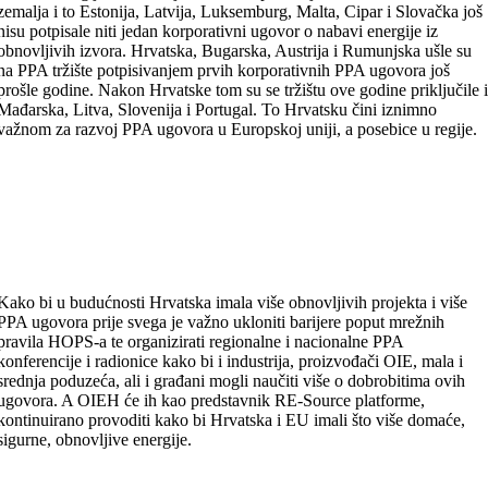
zemalja i to Estonija, Latvija, Luksemburg, Malta, Cipar i Slovačka još
nisu potpisale niti jedan korporativni ugovor o nabavi energije iz
obnovljivih izvora. Hrvatska, Bugarska, Austrija i Rumunjska ušle su
na PPA tržište potpisivanjem prvih korporativnih PPA ugovora još
prošle godine. Nakon Hrvatske tom su se tržištu ove godine priključile 
Mađarska, Litva, Slovenija i Portugal. To Hrvatsku čini iznimno
važnom za razvoj PPA ugovora u Europskoj uniji, a posebice u regije.
Kako bi u budućnosti Hrvatska imala više obnovljivih projekta i više
PPA ugovora prije svega je važno ukloniti barijere poput mrežnih
pravila HOPS-a te organizirati regionalne i nacionalne PPA
konferencije i radionice kako bi i industrija, proizvođači OIE, mala i
srednja poduzeća, ali i građani mogli naučiti više o dobrobitima ovih
ugovora. A OIEH će ih kao predstavnik RE-Source platforme,
kontinuirano provoditi kako bi Hrvatska i EU imali što više domaće,
sigurne, obnovljive energije.