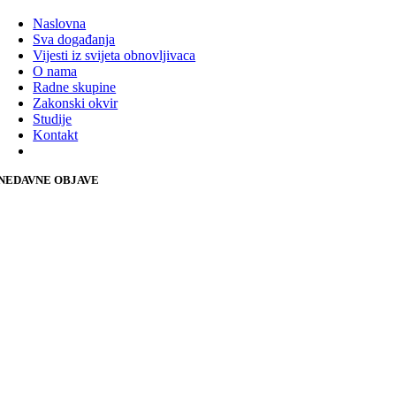
Naslovna
Sva događanja
Vijesti iz svijeta obnovljivaca
O nama
Radne skupine
Zakonski okvir
Studije
Kontakt
NEDAVNE OBJAVE