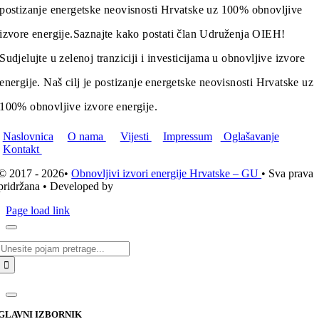
postizanje energetske neovisnosti Hrvatske uz 100% obnovljive
izvore energije.
Saznajte kako postati član Udruženja OIEH!
Sudjelujte u zelenoj tranziciji i investicijama u obnovljive izvore
energije. Naš cilj je postizanje energetske neovisnosti Hrvatske uz
100% obnovljive izvore energije.
Naslovnica
O nama
Vijesti
Impressum
Oglašavanje
Kontakt
© 2017 - 2026•
Obnovljivi izvori energije Hrvatske – GU
• Sva prava
pridržana • Developed by
ICE STUDIO d.o.o.
Page load link
Traži...
GLAVNI IZBORNIK