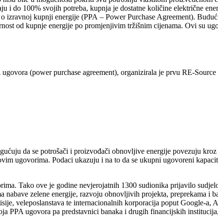
ivaju i do 100% svojih potreba, kupnja je dostatne količine električne en
 izravnoj kupnji energije (PPA – Power Purchase Agreement). Budući da
nost od kupnje energije po promjenjivim tržišnim cijenama. Ovi su ugo
 ugovora (power purchase agreement), organizirala je prvu RE-Source 
gućuju da se potrošači i proizvođači obnovljive energije povezuju kroz
 ovim ugovorima. Podaci ukazuju i na to da se ukupni ugovoreni kapaci
rima. Tako ove je godine nevjerojatnih 1300 sudionika prijavilo sudjel
a nabave zelene energije, razvoju obnovljivih projekta, preprekama i ba
sije, veleposlanstava te internacionalnih korporacija poput Google-a,
ja PPA ugovora pa predstavnici banaka i drugih financijskih institucija,