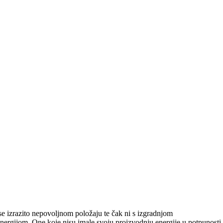
 se izrazito nepovoljnom položaju te čak ni s izgradnjom
 energijom. One koje nisu imale svoju proizvodnju energije u potpunosti