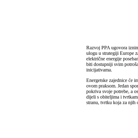
Razvoj PPA ugovora iznimn
ulogu u strategiji Europe z
električne energije poseba
biti dostupniji svim potro
inicijativama.
Energetske zajednice će im
ovom praksom. Jedan sport
pokriva svoje potrebe, a os
dijeli s obiteljima i tvrtk
stranu, tvrtku koja za njih 