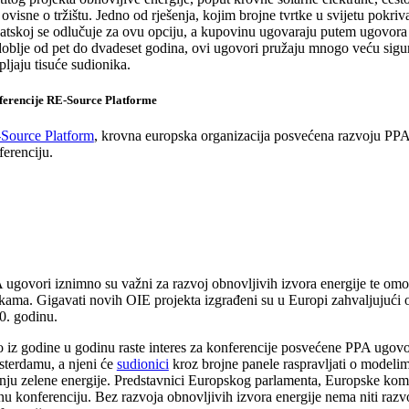
 ovisne o tržištu. Jedno od rješenja, kojim brojne tvrtke u svijetu pokr
atskoj se odlučuje za ovu opciju, a kupovinu ugovaraju putem ugovora o
doblje od pet do dvadeset godina, ovi ugovori pružaju mnogo veću sigur
ljaju tisuće sudionika.
erencije RE-Source Platforme
Source Platform
, krovna europska organizacija posvećena razvoju PPA
ferenciju.
 ugovori iznimno su važni za razvoj obnovljivih izvora energije te omo
kama. Gigavati novih OIE projekta izgrađeni su u Europi zahvaljujući
0. godinu.
o iz godine u godinu raste interes za konferencije posvećene PPA ugovo
terdamu, a njeni će
sudionici
kroz brojne panele raspravljati o modelim
nju zelene energije. Predstavnici Europskog parlamenta, Europske komi
u konferenciju. Bez razvoja obnovljivih izvora energije nema niti razvo