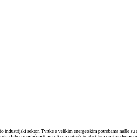
dio industrijski sektor. Tvrtke s velikim energetskim potrebama našle su
sto nisu bile u mogućnosti pokriti svu potrošnju vlastitom proizvedenom