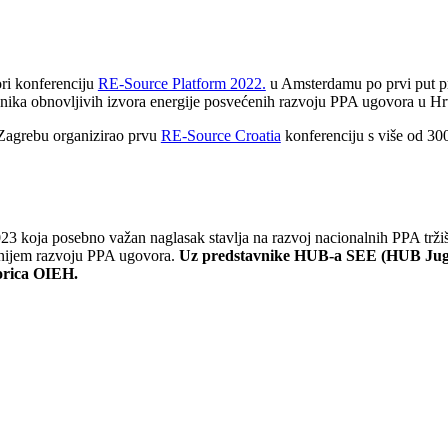
ori konferenciju
RE-Source Platform 2022.
u Amsterdamu po prvi put pr
ika obnovljivih izvora energije posvećenih razvoju PPA ugovora u Hrva
Zagrebu organizirao prvu
RE-Source Croatia
konferenciju s više od 30
3 koja posebno važan naglasak stavlja na razvoj nacionalnih PPA trži
etnijem razvoju PPA ugovora.
Uz predstavnike HUB-a SEE (HUB Jugo
orica OIEH.