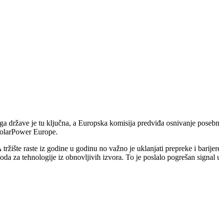
ga države je tu ključna, a Europska komisija predviđa osnivanje posebni
SolarPower Europe.
tržište raste iz godine u godinu no važno je uklanjati prepreke i barij
hoda za tehnologije iz obnovljivih izvora. To je poslalo pogrešan signa