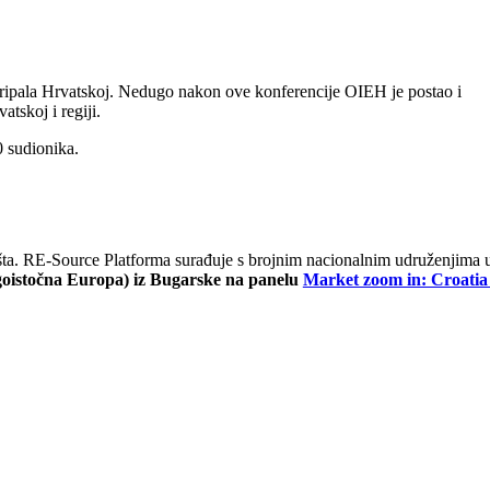
ipala Hrvatskoj. Nedugo nakon ove konferencije OIEH je postao i
tskoj i regiji.
0 sudionika.
šta. RE-Source Platforma surađuje s brojnim nacionalnim udruženjima 
istočna Europa) iz Bugarske na panelu
Market zoom in: Croatia