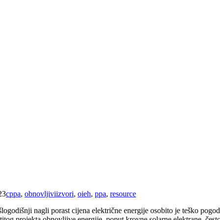
23
cppa
,
obnovljiviizvori
,
oieh
,
ppa
,
resource
logodišnji nagli porast cijena električne energije osobito je teško pogo
stitog projekta obnovljive energije, poput krovne solarne elektrane, če