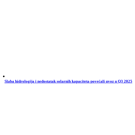
Slaba hidrologija i nedostatak solarnih kapaciteta povećali uvoz u Q3 2025