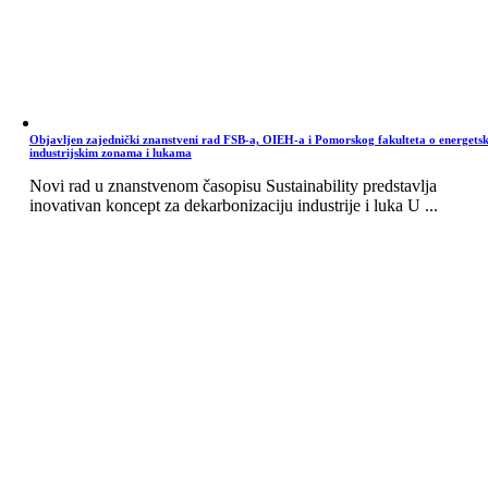
Objavljen zajednički znanstveni rad FSB-a, OIEH-a i Pomorskog fakulteta o energets
industrijskim zonama i lukama
Novi rad u znanstvenom časopisu Sustainability predstavlja
inovativan koncept za dekarbonizaciju industrije i luka U ...