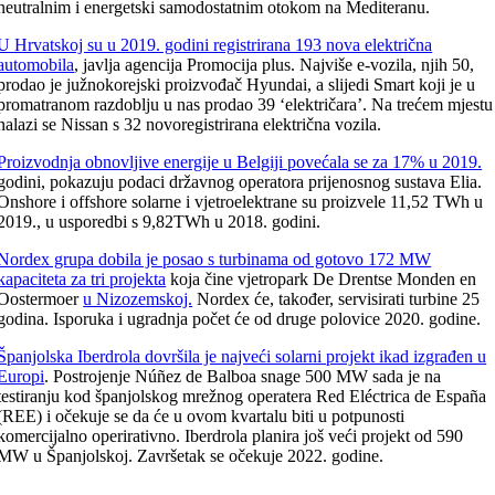
neutralnim i energetski samodostatnim otokom na Mediteranu.
U Hrvatskoj su u 2019. godini registrirana 193 nova električna
automobila
, javlja agencija Promocija plus. Najviše e-vozila, njih 50,
prodao je južnokorejski proizvođač Hyundai, a slijedi Smart koji je u
promatranom razdoblju u nas prodao 39 ‘električara’. Na trećem mjestu
nalazi se Nissan s 32 novoregistrirana električna vozila.
Proizvodnja obnovljive energije u Belgiji povećala se za 17% u 2019.
godini, pokazuju podaci državnog operatora prijenosnog sustava Elia.
Onshore i offshore solarne i vjetroelektrane su proizvele 11,52 TWh u
2019., u usporedbi s 9,82TWh u 2018. godini.
Nordex grupa dobila je posao s turbinama od gotovo 172 MW
kapaciteta za tri projekta
koja čine vjetropark De Drentse Monden en
Oostermoer
u Nizozemskoj.
Nordex će, također, servisirati turbine 25
godina. Isporuka i ugradnja počet će od druge polovice 2020. godine.
Španjolska Iberdrola dovršila je najveći solarni projekt ikad izgrađen u
Europi
. Postrojenje Núñez de Balboa snage 500 MW sada je na
testiranju kod španjolskog mrežnog operatera Red Eléctrica de España
(REE) i očekuje se da će u ovom kvartalu biti u potpunosti
komercijalno operirativno. Iberdrola planira još veći projekt od 590
MW u Španjolskoj. Završetak se očekuje 2022. godine.