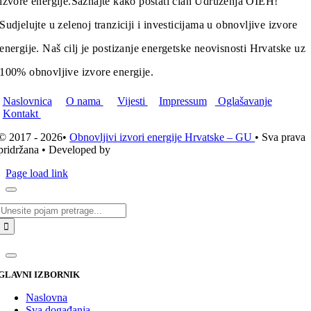
izvore energije.
Saznajte kako postati član Udruženja OIEH!
Sudjelujte u zelenoj tranziciji i investicijama u obnovljive izvore
energije. Naš cilj je postizanje energetske neovisnosti Hrvatske uz
100% obnovljive izvore energije.
Naslovnica
O nama
Vijesti
Impressum
Oglašavanje
Kontakt
© 2017 - 2026•
Obnovljivi izvori energije Hrvatske – GU
• Sva prava
pridržana • Developed by
ICE STUDIO d.o.o.
Page load link
Traži...
GLAVNI IZBORNIK
Naslovna
Sva događanja