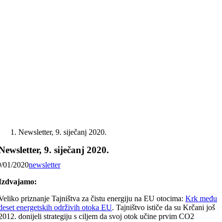
Skip
to
content
Newsletter, 9. siječanj 2020.
Newsletter, 9. siječanj 2020.
9/01/2020
newsletter
Izdvajamo:
Veliko priznanje Tajništva za čistu energiju na EU otocima:
Krk među
deset energetskih održivih otoka EU
. Tajništvo ističe da su Krčani još
2012. donijeli strategiju s ciljem da svoj otok učine prvim CO2