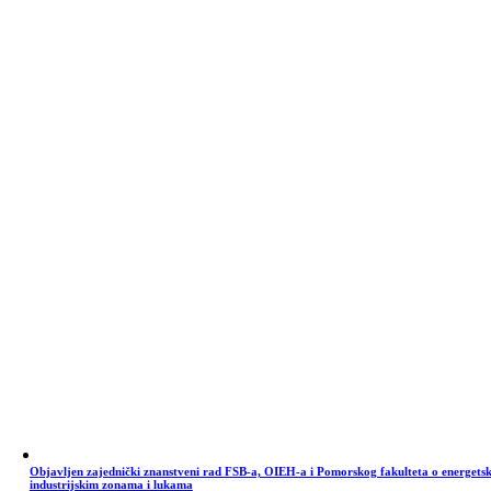
Objavljen zajednički znanstveni rad FSB-a, OIEH-a i Pomorskog fakulteta o energets
industrijskim zonama i lukama