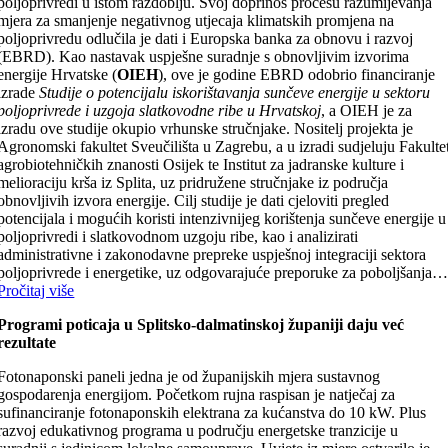
poljoprivredi u istom razdoblju. Svoj doprinos procesu razumijevanja
mjera za smanjenje negativnog utjecaja klimatskih promjena na
poljoprivredu odlučila je dati i Europska banka za obnovu i razvoj
(EBRD). Kao nastavak uspješne suradnje s obnovljivim izvorima
energije Hrvatske (
OIEH
), ove je godine EBRD odobrio financiranje
izrade
Studije o potencijalu iskorištavanja sunčeve energije u sektoru
poljoprivrede i uzgoja slatkovodne ribe u Hrvatskoj
, a OIEH je za
izradu ove studije okupio vrhunske stručnjake. Nositelj projekta je
Agronomski fakultet Sveučilišta u Zagrebu, a u izradi sudjeluju Fakulte
agrobiotehničkih znanosti Osijek te Institut za jadranske kulture i
melioraciju krša iz Splita, uz pridružene stručnjake iz područja
obnovljivih izvora energije. Cilj studije je dati cjeloviti pregled
potencijala i mogućih koristi intenzivnijeg korištenja sunčeve energije u
poljoprivredi i slatkovodnom uzgoju ribe, kao i analizirati
administrativne i zakonodavne prepreke uspješnoj integraciji sektora
poljoprivrede i energetike, uz odgovarajuće preporuke za poboljšanja
Pročitaj više
Programi poticaja u Splitsko-dalmatinskoj županiji daju već
rezultate
Fotonaponski paneli jedna je od županijskih mjera sustavnog
gospodarenja energijom. Početkom rujna raspisan je natječaj za
sufinanciranje fotonaponskih elektrana za kućanstva do 10 kW. Plus
razvoj edukativnog programa u području energetske tranzicije u