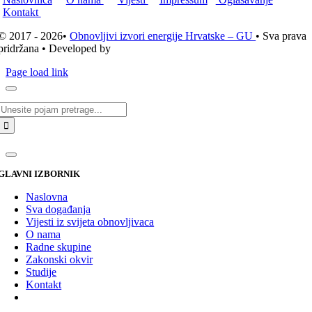
Kontakt
© 2017 - 2026•
Obnovljivi izvori energije Hrvatske – GU
• Sva prava
pridržana • Developed by
ICE STUDIO d.o.o.
Page load link
Traži...
GLAVNI IZBORNIK
Naslovna
Sva događanja
Vijesti iz svijeta obnovljivaca
O nama
Radne skupine
Zakonski okvir
Studije
Kontakt