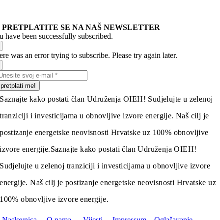
PRETPLATITE SE NA NAŠ NEWSLETTER
u have been successfully subscribed.
re was an error trying to subscribe. Please try again later.
pretplati me!
Saznajte kako postati član Udruženja OIEH! Sudjelujte u zelenoj
tranziciji i investicijama u obnovljive izvore energije. Naš cilj je
postizanje energetske neovisnosti Hrvatske uz 100% obnovljive
izvore energije.
Saznajte kako postati član Udruženja OIEH!
Sudjelujte u zelenoj tranziciji i investicijama u obnovljive izvore
energije. Naš cilj je postizanje energetske neovisnosti Hrvatske uz
100% obnovljive izvore energije.
Naslovnica
O nama
Vijesti
Impressum
Oglašavanje