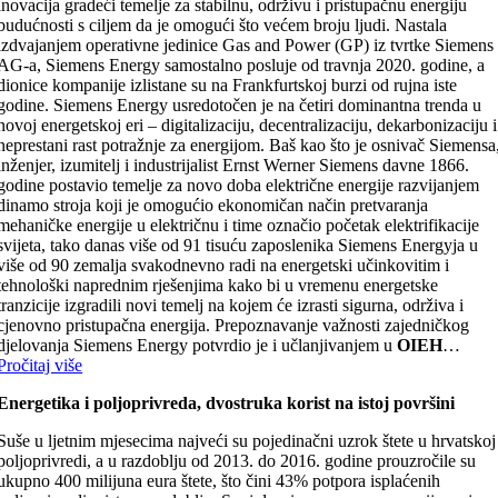
inovacija gradeći temelje za stabilnu, održivu i pristupačnu energiju
budućnosti s ciljem da je omogući što većem broju ljudi. Nastala
izdvajanjem operativne jedinice Gas and Power (GP) iz tvrtke Siemens
AG-a, Siemens Energy samostalno posluje od travnja 2020. godine, a
dionice kompanije izlistane su na Frankfurtskoj burzi od rujna iste
godine. Siemens Energy usredotočen je na četiri dominantna trenda u
novoj energetskoj eri – digitalizaciju, decentralizaciju, dekarbonizaciju i
neprestani rast potražnje za energijom. Baš kao što je osnivač Siemensa
inženjer, izumitelj i industrijalist Ernst Werner Siemens davne 1866.
godine postavio temelje za novo doba električne energije razvijanjem
dinamo stroja koji je omogućio ekonomičan način pretvaranja
mehaničke energije u električnu i time označio početak elektrifikacije
svijeta, tako danas više od 91 tisuću zaposlenika Siemens Energyja u
više od 90 zemalja svakodnevno radi na energetski učinkovitim i
tehnološki naprednim rješenjima kako bi u vremenu energetske
tranzicije izgradili novi temelj na kojem će izrasti sigurna, održiva i
cjenovno pristupačna energija. Prepoznavanje važnosti zajedničkog
djelovanja Siemens Energy potvrdio je i učlanjivanjem u
OIEH
…
Pročitaj više
Energetika i poljoprivreda, dvostruka korist na istoj površini
Suše u ljetnim mjesecima najveći su pojedinačni uzrok štete u hrvatskoj
poljoprivredi, a u razdoblju od 2013. do 2016. godine prouzročile su
ukupno 400 milijuna eura štete, što čini 43% potpora isplaćenih