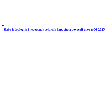
Slaba hidrologija i nedostatak solarnih kapaciteta povećali uvoz u Q3 2025