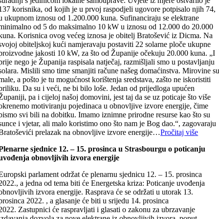
suradnji s jedinicom lokalne samouprave. Uvjete iz mjere ostvarilo je
137 korisnika, od kojih je u prvoj raspodjeli ugovore potpisalo njih 74,
u ukupnom iznosu od 1.200.000 kuna. Sufinanciraju se elektrane
minimalno od 5 do maksimalno 10 kW u iznosu od 12.000 do 20.000
kuna. Korisnica ovog većeg iznosa je obitelj Bratošević iz Dicma. Na
svojoj obiteljskoj kući namjeravaju postaviti 22 solarne ploče ukupne
proizvodne jakosti 10 kW, za što od Županije očekuju 20.000 kuna. „I
prije nego je Županija raspisala natječaj, razmišljali smo u postavljanju
solara. Mislili smo time smanjiti račune našeg domaćinstva. Mirovine s
male, a pošto je tu mogućnost korištenja sredstava, zašto ne iskoristiti
priliku. Da su i veći, ne bi bilo loše. Jedan od prijedloga upućen
Županiji, pa i cijeloj našoj domovini, jest taj da se uz poticaje što više
okrenemo motiviranju pojedinaca u obnovljive izvore energije, čime
bismo svi bili na dobitku. Imamo iznimne prirodne resurse kao što su
sunce i vjetar, ali malo koristimo ono što nam je Bog dao.“, zagovaraju
Bratoševići prelazak na obnovljive izvore energije…
Pročitaj više
Plenarne sjednice 12. – 15. prosinca u Strasbourgu o poticanju
uvođenja obnovljivih izvora
energije
Europski parlament održat će plenarnu sjednicu 12. – 15. prosinca
2022., a jedna od tema biti će Energetska kriza: Poticanje uvođenja
obnovljivih izvora energije. Rasprava će se održati u utorak 13.
prosinca 2022. , a glasanje će biti u srijedu 14. prosinca
2022. Zastupnici će raspravljati i glasati o zakonu za ubrzavanje
izdavanja dozvola za nove elektrane iz obnovljivih izvora, poput