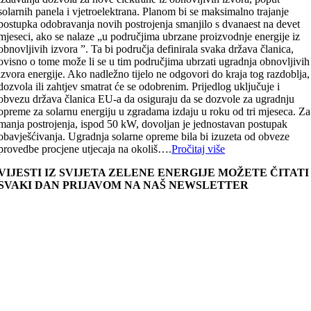
solarnih panela i vjetroelektrana. Planom bi se maksimalno trajanje
postupka odobravanja novih postrojenja smanjilo s dvanaest na devet
mjeseci, ako se nalaze „u područjima ubrzane proizvodnje energije iz
obnovljivih izvora ”. Ta bi područja definirala svaka država članica,
ovisno o tome može li se u tim područjima ubrzati ugradnja obnovljivih
izvora energije. Ako nadležno tijelo ne odgovori do kraja tog razdoblja,
dozvola ili zahtjev smatrat će se odobrenim. Prijedlog uključuje i
obvezu država članica EU-a da osiguraju da se dozvole za ugradnju
opreme za solarnu energiju u zgradama izdaju u roku od tri mjeseca. Za
manja postrojenja, ispod 50 kW, dovoljan je jednostavan postupak
obavješćivanja. Ugradnja solarne opreme bila bi izuzeta od obveze
provedbe procjene utjecaja na okoliš….
Pročitaj više
VIJESTI IZ SVIJETA ZELENE ENERGIJE MOŽETE ČITATI
SVAKI DAN PRIJAVOM NA NAŠ NEWSLETTER