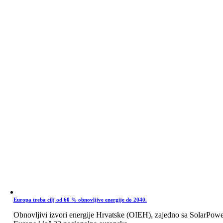
Europa treba cilj od 60 % obnovljive energije do 2040.
Obnovljivi izvori energije Hrvatske (OIEH), zajedno sa SolarPow