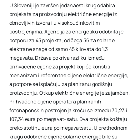
U Sloveniji je završen jedanaesti krug odabira
projekata za proizvodnju električne energije iz
obnovljivih izvora i u visokoučinkovitim
postrojenjima. Agencija za energetiku odobrila je
potporu za 43 projekta, od čega 36 za solarne
elektrane snage od samo 45 kilovata do 1,3
megavata. Država pokriva razliku između
prihvaćene cijene za projekt koji će koristiti
mehanizam i referentne cijene električne energije,
a potpore se isplaćuju za planiranu godišnju
proizvodnju. Otkup električne energije je zajamčen.
Prihvaćene cijene operatera planiranih
fotonaponskih postrojenja kreću se između 70,23 i
107,34 eura po megavat-satu. Dva projekta koštaju
preko stotinu eura po megavatsatu. U prethodnom
krugu odobrene cijene solarne energije bile su