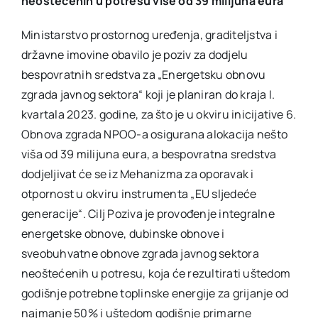
neoštećenih u potresu više od 39 milijuna eura
Ministarstvo prostornog uređenja, graditeljstva i
državne imovine obavilo je poziv za dodjelu
bespovratnih sredstva za „Energetsku obnovu
zgrada javnog sektora“ koji je planiran do kraja I.
kvartala 2023. godine, za što je u okviru inicijative 6.
Obnova zgrada NPOO-a osigurana alokacija nešto
viša od 39 milijuna eura, a bespovratna sredstva
dodjeljivat će se iz Mehanizma za oporavak i
otpornost u okviru instrumenta „EU sljedeće
generacije“. Cilj Poziva je provođenje integralne
energetske obnove, dubinske obnove i
sveobuhvatne obnove zgrada javnog sektora
neoštećenih u potresu, koja će rezultirati uštedom
godišnje potrebne toplinske energije za grijanje od
najmanje 50% i uštedom godišnje primarne