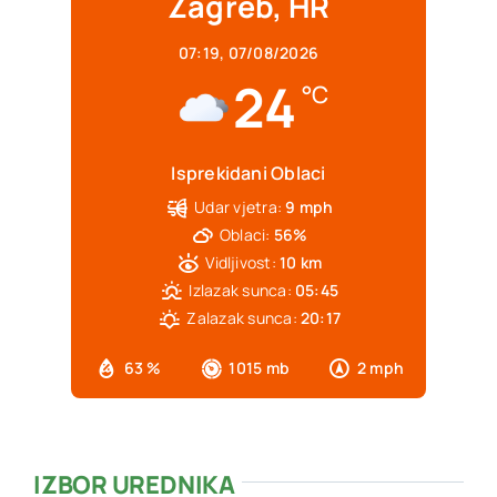
Zagreb, HR
07:19,
07/08/2026
24
°C
Isprekidani Oblaci
Udar vjetra:
9 mph
Oblaci:
56%
Vidljivost:
10 km
Izlazak sunca:
05:45
Zalazak sunca:
20:17
63 %
1015 mb
2 mph
IZBOR UREDNIKA