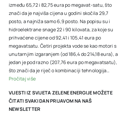
između 65,72 i 82,75 eura po megavat-satu, što
znači da je najviša cijena u godini skočila 29,7
posto, a najniža samo 6,9 posto. Na popisu su i
hidroelektrane snage 22 i 90 kilovata, za koje su
prihvaćene cijene od 92,41 i 105,41 eura po
megavatsatu. Četiri projekta vode se kao motori s
unutarnjim izgaranjem (od 186,4 do 214,18 eura), a
jedan je pod razno (207,76 eura po megavatsatu),
što znači da je riječ o kombinaciji tehnologija…
Pročitaj više
VIJESTI IZ SVIJETA ZELENE ENERGIJE MOŽETE
ČITATI SVAKI DAN PRIJAVOM NA NAŠ
NEWSLETTER