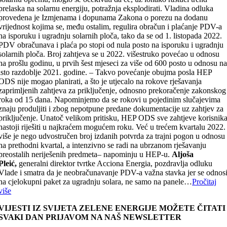
prelaska na solarnu energiju, potražnja eksplodirati. Vladina odluka
provedena je Izmjenama i dopunama Zakona o porezu na dodanu
vrijednost kojima se, među ostalim, regulira obračun i plaćanje PDV-a
na isporuku i ugradnju solarnih ploča, tako da se od 1. listopada 2022.
PDV obračunava i plaća po stopi od nula posto na isporuku i ugradnju
solarnih ploča. Broj zahtjeva se u 2022. višestruko povećao u odnosu
na prošlu godinu, u prvih šest mjeseci za više od 600 posto u odnosu n
isto razdoblje 2021. godine. – Takvo povećanje obujma posla HEP
ODS nije mogao planirati, a što je utjecalo na rokove rješavanja
zaprimljenih zahtjeva za priključenje, odnosno prekoračenje zakonskog
roka od 15 dana. Napominjemo da se rokovi u pojedinim slučajevima
znaju produljiti i zbog nepotpune predane dokumentacije uz zahtjev za
priključenje. Unatoč velikom pritisku, HEP ODS sve zahtjeve korisnik
nastoji riješiti u najkraćem mogućem roku. Već u trećem kvartalu 2022.
više je nego udvostručen broj izdanih potvrda za trajni pogon u odnosu
na prethodni kvartal, a intenzivno se radi na ubrzanom rješavanju
preostalih neriješenih predmeta– napominju u HEP-u.
Aljoša
Pleić,
generalni direktor tvrtke Acciona Energia, pozdravlja odluku
Vlade i smatra da je neobračunavanje PDV-a važna stavka jer se odnos
na cjelokupni paket za ugradnju solara, ne samo na panele…
Pročitaj
više
VIJESTI IZ SVIJETA ZELENE ENERGIJE MOŽETE ČITATI
SVAKI DAN PRIJAVOM NA NAŠ NEWSLETTER