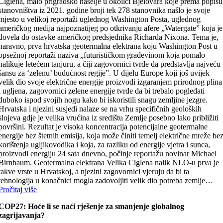
Ciglena, malo prigradsko naselje u okolici Bjelovara koje prema popisu
stanovništva iz 2021. godine broji tek 278 stanovnika našlo je svoje
mjesto u velikoj reportaži uglednog Washington Posta, uglednog
američkog medija najpoznatijeg po otkrivanju afere „Watergate” koja je
dovela do ostavke američkog predsjednika Richarda Nixona. Tema je,
naravno, prva hrvatska geotermalna elektrana koju Washington Post u
opsežnoj reportaži naziva „futurističkom građevinom koja pomalo
nalikuje letećem tanjuru, a čiji zagovornici tvrde da predstavlja najveću
šansu za ‘zelenu’ budućnost regije”. U dijelu Europe koji još uvijek
velik dio svoje električne energije proizvodi izgaranjem prirodnog plina
i ugljena, zagovornici zelene energije tvrde da bi trebalo pogledati
duboko ispod svojih nogu kako bi iskoristili snagu zemljine jezgre.
Hrvatska i njezini susjedi nalaze se na vrhu specifičnih geoloških
slojeva gdje je velika vrućina iz središtu Zemlje posebno lako približiti
površini. Rezultat je visoka koncentracija potencijalne geotermalne
energije bez štetnih emisija, koja može činiti temelj električne mreže be
korištenja ugljikovodika i koja, za razliku od energije vjetra i sunca,
proizvodi energiju 24 sata dnevno, počinje reportažu novinar Michael
Birnbaum. Geotermalna elektrana Velika Ciglena nalik NLO-u prva je
takve vrste u Hrvatskoj, a njezini zagovornici vjeruju da bi ta
tehnologija u konačnici mogla zadovoljiti velik dio potreba zemlje…
Pročitaj više
COP27: Hoće li se naći rješenje za smanjenje globalnog
zagrijavanja?