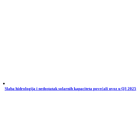
Slaba hidrologija i nedostatak solarnih kapaciteta povećali uvoz u Q3 2025