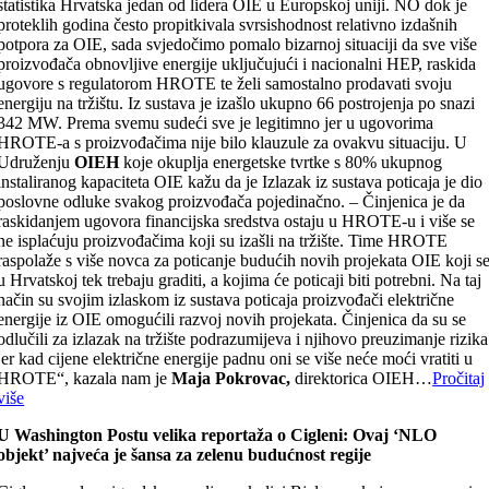
statistika Hrvatska jedan od lidera OIE u Europskoj uniji. NO dok je
proteklih godina često propitkivala svrsishodnost relativno izdašnih
potpora za OIE, sada svjedočimo pomalo bizarnoj situaciji da sve više
proizvođača obnovljive energije uključujući i nacionalni HEP, raskida
ugovore s regulatorom HROTE te želi samostalno prodavati svoju
energiju na tržištu. Iz sustava je izašlo ukupno 66 postrojenja po snazi
342 MW. Prema svemu sudeći sve je legitimno jer u ugovorima
HROTE-a s proizvođačima nije bilo klauzule za ovakvu situaciju. U
Udruženju
OIEH
koje okuplja energetske tvrtke s 80% ukupnog
instaliranog kapaciteta OIE kažu da je Izlazak iz sustava poticaja je dio
poslovne odluke svakog proizvođača pojedinačno. – Činjenica je da
raskidanjem ugovora financijska sredstva ostaju u HROTE-u i više se
ne isplaćuju proizvođačima koji su izašli na tržište. Time HROTE
raspolaže s više novca za poticanje budućih novih projekata OIE koji s
u Hrvatskoj tek trebaju graditi, a kojima će poticaji biti potrebni. Na taj
način su svojim izlaskom iz sustava poticaja proizvođači električne
energije iz OIE omogućili razvoj novih projekata. Činjenica da su se
odlučili za izlazak na tržište podrazumijeva i njihovo preuzimanje rizika
jer kad cijene električne energije padnu oni se više neće moći vratiti u
HROTE“, kazala nam je
Maja Pokrovac,
direktorica OIEH…
Pročitaj
više
U Washington Postu velika reportaža o Cigleni: Ovaj ‘NLO
objekt’ najveća je šansa za zelenu budućnost regije