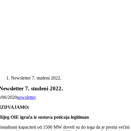
Skip
to
content
Newsletter 7. studeni 2022.
Newsletter 7. studeni 2022.
8/06/2020
newsletter
IZDVAJAMO:
Bijeg OIE igrača iz sustava poticaja legitiman
Instalirani kapaciteti od 1500 MW doveli su do toga da je prema većini