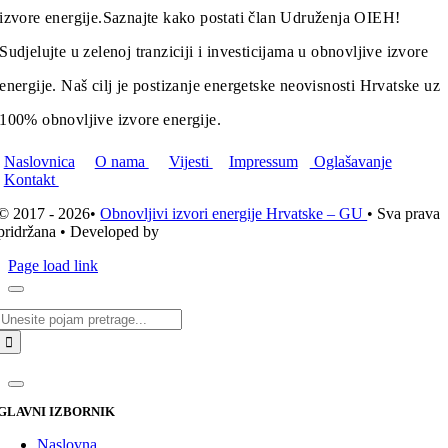
izvore energije.
Saznajte kako postati član Udruženja OIEH!
Sudjelujte u zelenoj tranziciji i investicijama u obnovljive izvore
energije. Naš cilj je postizanje energetske neovisnosti Hrvatske uz
100% obnovljive izvore energije.
Naslovnica
O nama
Vijesti
Impressum
Oglašavanje
Kontakt
© 2017 - 2026•
Obnovljivi izvori energije Hrvatske – GU
• Sva prava
pridržana • Developed by
ICE STUDIO d.o.o.
Page load link
Traži...
GLAVNI IZBORNIK
Naslovna