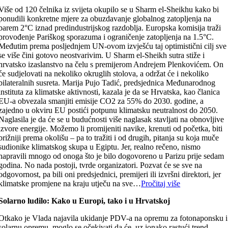
Više od 120 čelnika iz svijeta okupilo se u Sharm el-Sheikhu kako bi
ponudili konkretne mjere za obuzdavanje globalnog zatopljenja na
barem 2°C iznad predindustrijskog razdoblja. Europska komisija traži
provođenje Pariškog sporazuma i ograničenje zatopljenja na 1.5°C.
Međutim prema posljednjem UN-ovom izvješću taj optimistični cilj sve
se više čini gotovo neostvarivim. U Sharm el-Sheikh sutra stiže i
hrvatsko izaslanstvo na čelu s premijerom Andrejem Plenkovićem. On
će sudjelovati na nekoliko okruglih stolova, a održat će i nekoliko
bilateralnih susreta. Marija Pujo Tadić, predsjednica Međunarodnog
instituta za klimatske aktivnosti, kazala je da se Hrvatska, kao članica
EU-a obvezala smanjiti emisije CO2 za 55% do 2030. godine, a
zajedno u okviru EU postići potpunu klimatsku neutralnost do 2050.
Naglasila je da će se u budućnosti više naglasak stavljati na obnovljive
izvore energije. Možemo li promijeniti navike, krenuti od početka, biti
brižniji prema okolišu – pa to tražiti i od drugih, pitanja su koja muče
sudionike klimatskog skupa u Egiptu. Jer, realno rečeno, nismo
napravili mnogo od onoga što je bilo dogovoreno u Parizu prije sedam
godina. No nada postoji, tvrde organizatori. Pozvat će se sve na
odgovornost, pa bili oni predsjednici, premijeri ili izvršni direktori, jer
klimatske promjene na kraju utječu na sve…
Pročitaj više
Solarno ludilo: Kako u Europi, tako i u Hrvatskoj
Otkako je Vlada najavila ukidanje PDV-a na opremu za fotonaponsku i
solarnu opremu, moglo se očekivati da će, uz ionako rastući trend