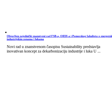
Objavljen zajednički znanstveni rad FSB-a, OIEH-a i Pomorskog fakulteta o energets
industrijskim zonama i lukama
Novi rad u znanstvenom časopisu Sustainability predstavlja
inovativan koncept za dekarbonizaciju industrije i luka U ...