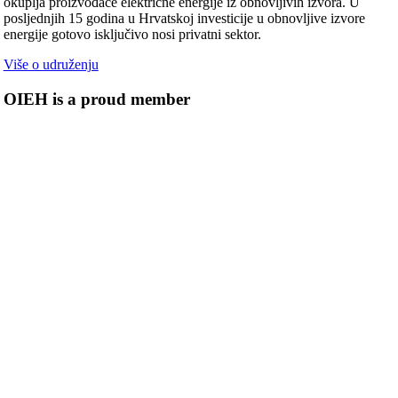
okuplja proizvođače električne energije iz obnovljivih izvora. U
posljednjih 15 godina u Hrvatskoj investicije u obnovljive izvore
energije gotovo isključivo nosi privatni sektor.
Više o udruženju
OIEH is a proud member