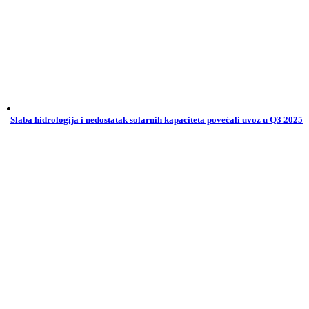
Slaba hidrologija i nedostatak solarnih kapaciteta povećali uvoz u Q3 2025