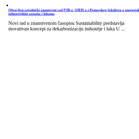
Objavljen zajednički znanstveni rad FSB-a, OIEH-a i Pomorskog fakulteta o energets
industrijskim zonama i lukama
Novi rad u znanstvenom časopisu Sustainability predstavlja
inovativan koncept za dekarbonizaciju industrije i luka U ...