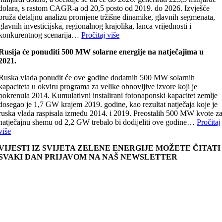
dolara, s rastom CAGR-a od 20,5 posto od 2019. do 2026. Izvješće
pruža detaljnu analizu promjene tržišne dinamike, glavnih segmenata,
glavnih investicijska, regionalnog krajolika, lanca vrijednosti i
konkurentnog scenarija…
Pročitaj više
Rusija će ponuditi 500 MW solarne energije na natječajima u
2021.
Ruska vlada ponudit će ove godine dodatnih 500 MW solarnih
kapaciteta u okviru programa za velike obnovljive izvore koji je
pokrenula 2014. Kumulativni instalirani fotonaponski kapacitet zemlje
dosegao je 1,7 GW krajem 2019. godine, kao rezultat natječaja koje je
ruska vlada raspisala između 2014. i 2019. Preostalih 500 MW kvote z
natječajnu shemu od 2,2 GW trebalo bi dodijeliti ove godine…
Pročitaj
više
VIJESTI IZ SVIJETA ZELENE ENERGIJE MOŽETE ČITATI
SVAKI DAN PRIJAVOM NA NAŠ NEWSLETTER