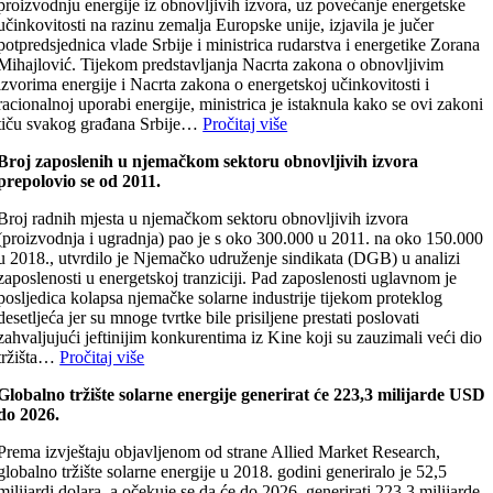
proizvodnju energije iz obnovljivih izvora, uz povećanje energetske
učinkovitosti na razinu zemalja Europske unije, izjavila je jučer
potpredsjednica vlade Srbije i ministrica rudarstva i energetike Zorana
Mihajlović. Tijekom predstavljanja Nacrta zakona o obnovljivim
izvorima energije i Nacrta zakona o energetskoj učinkovitosti i
racionalnoj uporabi energije, ministrica je istaknula kako se ovi zakoni
tiču svakog građana Srbije…
Pročitaj više
Broj zaposlenih u njemačkom sektoru obnovljivih izvora
prepolovio se od 2011.
Broj radnih mjesta u njemačkom sektoru obnovljivih izvora
(proizvodnja i ugradnja) pao je s oko 300.000 u 2011. na oko 150.000
u 2018., utvrdilo je Njemačko udruženje sindikata (DGB) u analizi
zaposlenosti u energetskoj tranziciji. Pad zaposlenosti uglavnom je
posljedica kolapsa njemačke solarne industrije tijekom proteklog
desetljeća jer su mnoge tvrtke bile prisiljene prestati poslovati
zahvaljujući jeftinijim konkurentima iz Kine koji su zauzimali veći dio
tržišta…
Pročitaj više
Globalno tržište solarne energije generirat će 223,3 milijarde USD
do 2026.
Prema izvještaju objavljenom od strane Allied Market Research,
globalno tržište solarne energije u 2018. godini generiralo je 52,5
milijardi dolara, a očekuje se da će do 2026. generirati 223,3 milijarde