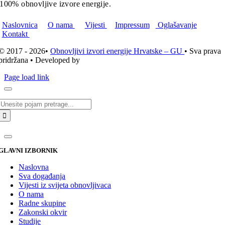
100% obnovljive izvore energije.
Naslovnica
O nama
Vijesti
Impressum
Oglašavanje
Kontakt
© 2017 - 2026•
Obnovljivi izvori energije Hrvatske – GU
• Sva prava
pridržana • Developed by
ICE STUDIO d.o.o.
Page load link
Traži...
GLAVNI IZBORNIK
Naslovna
Sva događanja
Vijesti iz svijeta obnovljivaca
O nama
Radne skupine
Zakonski okvir
Studije