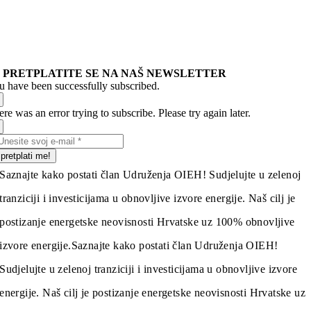
PRETPLATITE SE NA NAŠ NEWSLETTER
u have been successfully subscribed.
re was an error trying to subscribe. Please try again later.
pretplati me!
Saznajte kako postati član Udruženja OIEH! Sudjelujte u zelenoj
tranziciji i investicijama u obnovljive izvore energije. Naš cilj je
postizanje energetske neovisnosti Hrvatske uz 100% obnovljive
izvore energije.
Saznajte kako postati član Udruženja OIEH!
Sudjelujte u zelenoj tranziciji i investicijama u obnovljive izvore
energije. Naš cilj je postizanje energetske neovisnosti Hrvatske uz