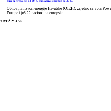
Europa treba cilj od 60 % obnovljive energije do 2040.
Obnovljivi izvori energije Hrvatske (OIEH), zajedno sa SolarPow
Europe i još 22 nacionalna europska ...
POVEŽIMO SE
Go
to
Top