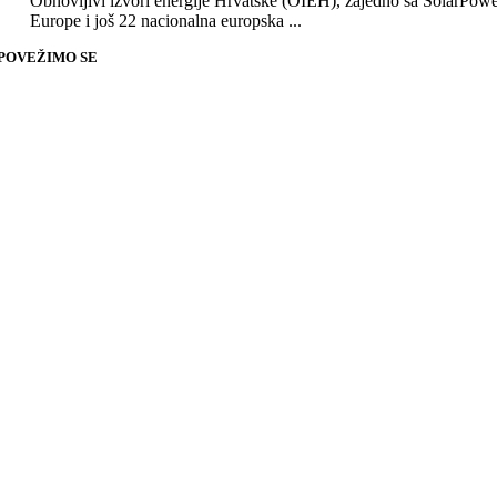
Obnovljivi izvori energije Hrvatske (OIEH), zajedno sa SolarPow
Europe i još 22 nacionalna europska ...
POVEŽIMO SE
Go
to
Top