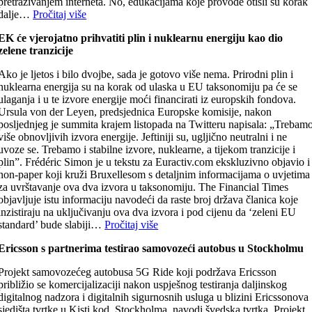
pretraživanjem interneta. No, edukacijama koje provode otišli su korak
dalje…
Pročitaj više
EK će vjerojatno prihvatiti plin i nuklearnu energiju kao dio
zelene tranzicije
Ako je ljetos i bilo dvojbe, sada je gotovo više nema. Prirodni plin i
nuklearna energija su na korak od ulaska u EU taksonomiju pa će se
ulaganja i u te izvore energije moći financirati iz europskih fondova.
Ursula von der Leyen, predsjednica Europske komisije, nakon
posljednjeg je summita krajem listopada na Twitteru napisala: „Trebam
više obnovljivih izvora energije. Jeftiniji su, ugljično neutralni i ne
uvoze se. Trebamo i stabilne izvore, nuklearne, a tijekom tranzicije i
plin”. Frédéric Simon je u tekstu za Euractiv.com ekskluzivno objavio i
non-paper koji kruži Bruxellesom s detaljnim informacijama o uvjetima
za uvrštavanje ova dva izvora u taksonomiju. The Financial Times
objavljuje istu informaciju navodeći da raste broj država članica koje
inzistiraju na uključivanju ova dva izvora i pod cijenu da ‘zeleni EU
standard’ bude slabiji…
Pročitaj više
Ericsson s partnerima testirao samovozeći autobus u Stockholmu
Projekt samovozećeg autobusa 5G Ride koji podržava Ericsson
približio se komercijalizaciji nakon uspješnog testiranja daljinskog
digitalnog nadzora i digitalnih sigurnosnih usluga u blizini Ericssonova
sjedišta tvrtke u Kisti kod Stockholma, navodi švedska tvrtka. Projekt