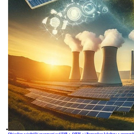
Objavljen zajednički znanstveni rad FSB-a, OIEH-a i Pomorskog fakulteta o energets