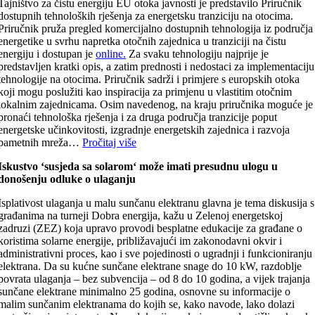
Tajništvo za čistu energiju EU otoka javnosti je predstavilo Priručnik
dostupnih tehnoloških rješenja za energetsku tranziciju na otocima.
Priručnik pruža pregled komercijalno dostupnih tehnologija iz područja
energetike u svrhu napretka otočnih zajednica u tranziciji na čistu
energiju i dostupan je
online.
Za svaku tehnologiju najprije je
predstavljen kratki opis, a zatim prednosti i nedostaci za implementaciju
tehnologije na otocima. Priručnik sadrži i primjere s europskih otoka
koji mogu poslužiti kao inspiracija za primjenu u vlastitim otočnim
lokalnim zajednicama. Osim navedenog, na kraju priručnika moguće je
pronaći tehnološka rješenja i za druga područja tranzicije poput
energetske učinkovitosti, izgradnje energetskih zajednica i razvoja
pametnih mreža…
Pročitaj više
Iskustvo ‘susjeda sa solarom‘ može imati presudnu ulogu u
donošenju odluke o ulaganju
Isplativost ulaganja u malu sunčanu elektranu glavna je tema diskusija s
građanima na turneji Dobra energija, kažu u Zelenoj energetskoj
zadruzi (ZEZ) koja upravo provodi besplatne edukacije za građane o
koristima solarne energije, približavajući im zakonodavni okvir i
administrativni proces, kao i sve pojedinosti o ugradnji i funkcioniranju
elektrana. Da su kućne sunčane elektrane snage do 10 kW, razdoblje
povrata ulaganja – bez subvencija – od 8 do 10 godina, a vijek trajanja
sunčane elektrane minimalno 25 godina, osnovne su informacije o
malim sunčanim elektranama do kojih se, kako navode, lako dolazi