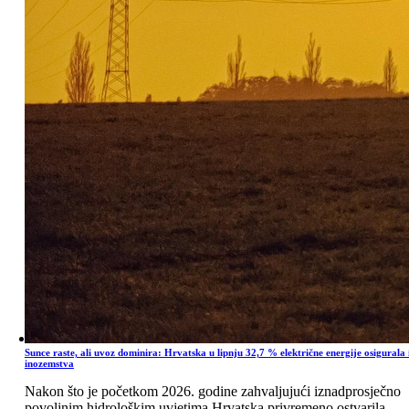
Sunce raste, ali uvoz dominira: Hrvatska u lipnju 32,7 % električne energije osigurala 
inozemstva
Nakon što je početkom 2026. godine zahvaljujući iznadprosječno
povoljnim hidrološkim uvjetima Hrvatska privremeno ostvarila ...