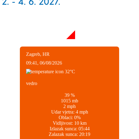
Zagreb, HR
09:41,
06/08/2026
32
°C
vedro
39 %
1015 mb
2 mph
Udar vjetra:
4 mph
Oblaci:
0%
Vidljivost:
10 km
Izlazak sunca:
05:44
Zalazak sunca:
20:19