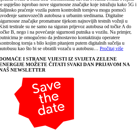
je uspješno isprobao nove sigurnosne značajke koje istražuju kako 5G i
daljinsko praćenje vozila putem kontrolnih tornjeva mogu pomoći
uvođenje samovozećih autobusa u urbanim sredinama. Digitalne
sigurnosne značajke promatrane tijekom najnovijih testnih vožnji u
Kisti testirale su ne samo na siguran prijevoz autobusa od točke A do
točke B, nego i na povećanje sigurnosti putnika u vozilu. Na primjer,
putnicima je omogućeno da jednostavno kontaktiraju operatere
kontrolnog tornja s bilo kojim pitanjem putem digitalnih sučelja u
autobusu kao što bi se obratili vozaču u autobusu…
Pročitaj više
DOMAĆE I STRANE VIJESTI IZ SVIJETA ZELENE
ENERGIJE MOŽETE ČITATI SVAKI DAN PRIJAVOM NA
NAŠ NEWSLETTER