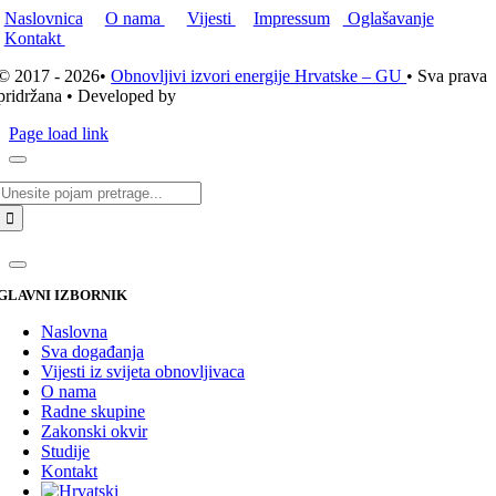
Naslovnica
O nama
Vijesti
Impressum
Oglašavanje
Kontakt
© 2017 - 2026•
Obnovljivi izvori energije Hrvatske – GU
• Sva prava
pridržana • Developed by
ICE STUDIO d.o.o.
Page load link
Traži...
GLAVNI IZBORNIK
Naslovna
Sva događanja
Vijesti iz svijeta obnovljivaca
O nama
Radne skupine
Zakonski okvir
Studije
Kontakt