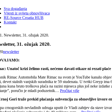
ggle
vigation
Sva događanja
Vijesti iz svijeta obnovljivaca
RE-Source Croatia HUB
Kontakt
Newsletter, 31. ožujak 2020.
sletter, 31. ožujak 2020.
20
newsletter
DVAJAMO:
ac: Unatoč krizi želimo rasti, nećemo davati otkaze ni rezati plaće
snik Rimac Automobila Mate Rimac na svom je YouTube kanalu objavio 
i, devet stalnih vanjskih suradnika te 59 studenata. U tvrtki Greyp ima
ijuna kuna bruto troškova plaća na razini mjeseca plus još neke izdatke
itanje”, poručio je mladi poduzetnik…
Pročitaj više
rnoj Gori traže prekid plaćanja subvencija za obnovljive izvore en
a crnogorskih nevladinih udruga uputit će Vladi zahtjev da stave izvan 