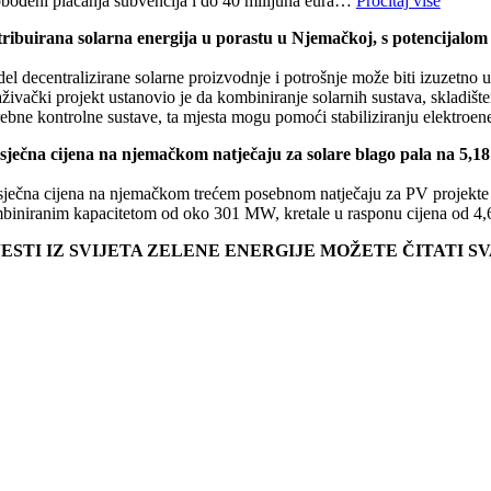
obođeni plaćanja subvencija i do 40 milijuna eura…
Pročitaj više
tribuirana solarna energija u porastu u Njemačkoj, s potencijalom
el decentralizirane solarne proizvodnje i potrošnje može biti izuzetno 
aživački projekt ustanovio je da kombiniranje solarnih sustava, skladiš
rebne kontrolne sustave, ta mjesta mogu pomoći stabiliziranju elektro
sječna cijena na njemačkom natječaju za solare blago pala na 5,18
sječna cijena na njemačkom trećem posebnom natječaju za PV projekte p
biniranim kapacitetom od oko 301 MW, kretale u rasponu cijena od 
JESTI IZ SVIJETA ZELENE ENERGIJE MOŽETE ČITATI 