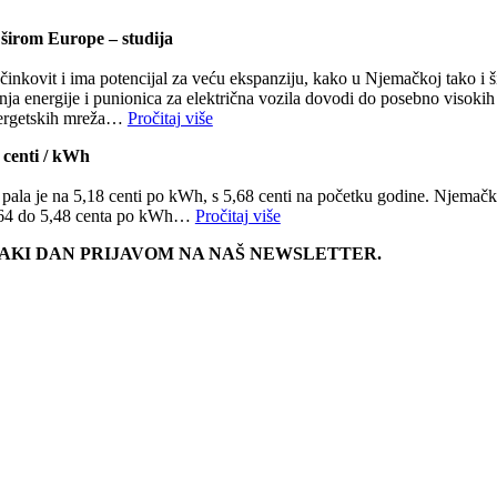
 širom Europe – studija
učinkovit i ima potencijal za veću ekspanziju, kako u Njemačkoj tako i
tenja energije i punionica za električna vozila dovodi do posebno visoki
energetskih mreža…
Pročitaj više
 centi / kWh
ala je na 5,18 centi po kWh, s 5,68 centi na početku godine. Njemačk
4,64 do 5,48 centa po kWh…
Pročitaj više
SVAKI DAN PRIJAVOM NA NAŠ NEWSLETTER.