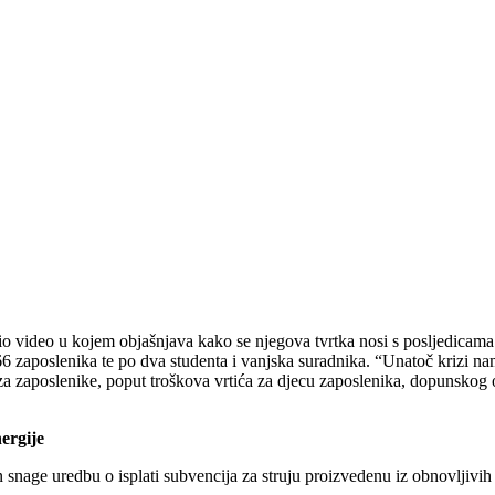
video u kojem objašnjava kako se njegova tvrtka nosi s posljedicama
 66 zaposlenika te po dva studenta i vanjska suradnika. “Unatoč krizi n
 za zaposlenike, poput troškova vrtića za djecu zaposlenika, dopunskog 
ergije
snage uredbu o isplati subvencija za struju proizvedenu iz obnovljivih 