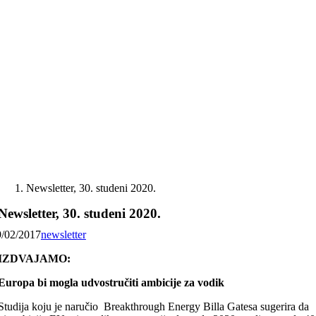
Skip
to
content
Newsletter, 30. studeni 2020.
Newsletter, 30. studeni 2020.
9/02/2017
newsletter
IZDVAJAMO:
Europa bi mogla udvostručiti ambicije za vodik
Studija koju je naručio Breakthrough Energy Billa Gatesa sugerira da