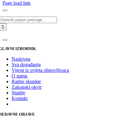
Page load link
Traži...
GLAVNI IZBORNIK
Naslovna
Sva događanja
Vijesti iz svijeta obnovljivaca
O nama
Radne skupine
Zakonski okvir
Studije
Kontakt
NEDAVNE OBJAVE