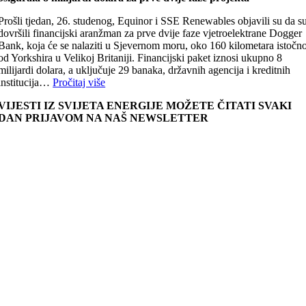
Prošli tjedan, 26. studenog, Equinor i SSE Renewables objavili su da s
dovršili financijski aranžman za prve dvije faze vjetroelektrane Dogger
Bank, koja će se nalaziti u Sjevernom moru, oko 160 kilometara istočn
od Yorkshira u Velikoj Britaniji. Financijski paket iznosi ukupno 8
milijardi dolara, a uključuje 29 banaka, državnih agencija i kreditnih
institucija…
Pročitaj više
VIJESTI IZ SVIJETA ENERGIJE MOŽETE ČITATI SVAKI
DAN PRIJAVOM NA NAŠ NEWSLETTER