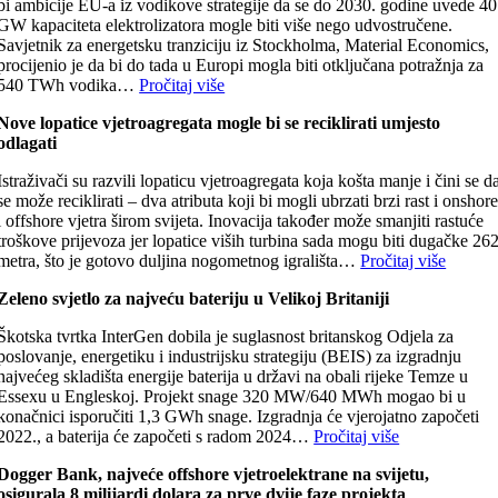
bi ambicije EU-a iz vodikove strategije da se do 2030. godine uvede 40
GW kapaciteta elektrolizatora mogle biti više nego udvostručene.
Savjetnik za energetsku tranziciju iz Stockholma, Material Economics,
procijenio je da bi do tada u Europi mogla biti otključana potražnja za
540 TWh vodika…
Pročitaj više
Nove lopatice vjetroagregata mogle bi se reciklirati umjesto
odlagati
Istraživači su razvili lopaticu vjetroagregata koja košta manje i čini se d
se može reciklirati – dva atributa koji bi mogli ubrzati brzi rast i onshor
i offshore vjetra širom svijeta. Inovacija također može smanjiti rastuće
troškove prijevoza jer lopatice viših turbina sada mogu biti dugačke 26
metra, što je gotovo duljina nogometnog igrališta…
Pročitaj više
Zeleno svjetlo za najveću bateriju u Velikoj Britaniji
Škotska tvrtka InterGen dobila je suglasnost britanskog Odjela za
poslovanje, energetiku i industrijsku strategiju (BEIS) za izgradnju
najvećeg skladišta energije baterija u državi na obali rijeke Temze u
Essexu u Engleskoj. Projekt snage 320 MW/640 MWh mogao bi u
konačnici isporučiti 1,3 GWh snage. Izgradnja će vjerojatno započeti
2022., a baterija će započeti s radom 2024…
Pročitaj više
Dogger Bank, najveće offshore vjetroelektrane na svijetu,
osigurala 8 milijardi dolara za prve dvije faze projekta