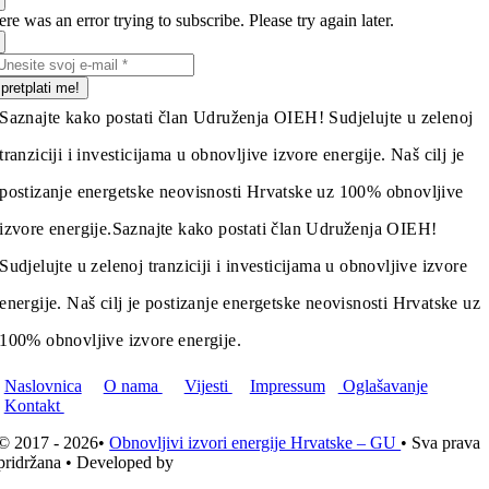
re was an error trying to subscribe. Please try again later.
pretplati me!
Saznajte kako postati član Udruženja OIEH! Sudjelujte u zelenoj
tranziciji i investicijama u obnovljive izvore energije. Naš cilj je
postizanje energetske neovisnosti Hrvatske uz 100% obnovljive
izvore energije.
Saznajte kako postati član Udruženja OIEH!
Sudjelujte u zelenoj tranziciji i investicijama u obnovljive izvore
energije. Naš cilj je postizanje energetske neovisnosti Hrvatske uz
100% obnovljive izvore energije.
Naslovnica
O nama
Vijesti
Impressum
Oglašavanje
Kontakt
© 2017 - 2026•
Obnovljivi izvori energije Hrvatske – GU
• Sva prava
pridržana • Developed by
ICE STUDIO d.o.o.