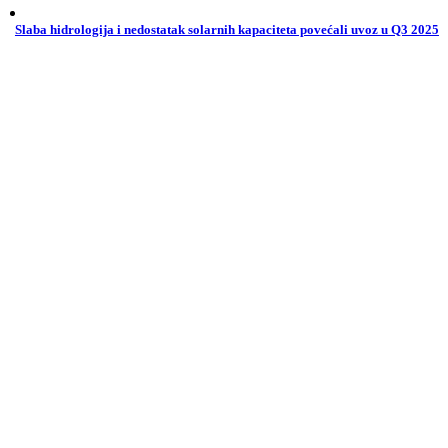
Slaba hidrologija i nedostatak solarnih kapaciteta povećali uvoz u Q3 2025