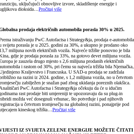
tranziciju, uključujući obnovljive izvore, skladištenje energije i
ugljikova dioksida…
Pročitaj više
Globalna prodaja električnih automobila porasla 30% u 2025.
Prema istraživanju PwC Autofactsa i Strategy&ja, prodaja e-automobil
u svijetu porasla je u 2025. godini za 30%, a ukupno je prodano oko
13,7 milijuna novih električnih vozila. Najveće tržište ponovno je bila
Kina, gdje je prodaja porasla za 33%, na gotovo devet milijuna vozila.
Europa je zauzela drugo mjesto s 2,6 milijuna prodanih električnih
automobila i rastom od 30%, pri čemu su najveća tržišta bila Njemačka,
Ujedinjeno Kraljevstvo i Francuska. U SAD-u prodaja se zadržala
približno na razini iz 2024. godine, s 1,2 milijuna vozila, no u četvrtom
tromjesečju zabilježen je snažan pad zbog ukidanja poreznih olakšica.
Analitičari PwC Autofactsa i Strategy&ja očekuju da će u idućim
godinama rast prodaje biti umjereniji te upozoravaju da su plug-in
hibridi možda već dosegnuli vrhunac, što potvrđuje i pad njihovih
registracija u četvrtom tromjesečju na globalnoj razini, ponajprije pod
utjecajem kineskog tržišta…
Pročitaj više
VIJESTI IZ SVIJETA ZELENE ENERGIJE MOŽETE ČITATI