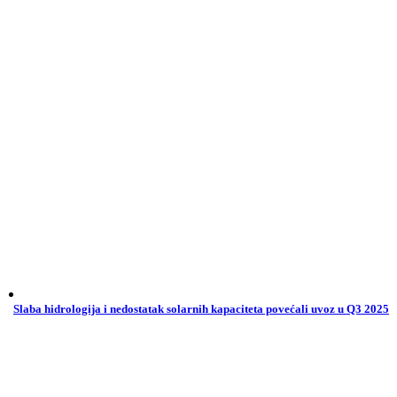
Slaba hidrologija i nedostatak solarnih kapaciteta povećali uvoz u Q3 2025