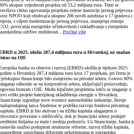
80% ukupne vrijednosti projekta od 53,2 milijuna eura. Time se
završava ciklus ugovaranja projekata zelene tranzicije javnog prijevoza
kroz NPOO koji obuhvaća ukupno 206 novih autobusa u 17 gradova i
mjesta, s ciljem modernizacije javnog prijevoza, smanjenja emisija
CO2, povećanja energetske učinkovitosti i usklađivanja s europskim
standardima održive mobilnosti…
Pročitaj više
EBRD u 2025. uložio 287,4 milijuna eura u Hrvatskoj, uz snažan
fokus na OIE
Europska banka za obnovu i razvoj (EBRD) uložila je tijekom 2025.
godine u Hrvatskoj 287,4 milijuna eura kroz 17 projekata, pri čemu je
cjelokupno financiranje bilo usmjereno na privatni sektor. Gotovo 80%
ulaganja odnosilo se na korporativni sektor, uključujući proizvodnju,
trgovinu hranom i OIE. Među ključnim projektima ističu se ulaganje u
prvi veliki projekt baterijskog skladištenja energije u Hrvatskoj,
financiranje izgradnje nove tvornice automobilske industrije, širenje
maloprodajnog lanca Studenac te podrška razvoju fondova privatnog
kapitala. EBRD je bio aktivan i na tržištu kapitala ulaganjem u
obveznice povezane s održivošću, dok je financijski sektor poduprt
kreditnim linijama za mala i srednja poduzeća. Uz financiranje, banka j
nastavila snažno podupirati strukturne reforme, razvoj tržišta kapitala,
unapređenje upravljanja državnim nekretninama te energetsku