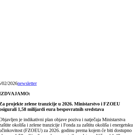
5/02/2026
newsletter
IZDVAJAMO:
Za projekte zelene tranzicije u 2026. Ministarstvo i FZOEU
osigurali 1,58 milijardi eura bespovratnih sredstava
Objavljen je indikativni plan objave poziva i natječaja Ministarstva
zaštite okoliša i zelene tranzicije i Fonda za zaštitu okoliša i energetsku
učinkovitost (FZOEU) za 2026. godinu prema kojem će biti dostupno