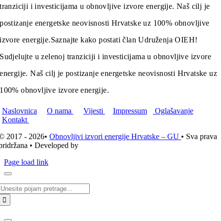
tranziciji i investicijama u obnovljive izvore energije. Naš cilj je
postizanje energetske neovisnosti Hrvatske uz 100% obnovljive
izvore energije.
Saznajte kako postati član Udruženja OIEH!
Sudjelujte u zelenoj tranziciji i investicijama u obnovljive izvore
energije. Naš cilj je postizanje energetske neovisnosti Hrvatske uz
100% obnovljive izvore energije.
Naslovnica
O nama
Vijesti
Impressum
Oglašavanje
Kontakt
© 2017 - 2026•
Obnovljivi izvori energije Hrvatske – GU
• Sva prava
pridržana • Developed by
ICE STUDIO d.o.o.
Page load link
Traži...