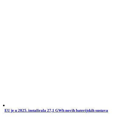
EU je u 2025. instalirala 27,1 GWh novih baterijskih sustava