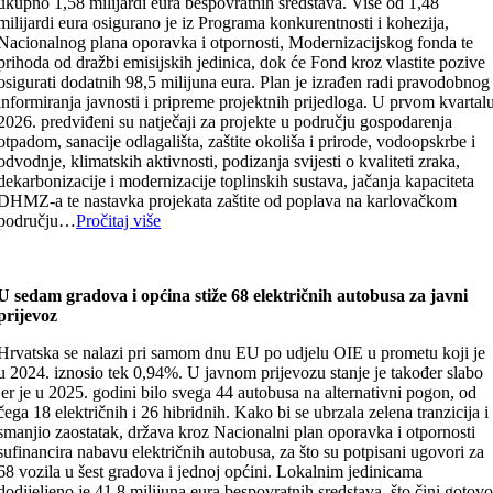
ukupno 1,58 milijardi eura bespovratnih sredstava. Više od 1,48
milijardi eura osigurano je iz Programa konkurentnosti i kohezija,
Nacionalnog plana oporavka i otpornosti, Modernizacijskog fonda te
prihoda od dražbi emisijskih jedinica, dok će Fond kroz vlastite pozive
osigurati dodatnih 98,5 milijuna eura. Plan je izrađen radi pravodobnog
informiranja javnosti i pripreme projektnih prijedloga. U prvom kvartal
2026. predviđeni su natječaji za projekte u području gospodarenja
otpadom, sanacije odlagališta, zaštite okoliša i prirode, vodoopskrbe i
odvodnje, klimatskih aktivnosti, podizanja svijesti o kvaliteti zraka,
dekarbonizacije i modernizacije toplinskih sustava, jačanja kapaciteta
DHMZ-a te nastavka projekata zaštite od poplava na karlovačkom
području…
Pročitaj više
U sedam gradova i općina stiže 68 električnih autobusa za javni
prijevoz
Hrvatska se nalazi pri samom dnu EU po udjelu OIE u prometu koji je
u 2024. iznosio tek 0,94%. U javnom prijevozu stanje je također slabo
jer je u 2025. godini bilo svega 44 autobusa na alternativni pogon, od
čega 18 električnih i 26 hibridnih. Kako bi se ubrzala zelena tranzicija i
smanjio zaostatak, država kroz Nacionalni plan oporavka i otpornosti
sufinancira nabavu električnih autobusa, za što su potpisani ugovori za
68 vozila u šest gradova i jednoj općini. Lokalnim jedinicama
dodijeljeno je 41,8 milijuna eura bespovratnih sredstava, što čini gotov