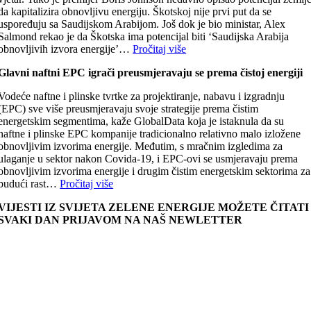
da kapitalizira obnovljivu energiju. Škotskoj nije prvi put da se
uspoređuju sa Saudijskom Arabijom. Još dok je bio ministar, Alex
Salmond rekao je da Škotska ima potencijal biti ‘Saudijska Arabija
obnovljivih izvora energije’…
Pročitaj više
Glavni naftni EPC igrači preusmjeravaju se prema čistoj energiji
Vodeće naftne i plinske tvrtke za projektiranje, nabavu i izgradnju
(EPC) sve više preusmjeravaju svoje strategije prema čistim
energetskim segmentima, kaže GlobalData koja je istaknula da su
naftne i plinske EPC kompanije tradicionalno relativno malo izložene
obnovljivim izvorima energije. Međutim, s mračnim izgledima za
ulaganje u sektor nakon Covida-19, i EPC-ovi se usmjeravaju prema
obnovljivim izvorima energije i drugim čistim energetskim sektorima za
budući rast…
Pročitaj više
VIJESTI IZ SVIJETA ZELENE ENERGIJE MOŽETE ČITATI
SVAKI DAN PRIJAVOM NA NAŠ NEWLETTER