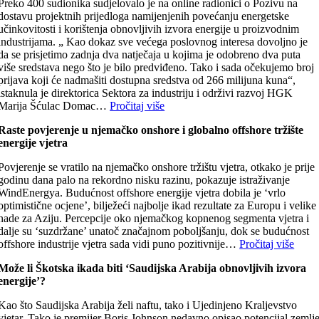
Preko 400 sudionika sudjelovalo je na online radionici o Pozivu na
dostavu projektnih prijedloga namijenjenih povećanju energetske
učinkovitosti i korištenja obnovljivih izvora energije u proizvodnim
industrijama. „ Kao dokaz sve većega poslovnog interesa dovoljno je
da se prisjetimo zadnja dva natječaja u kojima je odobreno dva puta
više sredstava nego što je bilo predviđeno. Tako i sada očekujemo broj
prijava koji će nadmašiti dostupna sredstva od 266 milijuna kuna“,
istaknula je direktorica Sektora za industriju i održivi razvoj HGK
Marija Šćulac Domac…
Pročitaj više
Raste povjerenje u njemačko onshore i globalno offshore tržište
energije vjetra
Povjerenje se vratilo na njemačko onshore tržištu vjetra, otkako je prije
godinu dana palo na rekordno nisku razinu, pokazuje istraživanje
WindEnergya. Budućnost offshore energije vjetra dobila je ‘vrlo
optimistične ocjene’, bilježeći najbolje ikad rezultate za Europu i velike
nade za Aziju. Percepcije oko njemačkog kopnenog segmenta vjetra i
dalje su ‘suzdržane’ unatoč značajnom poboljšanju, dok se budućnost
offshore industrije vjetra sada vidi puno pozitivnije…
Pročitaj više
Može li Škotska ikada biti ‘Saudijska Arabija obnovljivih izvora
energije’?
Kao što Saudijska Arabija želi naftu, tako i Ujedinjeno Kraljevstvo
vjetar. Tako je premijer Boris Johnson nedavno opisao potencijal zemlj