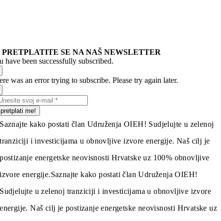
PRETPLATITE SE NA NAŠ NEWSLETTER
u have been successfully subscribed.
re was an error trying to subscribe. Please try again later.
pretplati me!
Saznajte kako postati član Udruženja OIEH! Sudjelujte u zelenoj
tranziciji i investicijama u obnovljive izvore energije. Naš cilj je
postizanje energetske neovisnosti Hrvatske uz 100% obnovljive
izvore energije.
Saznajte kako postati član Udruženja OIEH!
Sudjelujte u zelenoj tranziciji i investicijama u obnovljive izvore
energije. Naš cilj je postizanje energetske neovisnosti Hrvatske uz