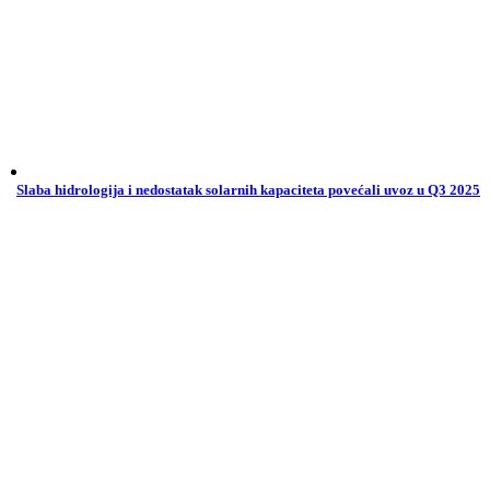
Slaba hidrologija i nedostatak solarnih kapaciteta povećali uvoz u Q3 2025