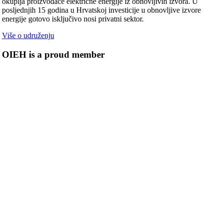
okuplja proizvođače električne energije iz obnovljivih izvora. U
posljednjih 15 godina u Hrvatskoj investicije u obnovljive izvore
energije gotovo isključivo nosi privatni sektor.
Više o udruženju
OIEH is a proud member