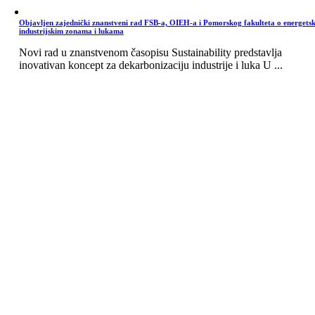
Objavljen zajednički znanstveni rad FSB-a, OIEH-a i Pomorskog fakulteta o energets
industrijskim zonama i lukama
Novi rad u znanstvenom časopisu Sustainability predstavlja
inovativan koncept za dekarbonizaciju industrije i luka U ...