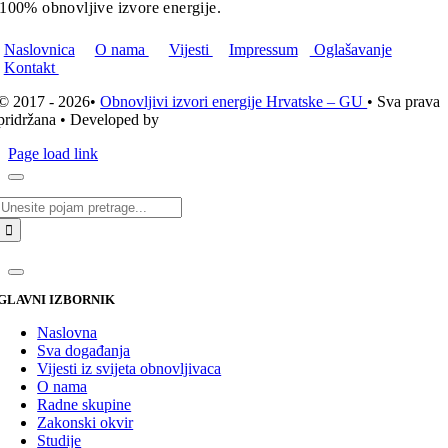
100% obnovljive izvore energije.
Naslovnica
O nama
Vijesti
Impressum
Oglašavanje
Kontakt
© 2017 - 2026•
Obnovljivi izvori energije Hrvatske – GU
• Sva prava
pridržana • Developed by
ICE STUDIO d.o.o.
Page load link
Traži...
GLAVNI IZBORNIK
Naslovna
Sva događanja
Vijesti iz svijeta obnovljivaca
O nama
Radne skupine
Zakonski okvir
Studije