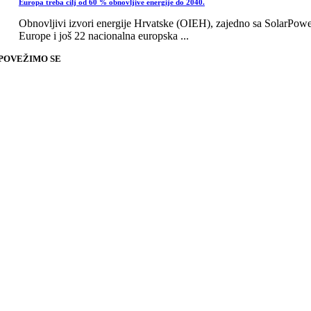
Europa treba cilj od 60 % obnovljive energije do 2040.
Obnovljivi izvori energije Hrvatske (OIEH), zajedno sa SolarPow
Europe i još 22 nacionalna europska ...
POVEŽIMO SE
Go
to
Top