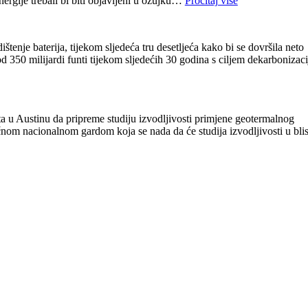
ergije trebali bi biti objavljeni u ožujku…
Pročitaj više
tenje baterija, tijekom sljedeća tru desetljeća kako bi se dovršila neto
 od 350 milijardi funti tijekom sljedećih 30 godina s ciljem dekarbonizaci
u Austinu da pripreme studiju izvodljivosti primjene geotermalnog
ačnom nacionalnom gardom koja se nada da će studija izvodljivosti u bli