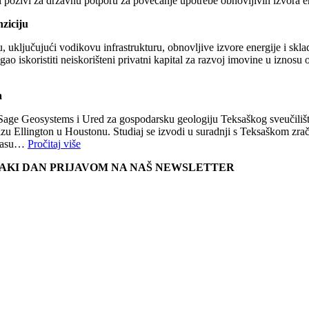
 pozivi za državnu potporu za povećanje upotrebe obnovljivih izvora en
nziciju
uključujući vodikovu infrastrukturu, obnovljive izvore energije i skladiš
ogao iskoristiti neiskorišteni privatni kapital za razvoj imovine u iznosu
a
ge Geosystems i Ured za gospodarsku geologiju Teksaškog sveučilišta 
 bazu Ellington u Houstonu. Studiaj se izvodi u suradnji s Teksaškom zr
eksasu…
Pročitaj više
SVAKI DAN PRIJAVOM NA NAŠ NEWSLETTER