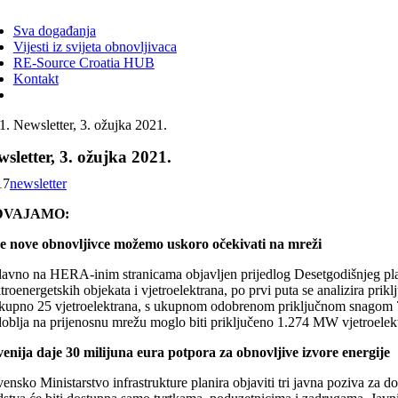
ggle
vigation
Sva događanja
Vijesti iz svijeta obnovljivaca
RE-Source Croatia HUB
Kontakt
Newsletter, 3. ožujka 2021.
sletter, 3. ožujka 2021.
17
newsletter
DVAJAMO:
e nove obnovljivce možemo uskoro očekivati na mreži
avno na HERA-inim stranicama objavljen prijedlog Desetgodišnjeg plan
troenergetskih objekata i vjetroelektrana, po prvi puta se analizira pri
ukupno 25 vjetroelektrana, s ukupnom odobrenom priključnom snagom 7
doblja na prijenosnu mrežu moglo biti priključeno 1.274 MW vjetroel
venija daje 30 milijuna eura potpora za obnovljive izvore energije
ensko Ministarstvo infrastrukture planira objaviti tri javna poziva za do