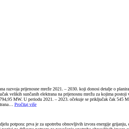
a razvoja prijenosne mreže 2021. – 2030. koji donosi detalje o plan
ključak velikih sunčanih elektrana na prijenosnu mrežu za kojima postoji 
94,95 MW. U periodu 2021. – 2023. očekuje se priključak čak 545 MW v
ektrana…
Pročitaj više
djelu potpora: prva je za upotrebu obnovljivih izvora energije grijanju,