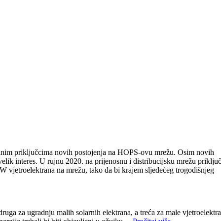
iranim priključcima novih postojenja na HOPS-ovu mrežu. Osim novih
velik interes. U rujnu 2020. na prijenosnu i distribucijsku mrežu priklju
jetroelektrana na mrežu, tako da bi krajem sljedećeg trogodišnjeg
 druga za ugradnju malih solarnih elektrana, a treća za male vjetroelektr