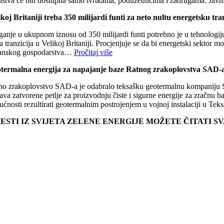
dstva će biti dostupna samo tvrtkama, poduzetnicima i zadrugama. Javni
ikoj Britaniji treba 350 milijardi funti za neto nultu energetsku tra
anje u ukupnom iznosu od 350 milijardi funti potrebno je u tehnologiju, 
a tranzicija u Velikoj Britaniji. Procjenjuje se da bi energetski sektor m
tanskog gospodarstva…
Pročitaj više
termalna energija za napajanje baze Ratnog zrakoplovstva SAD-
no zrakoplovstvo SAD-a je odabralo teksašku geotermalnu kompaniju Sa
tava zatvorene petlje za proizvodnju čiste i sigurne energije za zračnu
ućnosti rezultirati geotermalnim postrojenjem u vojnoj instalaciji u T
JESTI IZ SVIJETA ZELENE ENERGIJE MOŽETE ČITATI 