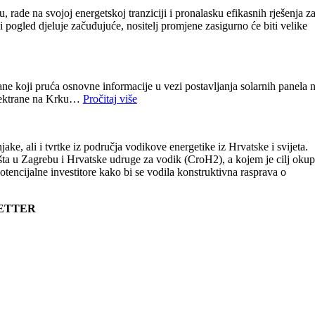
rade na svojoj energetskoj tranziciji i pronalasku efikasnih rješenja z
 pogled djeluje začuđujuće, nositelj promjene zasigurno će biti velike
ane koji pruća osnovne informacije u vezi postavljanja solarnih panela 
 elektrane na Krku…
Pročitaj više
ke, ali i tvrtke iz područja vodikove energetike iz Hrvatske i svijeta.
išta u Zagrebu i Hrvatske udruge za vodik (CroH2), a kojem je cilj okupi
potencijalne investitore kako bi se vodila konstruktivna rasprava o
LETTER