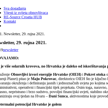
ggle
vigation
Sva događanja
Vijesti iz svijeta obnovljivaca
RE-Source Croatia HUB
Kontakt
Newsletter, 29. rujna 2021.
sletter, 29. rujna 2021.
19
newsletter
DVAJAMO:
 je više solarnih krovova, no Hrvatska je daleko od iskorištavanja
uženje
Obnovljivi izvori energije Hrvatske (OIEH)
i
Pokret otoka
o
arnji Planet) pitao je
Maju Pokrovac
, direktoricu OIEH što je ključno
tvaranju okruženja i definiranju jasnih i jednoznačnih uvjeta po kojima
nistrativni, operativni i financijski tijek projekata. Osim toga, naravno,
asno, nepristrano i brzo sudstvo, povoljni financijski uvjeti, stabilno o
aniziraju ovaj tjedan na Hvaru –
Dani Sunca
, aktivnostima koje prov
termalni potencijal Hrvatske je golem