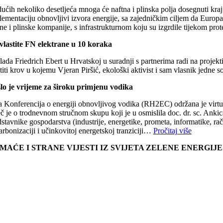
ućih nekoliko desetljeća mnoga će naftna i plinska polja dosegnuti kraj
lementaciju obnovljivi izvora energije, sa zajedničkim ciljem da Europa
ne i plinske kompanije, s infrastrukturnom koju su izgrdile tijekom pro
vlastite FN elektrane u 10 koraka
ada Friedrich Ebert u Hrvatskoj u suradnji s partnerima radi na projekt
titi krov u kojemu Vjeran Piršić, ekološki aktivist i sam vlasnik jedne
lo je vrijeme za široku primjenu vodika
 Konferencija o energiji obnovljivog vodika (RH2EC) održana je virtualno
č je o trodnevnom stručnom skupu koji je u osmislila doc. dr. sc. Ankic
stavnike gospodarstva (industrije, energetike, prometa, informatike, raču
rbonizaciji i učinkovitoj energetskoj tranziciji…
Pročitaj više
MAĆE I STRANE VIJESTI IZ SVIJETA ZELENE ENERGIJ