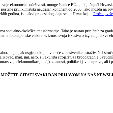
 svoje ekonomske održivosti, mnoge članice EU-a, uključujući Hrvatsku, 
 postane prvi klimatski neutralan kontinent do 2050. iako možda na prvi
teklih godina, isti takvi procesi događaju se i u Hrvatskoj…
Pročitaj više
ima socijalno-ekološke transformacije. Tako je nastao priručnih za građ
 solarne fotonaponske elektrane, iznosi svoja iskustva o izgradnji takve
, ali je ipak uspjela okupiti vodeće znanstvenike, istraživače i stručnja
a Kovač, mag. ing. aero. s Fakulteta strojarstva i brodogradnje Sveučil
narstva, telekomunikacija itd,), znanosti, politike i javne uprave, ali i 
E MOŽETE ČITATI SVAKI DAN PRIJAVOM NA NAŠ NEWS