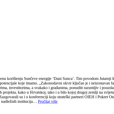
enu korištenju Sunčeve energije ‘Dani Sunca‘. Tim povodom Jutarnji li
 potencijale koje imamo. „Zakonodavni okvir ključan je i neizostavan fa
rima, investitorima, a svakako i građanima, ponuditi razumljiv i pouzda
ih projekta, kako u Hrvatskoj, tako i u bilo kojoj drugoj zemlji na svijetu
. Razgovarali su i o konferenciji koju strateški partneri OIEH i Pokret O
 nadležnih institucija…
Pročitaj više