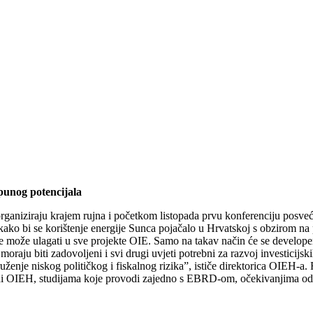
 punog potencijala
rganiziraju krajem rujna i početkom listopada prvu konferenciju posveć
 kako bi se korištenje energije Sunca pojačalo u Hrvatskoj s obzirom na
 se može ulagati u sve projekte OIE. Samo na takav način će se develope
 moraju biti zadovoljeni i svi drugi uvjeti potrebni za razvoj investicijsk
kruženje niskog političkog i fiskalnog rizika”, ističe direktorica OIEH-a
odi OIEH, studijama koje provodi zajedno s EBRD-om, očekivanjima od