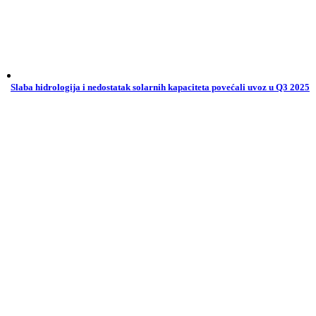
Slaba hidrologija i nedostatak solarnih kapaciteta povećali uvoz u Q3 2025