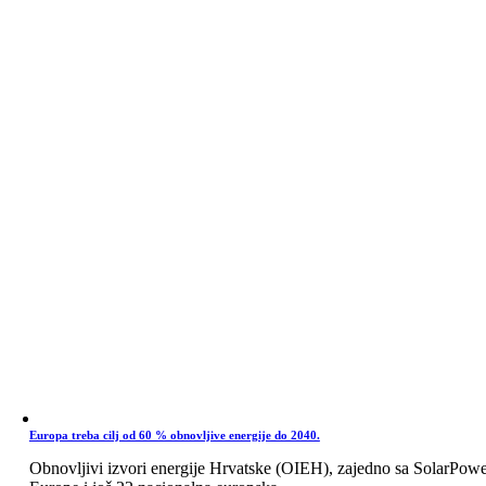
Europa treba cilj od 60 % obnovljive energije do 2040.
Obnovljivi izvori energije Hrvatske (OIEH), zajedno sa SolarPow