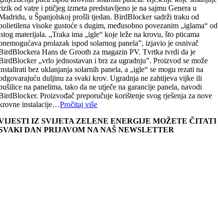
rizik od vatre i ptičjeg izmeta predstavljeno je na sajmu Genera u
Madridu, u Španjolskoj prošli tjedan. BirdBlocker sadrži traku od
polietilena visoke gustoće s dugim, međusobno povezanim „iglama“ od
istog materijala. „Traka ima „igle“ koje leže na krovu, što pticama
onemogućava prolazak ispod solarnog panela”, izjavio je osnivač
BirdBlockera Hans de Grooth za magazin PV. Tvrtka tvrdi da je
BirdBlocker „vrlo jednostavan i brz za ugradnju”. Proizvod se može
instalirati bez uklanjanja solarnih panela, a „igle“ se mogu rezati na
odgovarajuću duljinu za svaki krov. Ugradnja ne zahtijeva vijke ili
bušilice na panelima, tako da ne utječe na garancije panela, navodi
BirdBlocker. Proizvođač preporučuje korištenje svog rješenja za nove
krovne instalacije…
Pročitaj više
VIJESTI IZ SVIJETA ZELENE ENERGIJE MOŽETE ČITATI
SVAKI DAN PRIJAVOM NA NAŠ NEWSLETTER