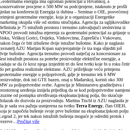
Geotermalna energija ima ogroman potencijal u Hrvatskoj, a
konzervativne procjene o 500 MW su podcijenjene, istaknuto je prošli
tjedan na konferenciji Energija iz dubina – Seminar o OIE, posvećenoj
primjeni geotermalne energije, koja je u organizaciji Energetike
marketing okupila više od stotinu stručnjaka. Agencija za ugljikovodike
definirala je 75 istražnih prostora i trenutno zahvaljujući sredstvima iz
NPOO provodi istražna mjerenja za geotermalni potencijal za grijanje u
Sisku, Velikoj Gorici, Osijeku, Vinkovcima, Zaprešiću i Vukovaru,
nakon čega će biti izbušene dvije istražne bušotine. Kako je naglasio
ravnatelj AZU Marijan Krpan najvjerojatnije će iza toga slijediti još
dvije bušotine. Agencija trenutno provodi natječaj za koncesionare za
šest istražnih prostora za potrebe proizvodnje električne energije, a
nadaju se da će kroz njega iznjedriti tri do šest tvrtki koje bi u roku četir
do pet godina realizirale elektrane. AZU priželjkuje veću primjenu
geotermalne energije u poljoprivredi, gdje je trenutno tek 6 MW
proizvodnje, dok isti GTE bazen, onaj u Mađarskoj, koristi oko 300
MW za poljoprivredne svrhe. Agencija je Ministarstvu graditeljstva i
prostornog uređenja iznijela prijedlog da se kod poljoprivredne namjen
izuzme od postupka utvrđivanja eksploatacijskog polja, što skraćuje
dolazak do dozvola za proizvodnju. Martina Tischl iz AZU naglasila je
da je sada sva pažnja usmjerena na tvrtku
Terra Energy
, član OIEH,
koja je započela bušenje svoje prve bušotine na eksploatacijskom polju
Legrad 2, jer tek nakon istražnih bušenja moguće je odrediti protok i
rezerve…
Pročitaj više