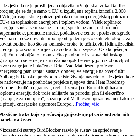
U izvješću koje je prošli tjedan objavila inženjerska tvrtka Danfoss
procjenjuje se da je samo u EU-u izgubljena toplina iznosila 2.860
TWh godišnje, što je gotovo jednako ukupnoj energetskoj potražnji
EU-a za toplinskom energijom i toplom vodom. Višak toplinske
energije ispušta se u zrak iz širokog spektra izvora, uključujući
supermarkete, prometne mreže, podatkovne centre i poslovne zgrade.
Većina se može uhvatiti i upotrijebiti putem postojećih tehnologija za
povrat topline, kao što su toplinske crpke, te učinkovitiji klimatizacijski
uređaji i proizvodni strojevi, navode autori izvješća. Ostala rješenja
uključuju poboljšano urbanističko planiranje i sustave daljinskog
grijanja koji se temelje na mrežama opskrbe energijom iz obnovljivih
izvora za grijanje i hlađenje. Brian Vad Mathiesen, profesor
energetskog planiranja i sustava obnovljive energije na Sveučilištu
Aalborg iz Danske, predvodio je istraživanje navedeno u izvješću koje
se nadovezuje na prethodne projekte njegova tima Heat Roadmap
Europe. „Količina gradova, regija i zemalja u Europi koji bacaju
toplotnu energiju dok troše milijarde na prirodni plin ili električno
grijanje je zapanjujuća”, kazao je val Mathiesen upozoravajući kako je
u pitanju energetska sigurnost Europe…
Pročitaj više
Plastične trake koje sprečavaju gniježđenje ptica ispod solarnih
panela na krovu
Nizozemski startup BirdBlocker razvio je sustav za sprječavanje
gniježđenja ptica ispod krovnih solarnih panela. Rješenje koje smanjuje