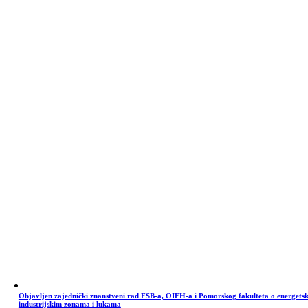
Objavljen zajednički znanstveni rad FSB-a, OIEH-a i Pomorskog fakulteta o energets
industrijskim zonama i lukama