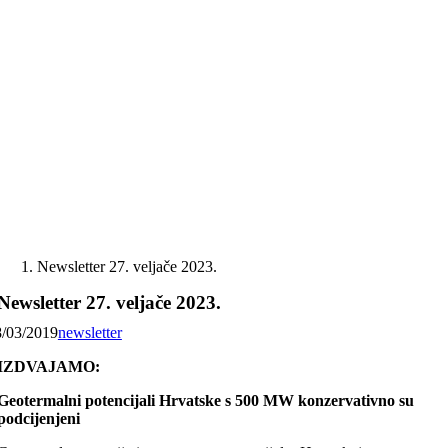
Skip
to
content
Newsletter 27. veljače 2023.
Newsletter 27. veljače 2023.
8/03/2019
newsletter
IZDVAJAMO:
Geotermalni potencijali Hrvatske s 500 MW konzervativno su
podcijenjeni