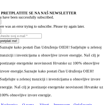
PRETPLATITE SE NA NAŠ NEWSLETTER
u have been successfully subscribed.
re was an error trying to subscribe. Please try again later.
pretplati me!
Saznajte kako postati član Udruženja OIEH! Sudjelujte u zelenoj
tranziciji i investicijama u obnovljive izvore energije. Naš cilj je
postizanje energetske neovisnosti Hrvatske uz 100% obnovljive
izvore energije.
Saznajte kako postati član Udruženja OIEH!
Sudjelujte u zelenoj tranziciji i investicijama u obnovljive izvore
energije. Naš cilj je postizanje energetske neovisnosti Hrvatske uz
100% obnovljive izvore energije.
Naslovnica
O nama
Vijesti
Impressum
Oglašavanje