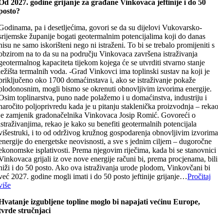
Od 2027. godine grijanje za građane Vinkovaca jeftinije i do 50
posto?
Godinama, pa i desetljećima, govori se da su dijelovi Vukovarsko-
srijemske županije bogati geotermalnim potencijalima koji do danas
nisu ne samo iskorišteni nego ni istraženi. To bi se trebalo promijeniti s
obzirom na to da su na području Vinkovaca završena istraživanja
geotermalnog kapaciteta tijekom kojega će se utvrditi stvarno stanje
ležišta termalnih voda. -Grad Vinkovci ima toplinski sustav na koji je
priključeno oko 1700 domaćinstava i, ako se istraživanje pokaže
plodonosnim, mogli bismo se okrenuti obnovljivim izvorima energije.
Osim toplinarstva, puno nade polažemo i u domaćinstva, industriju i
naročito poljoprivredu kada je u pitanju staklenička proizvodnja – reka
je zamjenik gradonačelnika Vinkovaca Josip Romić. Govoreći o
istraživanjima, rekao je kako su benefiti geotermalnih potencijala
višestruki, i to od održivog kružnog gospodarenja obnovljivim izvorim
energije do energetske neovisnosti, a sve s jednim ciljem – dugoročne
ekonomske isplativosti. Prema njegovim riječima, kada bi se stanovnici
Vinkovaca grijali iz ove nove energije računi bi, prema procjenama, bili
niži i do 50 posto. Ako ova istraživanja urode plodom, Vinkovčani bi
već 2027. godine mogli imati i do 50 posto jeftinije grijanje…
Pročitaj
više
Hvatanje izgubljene topline moglo bi napajati većinu Europe,
tvrde stručnjaci