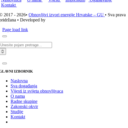
Kontakt
© 2017 - 2026•
Obnovljivi izvori energije Hrvatske – GU
• Sva prava
pridržana • Developed by
ICE STUDIO d.o.o.
Page load link
Traži...
GLAVNI IZBORNIK
Naslovna
Sva događanja
Vijesti iz svijeta obnovljivaca
O nama
Radne skupine
Zakonski okvir
Studije
Kontakt