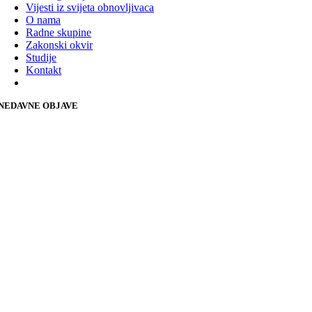
Vijesti iz svijeta obnovljivaca
O nama
Radne skupine
Zakonski okvir
Studije
Kontakt
NEDAVNE OBJAVE