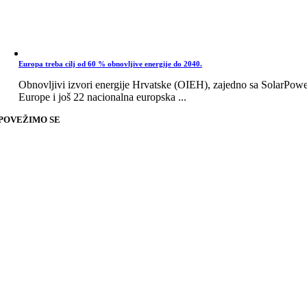
Europa treba cilj od 60 % obnovljive energije do 2040.
Obnovljivi izvori energije Hrvatske (OIEH), zajedno sa SolarPow
Europe i još 22 nacionalna europska ...
POVEŽIMO SE
Go
to
Top