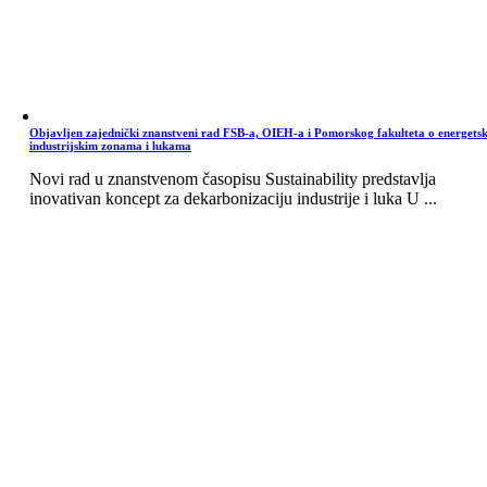
Objavljen zajednički znanstveni rad FSB-a, OIEH-a i Pomorskog fakulteta o energets
industrijskim zonama i lukama
Novi rad u znanstvenom časopisu Sustainability predstavlja
inovativan koncept za dekarbonizaciju industrije i luka U ...