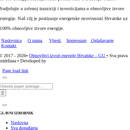
Sudjelujte u zelenoj tranziciji i investicijama u obnovljive izvore
energije. Naš cilj je postizanje energetske neovisnosti Hrvatske uz
100% obnovljive izvore energije.
Naslovnica
O nama
Vijesti
Impressum
Oglašavanje
Kontakt
© 2017 - 2026•
Obnovljivi izvori energije Hrvatske – GU
• Sva prava
pridržana • Developed by
ICE STUDIO d.o.o.
Page load link
Traži...
GLAVNI IZBORNIK
Naslovna
Sva događanja