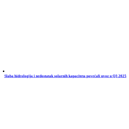
Slaba hidrologija i nedostatak solarnih kapaciteta povećali uvoz u Q3 2025