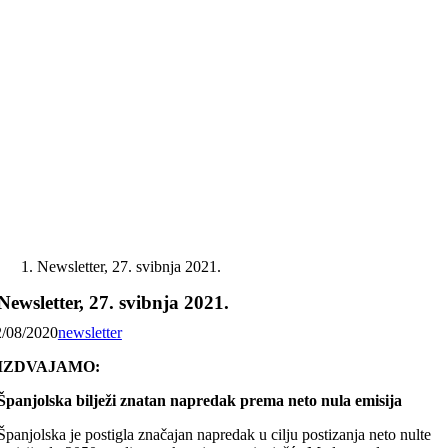
Skip
to
content
Newsletter, 27. svibnja 2021.
Newsletter, 27. svibnja 2021.
2/08/2020
newsletter
IZDVAJAMO:
Španjolska bilježi znatan napredak prema neto nula emisija
Španjolska je postigla značajan napredak u cilju postizanja neto nulte