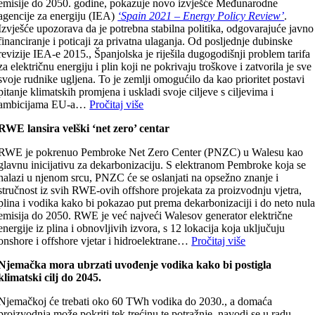
emisije do 2050. godine, pokazuje novo izvješće Međunarodne
agencije za energiju (IEA)
‘
Spain 2021 – Energy Policy Review’
.
Izvješće upozorava da je potrebna stabilna politika, odgovarajuće javno
financiranje i poticaji za privatna ulaganja. Od posljednje dubinske
revizije IEA-e 2015., Španjolska je riješila dugogodišnji problem tarifa
za električnu energiju i plin koji ne pokrivaju troškove i zatvorila je sve
svoje rudnike ugljena. To je zemlji omogućilo da kao prioritet postavi
pitanje klimatskih promjena i uskladi svoje ciljeve s ciljevima i
ambicijama EU-a…
Pročitaj više
RWE lansira velški ‘net zero’ centar
RWE je pokrenuo Pembroke Net Zero Center (PNZC) u Walesu kao
glavnu inicijativu za dekarbonizaciju. S elektranom Pembroke koja se
nalazi u njenom srcu, PNZC će se oslanjati na opsežno znanje i
stručnost iz svih RWE-ovih offshore projekata za proizvodnju vjetra,
plina i vodika kako bi pokazao put prema dekarbonizaciji i do neto nul
emisija do 2050. RWE je već najveći Walesov generator električne
energije iz plina i obnovljivih izvora, s 12 lokacija koja uključuju
onshore i offshore vjetar i hidroelektrane…
Pročitaj više
Njemačka mora ubrzati uvođenje vodika kako bi postigla
klimatski cilj do 2045.
Njemačkoj će trebati oko 60 TWh vodika do 2030., a domaća
proizvodnja može pokriti tek trećinu te potražnje, navodi se u radu