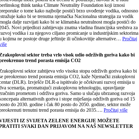
berlinskog think tanka Climate Neutrality Foundation koji iznosi
preporuke o tome kako najbolje postići brzo uvođenje vodika, odnosno
istražuje kako bi se trenutna njemačka Nacionalna strategija za vodik
mogla dalje razvijati kako bi se klimatska neutralnost mogla postići do
2045. Novi prijedlozi zahtijevaju znatna vladina financijska sredstva za
razvoj vodika i za njegovo ciljano promicanje u industrijskim sektorima
u kojima ne postoje druge jeftinije ili učinkovitije alternative…
Pročitaj
više
Zrakoplovni sektor treba vrlo visok udio održivih goriva kako bi
preokrenuo trend porasta emisija CO2
Zrakoplovni sektor zahtijeva vrlo visoku stopu održivih goriva kako bi
se preokrenuo trend porasta emisija CO2, kaže Njemački zrakoplovni
centar (DLR). Izvješće DLR-a ispitivalo je očekivani razvoj emisija u
dva scenarija, promatrajući zrakoplovnu tehnologiju, upravljanje
zračnim prometom i održiva goriva. Samo u slučaju ubrzanog razvoja
koncepata alternativnih goriva i stope miješanja održivih goriva od 15
posto do 2030. godine i čak 80 posto do 2050. godine, sektor može
preokrenuti trenutni trend porasta emisija do 2035….
Pročitaj više
VIJESTI IZ SVIJETA ZELENE ENERGIJE MOŽETE
PRATITI SVAKI DAN PRIJAVOM NA NAŠ NEWSLETTER