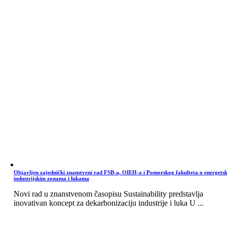
Objavljen zajednički znanstveni rad FSB-a, OIEH-a i Pomorskog fakulteta o energets
industrijskim zonama i lukama
Novi rad u znanstvenom časopisu Sustainability predstavlja
inovativan koncept za dekarbonizaciju industrije i luka U ...