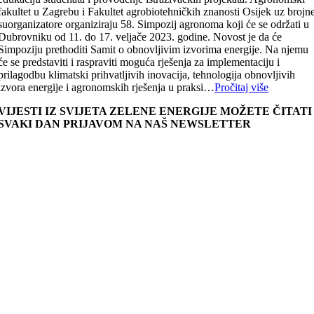
fakultet u Zagrebu i Fakultet agrobiotehničkih znanosti Osijek uz brojn
suorganizatore organiziraju 58. Simpozij agronoma koji će se održati u
Dubrovniku od 11. do 17. veljače 2023. godine. Novost je da će
Simpoziju prethoditi Samit o obnovljivim izvorima energije. Na njemu
će se predstaviti i raspraviti moguća rješenja za implementaciju i
prilagodbu klimatski prihvatljivih inovacija, tehnologija obnovljivih
izvora energije i agronomskih rješenja u praksi…
Pročitaj više
VIJESTI IZ SVIJETA ZELENE ENERGIJE MOŽETE ČITATI
SVAKI DAN PRIJAVOM NA NAŠ NEWSLETTER