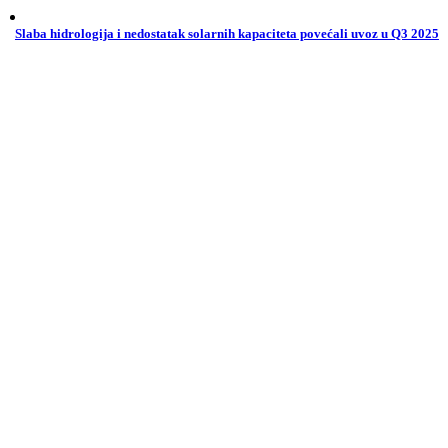
Slaba hidrologija i nedostatak solarnih kapaciteta povećali uvoz u Q3 2025