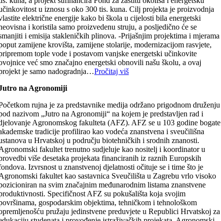
tis. kuna, a projekt sufinancira Fond za zaštitu okoliša i energetsku
učinkovitost u iznosu s oko 300 tis. kuna. Cilj projekta je proizvodnja
vlastite električne energije kako bi škola u cijelosti bila energetski
neovisna i koristila samo proizvedenu struju, a posljedično će se
smanjiti i emisija stakleničkih plinova. -Prijašnjim projektima i mjerama
poput zamijene krovišta, zamijene stolarije, modernizacijom rasvjete,
pripremom tople vode i postavom vanjske energetski učinkovite
ovojnice već smo značajno energetski obnovili našu školu, a ovaj
projekt je samo nadogradnja…
Pročitaj viš
Jutro na Agronomiji
Početkom rujna je za predstavnike medija održano prigodnom druženju
pod nazivom „Jutro na Agronomiji“ na kojem je predstavljen rad i
djelovanje Agronomskog fakulteta (AFZ). AFZ se u 103 godine bogate
akademske tradicije profilirao kao vodeća znanstvena i sveučilišna
ustanova u Hrvatskoj u području biotehničkih i srodnih znanosti.
Agronomski fakultet trenutno sudjeluje kao nositelj i koordinator u
provedbi više desetaka projekata financiranih iz raznih Europskih
fondova. Izvrsnost u znanstvenoj djelatnosti očituje se i time što je
Agronomski fakultet kao sastavnica Sveučilišta u Zagrebu vrlo visoko
pozicioniran na svim značajnim međunarodnim listama znanstvene
produktivnosti. Specifičnost AFZ su pokušališta koja svojim
površinama, gospodarskim objektima, tehničkom i tehnološkom
opremljenošću pružaju jedinstvene preduvjete u Republici Hrvatskoj za
edukaciju studenata i provođenje istraživačkih projekata. Agronomski