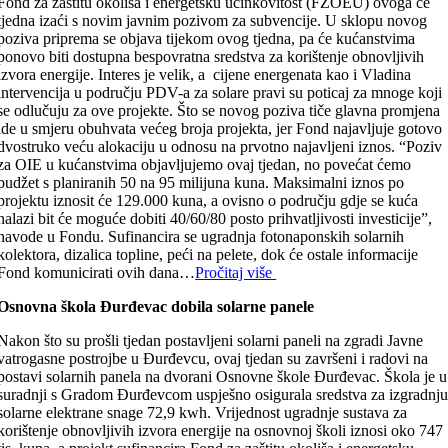
Fond za zaštitu okoliša i energetsku učinkovitost (FZOEU) ovoga će
tjedna izaći s novim javnim pozivom za subvencije. U sklopu novog
poziva priprema se objava tijekom ovog tjedna, pa će kućanstvima
ponovo biti dostupna bespovratna sredstva za korištenje obnovljivih
izvora energije. Interes je velik, a cijene energenata kao i Vladina
intervencija u području PDV-a za solare pravi su poticaj za mnoge koji
se odlučuju za ove projekte. Što se novog poziva tiče glavna promjena
ide u smjeru obuhvata većeg broja projekta, jer Fond najavljuje gotovo
dvostruko veću alokaciju u odnosu na prvotno najavljeni iznos. “Poziv
za OIE u kućanstvima objavljujemo ovaj tjedan, no povećat ćemo
budžet s planiranih 50 na 95 milijuna kuna. Maksimalni iznos po
projektu iznosit će 129.000 kuna, a ovisno o području gdje se kuća
nalazi bit će moguće dobiti 40/60/80 posto prihvatljivosti investicije”,
navode u Fondu. Sufinancira se ugradnja fotonaponskih solarnih
kolektora, dizalica topline, peći na pelete, dok će ostale informacije
Fond komunicirati ovih dana…
Pročitaj više
Osnovna škola Đurđevac dobila solarne panele
Nakon što su prošli tjedan postavljeni solarni paneli na zgradi Javne
vatrogasne postrojbe u Đurđevcu, ovaj tjedan su završeni i radovi na
postavi solarnih panela na dvorani Osnovne škole Đurđevac. Škola je u
suradnji s Gradom Đurđevcom uspješno osigurala sredstva za izgradnj
solarne elektrane snage 72,9 kwh. Vrijednost ugradnje sustava za
korištenje obnovljivih izvora energije na osnovnoj školi iznosi oko 747