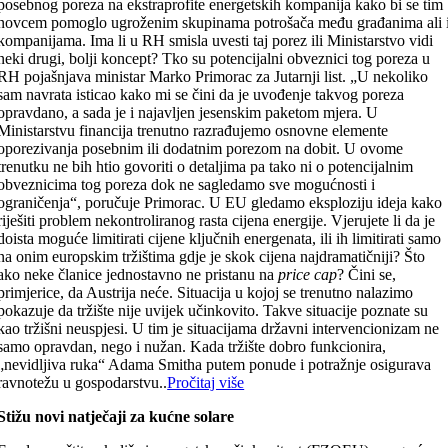
posebnog poreza na ekstraprofite energetskih kompanija kako bi se tim
novcem pomoglo ugroženim skupinama potrošača među građanima ali 
kompanijama. Ima li u RH smisla uvesti taj porez ili Ministarstvo vidi
neki drugi, bolji koncept? Tko su potencijalni obveznici tog poreza u
RH pojašnjava ministar Marko Primorac za Jutarnji list. „U nekoliko
sam navrata isticao kako mi se čini da je uvođenje takvog poreza
opravdano, a sada je i najavljen jesenskim paketom mjera. U
Ministarstvu financija trenutno razrađujemo osnovne elemente
oporezivanja posebnim ili dodatnim porezom na dobit. U ovome
trenutku ne bih htio govoriti o detaljima pa tako ni o potencijalnim
obveznicima tog poreza dok ne sagledamo sve mogućnosti i
ograničenja“, poručuje Primorac. U EU gledamo eksploziju ideja kako
riješiti problem nekontroliranog rasta cijena energije. Vjerujete li da je
doista moguće limitirati cijene ključnih energenata, ili ih limitirati samo
na onim europskim tržištima gdje je skok cijena najdramatičniji? Što
ako neke članice jednostavno ne pristanu na
price cap
? Čini se,
primjerice, da Austrija neće. Situacija u kojoj se trenutno nalazimo
pokazuje da tržište nije uvijek učinkovito. Takve situacije poznate su
kao tržišni neuspjesi. U tim je situacijama državni intervencionizam ne
samo opravdan, nego i nužan. Kada tržište dobro funkcionira,
„nevidljiva ruka“ Adama Smitha putem ponude i potražnje osigurava
ravnotežu u gospodarstvu..
Pročitaj više
Stižu novi natječaji za kućne solare