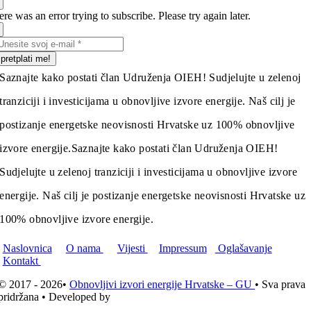
re was an error trying to subscribe. Please try again later.
pretplati me!
Saznajte kako postati član Udruženja OIEH! Sudjelujte u zelenoj
tranziciji i investicijama u obnovljive izvore energije. Naš cilj je
postizanje energetske neovisnosti Hrvatske uz 100% obnovljive
izvore energije.
Saznajte kako postati član Udruženja OIEH!
Sudjelujte u zelenoj tranziciji i investicijama u obnovljive izvore
energije. Naš cilj je postizanje energetske neovisnosti Hrvatske uz
100% obnovljive izvore energije.
Naslovnica
O nama
Vijesti
Impressum
Oglašavanje
Kontakt
© 2017 - 2026•
Obnovljivi izvori energije Hrvatske – GU
• Sva prava
pridržana • Developed by
ICE STUDIO d.o.o.