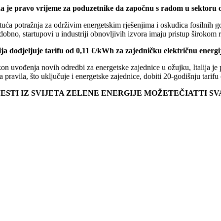
a je pravo vrijeme za poduzetnike da započnu s radom u sektoru o
uća potražnja za održivim energetskim rješenjima i oskudica fosilnih gor
dobno, startupovi u industriji obnovljivih izvora imaju pristup širokom
lija dodjeljuje tarifu od 0,11 €/kWh za zajedničku električnu ener
n uvođenja novih odredbi za energetske zajednice u ožujku, Italija je p
a pravila, što uključuje i energetske zajednice, dobiti 20-godišnju tar
JESTI IZ SVIJETA ZELENE ENERGIJE MOŽETEČIATTI S