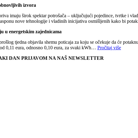
bnovljivih izvora
iva imaju širok spektar potrošača – uključujući pojedince, tvrtke i vladi
 rasponu nove tehnologije i vladinih inicijativa osmišljenih kako bi pot
giju u energetskim zajednicama
rošlog tjedna objavila shemu poticaja za koju se očekuje da će potaknuti
ifu od 0,11 eura, odnosno 0,10 eura, za svaki kWh…
Pročitaj više
VAKI DAN PRIJAVOM NA NAŠ NEWSLETTER