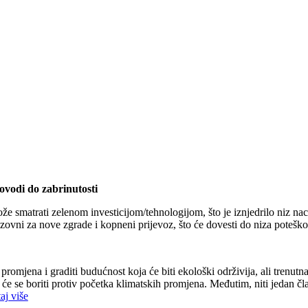
dovodi do zabrinutosti
 smatrati zelenom investicijom/tehnologijom, što je iznjedrilo niz nacrt
izazovni za nove zgrade i kopneni prijevoz, što će dovesti do niza pote
romjena i graditi budućnost koja će biti ekološki održivija, ali trenut
 će se boriti protiv početka klimatskih promjena. Međutim, niti jedan čl
aj više