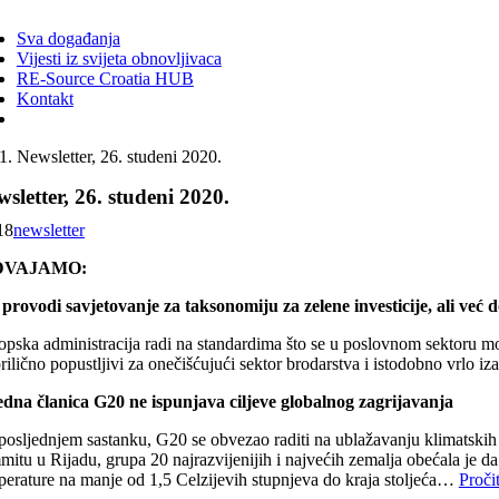
ggle
vigation
Sva događanja
Vijesti iz svijeta obnovljivaca
RE-Source Croatia HUB
Kontakt
Newsletter, 26. studeni 2020.
sletter, 26. studeni 2020.
18
newsletter
DVAJAMO:
provodi savjetovanje za taksonomiju za zelene investicije, ali već 
pska administracija radi na standardima što se u poslovnom sektoru može
rilično popustljivi za onečišćujući sektor brodarstva i istodobno vrlo 
edna članica G20 ne ispunjava ciljeve globalnog zagrijavanja
posljednjem sastanku, G20 se obvezao raditi na ublažavanju klimatskih p
itu u Rijadu, grupa 20 najrazvijenijih i najvećih zemalja obećala je da
perature na manje od 1,5 Celzijevih stupnjeva do kraja stoljeća…
Pročit