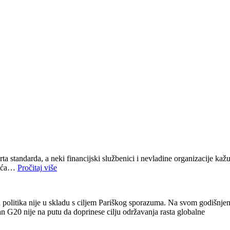
a standarda, a neki financijski službenici i nevladine organizacije kaž
škoća…
Pročitaj više
na politika nije u skladu s ciljem Pariškog sporazuma. Na svom godišnje
an G20 nije na putu da doprinese cilju održavanja rasta globalne