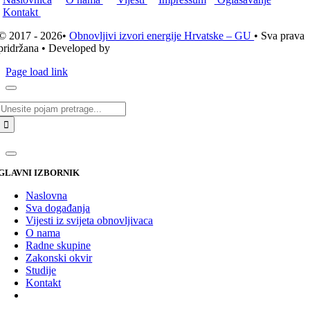
Kontakt
© 2017 - 2026•
Obnovljivi izvori energije Hrvatske – GU
• Sva prava
pridržana • Developed by
ICE STUDIO d.o.o.
Page load link
Traži...
GLAVNI IZBORNIK
Naslovna
Sva događanja
Vijesti iz svijeta obnovljivaca
O nama
Radne skupine
Zakonski okvir
Studije
Kontakt