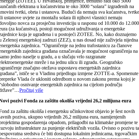
energije (ZOTEE). U Hrvatskoj, primjerice, trenutno radi oko 5000
sunčanih elektrana u kućanstvima te oko 3000 “solara” izgrađenih na
imovini tvrtki, obrta i ustanova. Budući da nemaju sva kućanstva, tvrtk
ili ustanove uvjete za montažu solara ili njihovi vlasnici nemaju
dovoljno novca za prosječnu investiciju u rasponu od 10.000 do 12.00
eura (za kućanstva), postoji mogućnost udruživanja u energetske
zajednice koja je ugrađena i u postojeći ZOTEE. No, kako doznajemo
u Zelenoj energetskoj zadruzi (ZEZ), u nas dosad nije zaživjela nijedna
energetska zajednica. “Ograničenje na jednu trafostanicu za članove
energetskih zajednica građana označavala je mogućnost ograničenja na
samo jedno naselje u gradu, a u slučaju vrlo razgranate
elektroenergetske mreže i na jednu ulicu ili zgradu. Geografsko
ograničenje značajno otežava uspostavu energetskih zajednica
građana”, ističe se u Vladinu prijedlogu izmjene ZOTTE-a. Spomenute
prepreke Vlada će ukloniti odredbom u novom zakonu prema kojoj je
“slobodno osnivanje energetskih zajednica na cijelom području
države”…
Pročitaj više
Novi pozivi Fonda za zaštitu okoliša vrijedni 26,2 milijuna eura
Fond za zaštitu okoliša i energetsku učinkovitost objavio je šest novih
javnih poziva, ukupno vrijednih 26,2 milijuna eura, namijenjenih
projektima gospodarenja otpadom, prilagodbi na klimatske promjene te
razvoju infrastrukture za punjenje električnih vozila. Ovisno o pozivu t
bespovratna sredstva će biti dostupna lokalnim jedinicama, trgovačkim