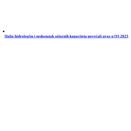
Slaba hidrologija i nedostatak solarnih kapaciteta povećali uvoz u Q3 2025