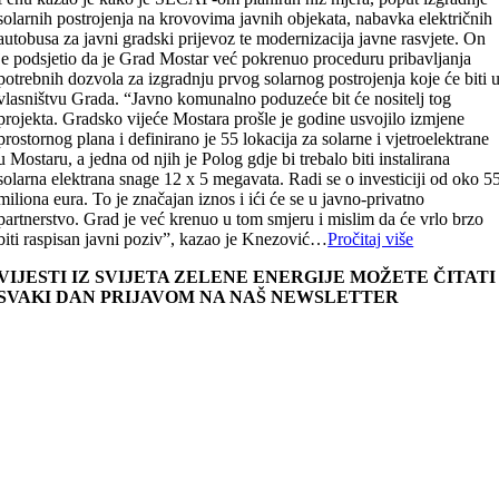
solarnih postrojenja na krovovima javnih objekata, nabavka električnih
autobusa za javni gradski prijevoz te modernizacija javne rasvjete. On
je podsjetio da je Grad Mostar već pokrenuo proceduru pribavljanja
potrebnih dozvola za izgradnju prvog solarnog postrojenja koje će biti 
vlasništvu Grada. “Javno komunalno poduzeće bit će nositelj tog
projekta. Gradsko vijeće Mostara prošle je godine usvojilo izmjene
prostornog plana i definirano je 55 lokacija za solarne i vjetroelektrane
u Mostaru, a jedna od njih je Polog gdje bi trebalo biti instalirana
solarna elektrana snage 12 x 5 megavata. Radi se o investiciji od oko 5
miliona eura. To je značajan iznos i ići će se u javno-privatno
partnerstvo. Grad je već krenuo u tom smjeru i mislim da će vrlo brzo
biti raspisan javni poziv”, kazao je Knezović…
Pročitaj više
VIJESTI IZ SVIJETA ZELENE ENERGIJE MOŽETE ČITATI
SVAKI DAN PRIJAVOM NA NAŠ NEWSLETTER