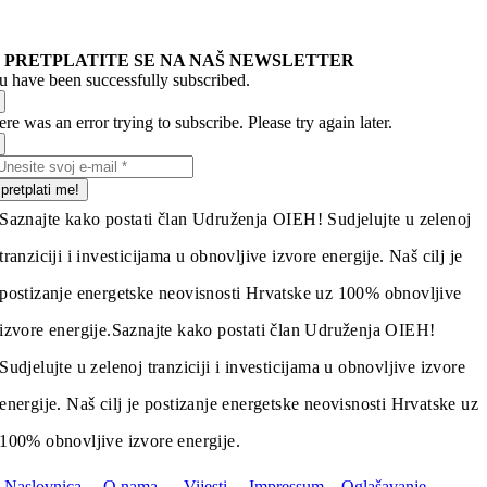
PRETPLATITE SE NA NAŠ NEWSLETTER
u have been successfully subscribed.
re was an error trying to subscribe. Please try again later.
pretplati me!
Saznajte kako postati član Udruženja OIEH! Sudjelujte u zelenoj
tranziciji i investicijama u obnovljive izvore energije. Naš cilj je
postizanje energetske neovisnosti Hrvatske uz 100% obnovljive
izvore energije.
Saznajte kako postati član Udruženja OIEH!
Sudjelujte u zelenoj tranziciji i investicijama u obnovljive izvore
energije. Naš cilj je postizanje energetske neovisnosti Hrvatske uz
100% obnovljive izvore energije.
Naslovnica
O nama
Vijesti
Impressum
Oglašavanje