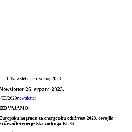
Skip
to
content
Newsletter 26. srpanj 2023.
Newsletter 26. srpanj 2023.
3/03/2020
newsletter
IZDVAJAMO:
Europsku nagradu za energetsku održivost 2023. osvojila
križevačka energetska zadruga KLIK