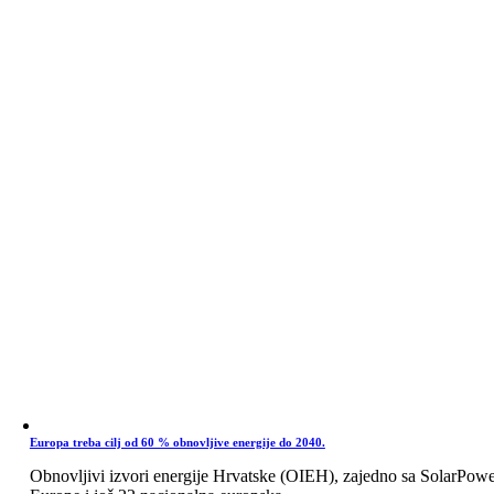
Europa treba cilj od 60 % obnovljive energije do 2040.
Obnovljivi izvori energije Hrvatske (OIEH), zajedno sa SolarPow