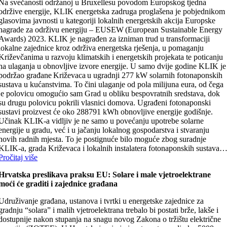
Na svečanosti održanoj u Bruxellesu povodom Europskog tjedna
održive energije, KLIK energetska zadruga proglašena je pobjednikom
glasovima javnosti u kategoriji lokalnih energetskih akcija Europske
nagrade za održivu energiju – EUSEW (European Sustainable Energy
Awards) 2023. KLIK je nagrađen za izniman trud u transformaciji
lokalne zajednice kroz održiva energetska rješenja, u pomaganju
Križevčanima u razvoju klimatskih i energetskih projekata te poticanju
na ulaganja u obnovljive izvore energije. U samo dvije godine KLIK je
podržao građane Križevaca u ugradnji 277 kW solarnih fotonaponskih
sustava u kućanstvima. To čini ulaganje od pola milijuna eura, od čega
je polovicu omogućio sam Grad u obliku bespovratnih sredstava, dok
su drugu polovicu pokrili vlasnici domova. Ugrađeni fotonaponski
sustavi proizvest će oko 288791 kWh obnovljive energije godišnje.
Učinak KLIK-a vidljiv je ne samo u povećanju upotrebe solarne
energije u gradu, već i u jačanju lokalnog gospodarstva i stvaranju
novih radnih mjesta. To je postignuće bilo moguće zbog suradnje
KLIK-a, grada Križevaca i lokalnih instalatera fotonaponskih sustava
Pročitaj više
Hrvatska preslikava praksu EU: Solare i male vjetroelektrane
moći će graditi i zajednice građana
Udruživanje građana, ustanova i tvrtki u energetske zajednice za
gradnju “solara” i malih vjetroelektrana trebalo bi postati brže, lakše i
dostupnije nakon stupanja na snagu novog Zakona o tržištu električne