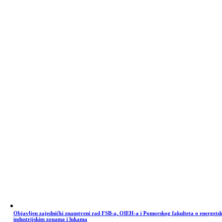
Objavljen zajednički znanstveni rad FSB-a, OIEH-a i Pomorskog fakulteta o energets
industrijskim zonama i lukama