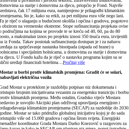
društvima u privatnom i javnom sektoru, zdravstvenim ustanovama,
domovima za starije i domovima za djecu, priopćio je Fond. Najviše
sredstava, čak 17 milijuna eura, namijenjeno je prilagodbi klimatskim
promjenama, što je, kako su rekli, za pet milijuna eura više nego lani.
Tu je riječ o ulaganju u budućnost okoliša i općina i gradova, pogotovo
s obzirom na vremenske ekstreme. Stope sufinanciranja projekata ovise
o područjima na kojima se provode te se kreću od 40, 60, pa do 80
posto, a maksimalan iznos po projektu iznosi 350 tisuća eura, izvijestili
su iz Fonda. Takav postotak sufinanciranja dostupan je i za nabavu
uređaja za sprječavanje nastanka biootpada (otpada od hrane) u
bolnicama i specijalnim bolnicama, u domovima za starije i domovima
za djecu. U Fondu kažu da je riječ o nastavku programa kojim su se
slični uređaji financirali hotelima…
Pročitaj više
Mostar u borbi protiv klimatskih promjena: Gradit će se solari,
nabavljati električna vozila
Grad Mostar u proteklom je razdoblju potpisao niz dokumenata i
pristupio brojnim inicijativama vezanim za energetsku tranziciju i borbu
protiv klimatskih promjena. Među ostalim, Gradsko vijeće Mostara
nedavno je usvojilo Akcijski plan održivog upravljanja energijom i
prilagođavanja klimatskim promjenama (SECAP) za razdoblje do 2030
godine. Mostar se tako pridružio globalnoj inicijativu kojoj je do sada
pristupilo više od 15.000 gradova i općina širom svijeta. Energijski
menadžer koordinator Grada Mostara Darko Knezović u razgovoru za
Fenu kazao je kako je SECAP-om planiran niz mjera, poput izgradnje