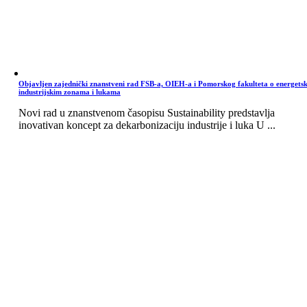
Objavljen zajednički znanstveni rad FSB-a, OIEH-a i Pomorskog fakulteta o energets
industrijskim zonama i lukama
Novi rad u znanstvenom časopisu Sustainability predstavlja
inovativan koncept za dekarbonizaciju industrije i luka U ...