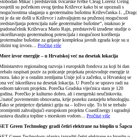
Slobodan Mikac i predstavnik švicarske tvrtke Cleag Lorenz Ueing
posjetili su početkom ovog tjedna Križevce kako bi se upoznali s
mogućnostima ulaganja u geotermalnu bušotinu Križevčanka-1. „Drag
mi je da ste došli u Križevce i zahvaljujem na pruženoj mogućnosti
predstavljanja potencijala naše geotermalne bušotine“, istaknuo je
gradonačelnik Križevaca Mario Rajn, predstavivši izrađene studije o
iskorištavanju geotermalnog potencijala i mogućnost korištenja
geotermalne bušotine za grijanje kompleksa javnih zgrada koje su u
blizini tog izvora…
Pročitaj više
More izvor energije – u Hrvatskoj već na desetak lokacija
Ministarstvo regionalnog razvoja i europskih fondova za koji bi dan
trebalo raspisati poziv za poticanje projekata proizvodnje energije iz
mora. Iako je u ostalim zemljama Unije još u začetku, u Hrvatskoj se
ona već iskorištava na desetak lokacija. U Poreču se upravo radi na
jednom takvom projektu. Porečka Gradska vijećnica stara je 120
godina. Porečko je kulturno dobro, ali i energetski neučinkovita.
Unatoč povremenim obnovama, krije poneku zastarjelu tehnologiju.
Tako se primjerice djelatnici griju na – loživo ulje. To bi se trebalo
promijeniti zahvaljujući europskom projektu CoastEnergy i ugradnji
sustava dizalica topline s morskom vodom…
Pročitaj više
SET Green Technology gradi četiri elektrane na bioplin u Šapcu
SET Green Technology planira izgraditi četiri elektrane na bioplin u