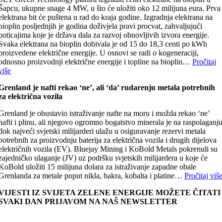
Šapcu, ukupne snage 4 MW, u što će uložiti oko 12 milijuna eura. Prva
elektrana bit će puštena u rad do kraja godine. Izgradnja elektrana na
bioplin posljednjih je godina doživjela pravi procvat, zahvaljujući
poticajima koje je država dala za razvoj obnovljivih izvora energije.
Svaka elektrana na bioplin dobivala je od 15 do 18,3 centi po kWh
proizvedene električne energije. U osnovi se radi o kogeneraciji,
odnosno proizvodnji električne energije i topline na bioplin…
Pročitaj
više
Grenland je nafti rekao ‘ne’, ali ‘da’ rudarenju metala potrebnih
za električna vozila
Grenland je obustavio istraživanje nafte na moru i možda rekao ‘ne’
nafti i plinu, ali njegovo ogromno bogatstvo minerala je na raspolaganj
dok najveći svjetski milijarderi ulažu u osiguravanje rezervi metala
potrebnih za proizvodnju baterija za električna vozila i drugih dijelova
električnih vozila (EV). Bluejay Mining i KoBold Metals pokrenuli su
zajedničko ulaganje (JV) uz podršku svjetskih milijardera u koje će
KoBold uložiti 15 milijuna dolara za istraživanje zapadne obale
Grenlanda za metale poput nikla, bakra, kobalta i platine…
Pročitaj viš
VIJESTI IZ SVIJETA ZELENE ENERGIJE MOŽETE ČITATI
SVAKI DAN PRIJAVOM NA NAŠ NEWSLETTER