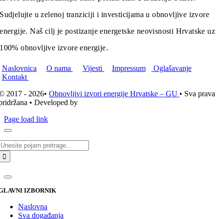
Sudjelujte u zelenoj tranziciji i investicijama u obnovljive izvore
energije. Naš cilj je postizanje energetske neovisnosti Hrvatske uz
100% obnovljive izvore energije.
Naslovnica
O nama
Vijesti
Impressum
Oglašavanje
Kontakt
© 2017 - 2026•
Obnovljivi izvori energije Hrvatske – GU
• Sva prava
pridržana • Developed by
ICE STUDIO d.o.o.
Page load link
Traži...
GLAVNI IZBORNIK
Naslovna
Sva događanja