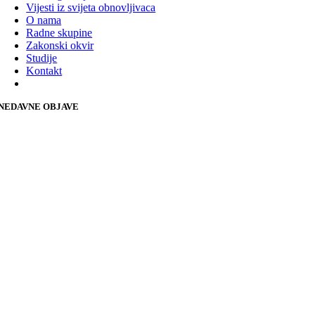
Vijesti iz svijeta obnovljivaca
O nama
Radne skupine
Zakonski okvir
Studije
Kontakt
NEDAVNE OBJAVE