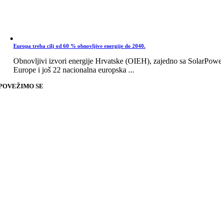
Europa treba cilj od 60 % obnovljive energije do 2040.
Obnovljivi izvori energije Hrvatske (OIEH), zajedno sa SolarPow
Europe i još 22 nacionalna europska ...
POVEŽIMO SE
Go
to
Top