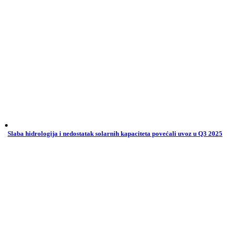
Slaba hidrologija i nedostatak solarnih kapaciteta povećali uvoz u Q3 2025