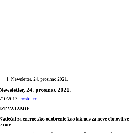
Skip
to
content
Newsletter, 24. prosinac 2021.
Newsletter, 24. prosinac 2021.
4/10/2017
newsletter
IZDVAJAMO:
Natječaj za energetsko odobrenje kao lakmus za nove obnovljive
izvore