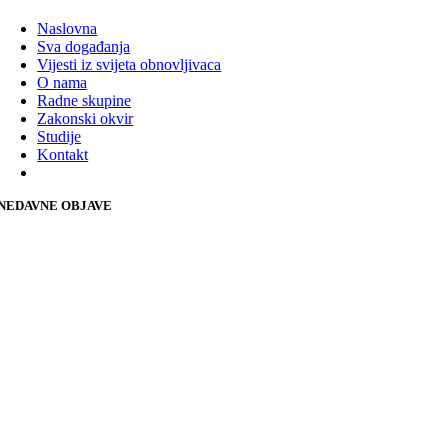
Naslovna
Sva događanja
Vijesti iz svijeta obnovljivaca
O nama
Radne skupine
Zakonski okvir
Studije
Kontakt
NEDAVNE OBJAVE