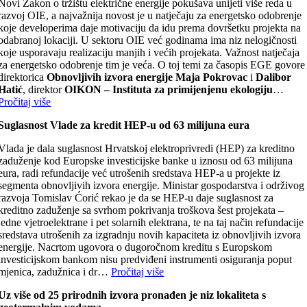
Novi Zakon o tržištu električne energije pokušava unijeti više reda u
razvoj OIE, a najvažnija novost je u natječaju za energetsko odobrenje
koje developerima daje motivaciju da idu prema dovršetku projekta na
odabranoj lokaciji. U sektoru OIE već godinama ima niz nelogičnosti
koje usporavaju realizaciju manjih i većih projekata. Važnost natječaja
za energetsko odobrenje tim je veća. O toj temi za časopis EGE govore
direktorica
Obnovljivih izvora energije Maja Pokrovac
i
Dalibor
Hatić
, direktor
OIKON – Instituta za primijenjenu ekologiju
…
Pročitaj više
Suglasnost Vlade za kredit HEP-u od 63 milijuna eura
Vlada je dala suglasnost Hrvatskoj elektroprivredi (HEP) za kreditno
zaduženje kod Europske investicijske banke u iznosu od 63 milijuna
eura, radi refundacije već utrošenih sredstava HEP-a u projekte iz
segmenta obnovljivih izvora energije. Ministar gospodarstva i održivog
razvoja Tomislav Ćorić rekao je da se HEP-u daje suglasnost za
kreditno zaduženje sa svrhom pokrivanja troškova šest projekata –
jedne vjetroelektrane i pet solarnih elektrana, te na taj način refundacije
sredstava utrošenih za izgradnju novih kapaciteta iz obnovljivih izvora
energije. Nacrtom ugovora o dugoročnom kreditu s Europskom
investicijskom bankom nisu predviđeni instrumenti osiguranja poput
mjenica, zadužnica i dr…
Pročitaj više
Uz više od 25 prirodnih izvora pronađen je niz lokaliteta s