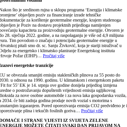
geotermalnim vodama
Nakon što je sredinom rujna u sklopu programa ‘Energija i klimatske
promjene’ objavljen poziv za financiranje izrade tehničke
dokumentacije za korištenje geotermalne energije, krajem studenoga
objavljen je Poziv na dostavu projektnih prijedloga namijenjen
povećanju kapaciteta za proizvodnju geotermalne energije. Otvoren je
do 28. siječnja 2022. godine, a na raspolaganju je više od 4,9 milijuna
eura. Tim povodom o značaju i potencijalu geotermalne energije u
Hrvatskoj pitali smo dr. sc. Sanju Živković, koja je stariji istraživač u
Odjelu za energetsko i klimatsko planiranje Energetskog instituta
Hrvoje Požar (EIHP)…
Pročitaj više
Izazovi energetske tranzicije
EU se obvezala smanjiti emisiju stakleničkih plinova za 55 posto do
2030. u odnosu na 1990. godinu. U klimatskom i energetskom paketu
‘Fit for 55’ EK je 14. srpnja ove godine donijela prijedlog izmjena
uredne o postrožavanju dopuštenih vrijednosti emisija ugljikovog
dioksida za nove osobne automobile i za nova laka gospodarska vozila,
a 2034. će biti zadnja godina prodaje novih vozial s motorima s
unutarnjim izgaranjem. Pored oporezivanja emisija CO2 predviđeno je 
oporezivanje plina i tekućih fosilnih goriva…
Pročitaj više
DOMAĆE I STRANE VIJESTI IZ SVIJETA ZELENE
ENERGIJE MOŽETE ČITATI SVAKI DAN PRIJAVOM NA