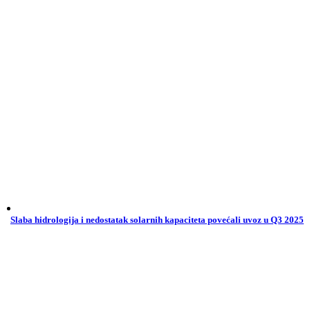
Slaba hidrologija i nedostatak solarnih kapaciteta povećali uvoz u Q3 2025