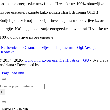
postizanje energetske neovisnosti Hrvatske uz 100% obnovljive
izvore energije.
Saznajte kako postati član Udruženja OIEH!
Sudjelujte u zelenoj tranziciji i investicijama u obnovljive izvore
energije. Naš cilj je postizanje energetske neovisnosti Hrvatske uz
100% obnovljive izvore energije.
Naslovnica
O nama
Vijesti
Impressum
Oglašavanje
Kontakt
© 2017 - 2026•
Obnovljivi izvori energije Hrvatske – GU
• Sva prava
pridržana • Developed by
ICE STUDIO d.o.o.
Page load link
Traži...
GLAVNI IZBORNIK