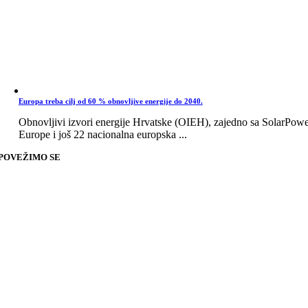
Europa treba cilj od 60 % obnovljive energije do 2040.
Obnovljivi izvori energije Hrvatske (OIEH), zajedno sa SolarPow
Europe i još 22 nacionalna europska ...
POVEŽIMO SE
Go
to
Top