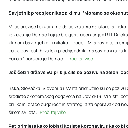
Savjetnik predsjednika za klimu: ‘Moramo se okrenuti
Mi se previše fokusiramo da se vratimo na staro, ali isk
kaže Julije Domac koji je bio gost jučerašnjeg RTL Direkta
klimom bavi rijetko ili nikako – hoće li Milanović to prom
put u povijesti hrvatski predsjsednik ima savjetnika za 
Europi”, poručio je Domac…
Pročitaj više
Još četiri države EU priključile se pozivu na zeleni 
Irska, Slovačka, Slovenija i Malta pridružile su se pozivu
središte ekonomskog odgovora na Covid-19. Ministri poti
prilikom izrade dugoročnih strategija za oporavak od nev
širom svijeta…
Pročitaj više
Pet primjera kako lobisti koriste koronavirus kako bi 