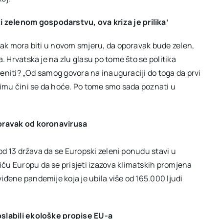
 zelenom gospodarstvu, ova kriza je prilika’
orak mora biti u novom smjeru, da oporavak bude zelen,
. Hrvatska je na zlu glasu po tome što se politika
ijeniti? „Od samog govora na inauguraciji do toga da prvi
klimu čini se da hoće. Po tome smo sada poznati u
oporavak od koronavirusa
 od 13 država da se Europski zeleni ponudu stavi u
ču Europu da se prisjeti izazova klimatskih promjena
iđene pandemije koja je ubila više od 165.000 ljudi
oslabili ekološke propise EU-a