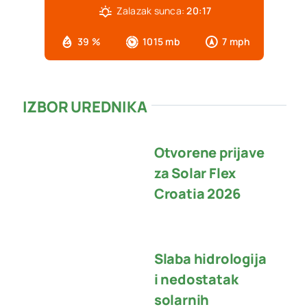
Zalazak sunca:
20:17
39 %
1015 mb
7 mph
IZBOR UREDNIKA
Otvorene prijave
za Solar Flex
Croatia 2026
Slaba hidrologija
i nedostatak
solarnih