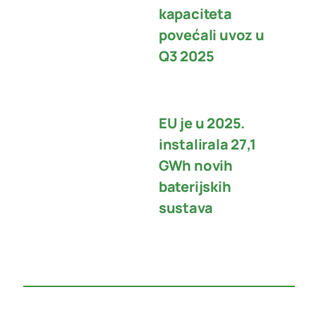
kapaciteta
povećali uvoz u
Q3 2025
EU je u 2025.
instalirala 27,1
GWh novih
baterijskih
sustava