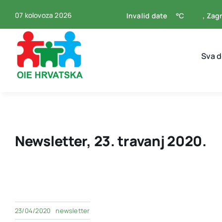
Skip
07 kolovoza 2026
Invalid date
°C
, Zag
to
content
Sva 
Newsletter, 23. travanj 2020.
23/04/2020
newsletter