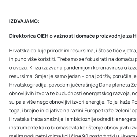
IZDVAJAMO:
Direktorica OIEH o važnosti domaće proizvodnje za H
Hrvatska obiluje prirodnim resursima, i što se tiče vjetra
ih puno više koristiti. Trebamo se fokusirati na domaću p
o uvozu. Kriza izazvana pandemijom koronavirusa ukazala
resursima. Smjer je samo jedan – onaj održiv, poručila j
Hrvatskog radija, povodom jučerašnjeg Dana planeta Ze
obnovljivih izvora te budućnosti energetskog razvoja, no
su pala više nego obnovljivi izvori energije. To je, kaže 
toga, i brojne inicijative na razini Europe traže ‘zeleni’
Hrvatska treba snažnije i ambicioznije odraditi energets
instrumente kako bi omasovila korištenje obnovljivih i
malim poduzetnikcima koji čine 90 posto tvrtki u Hrvatsk