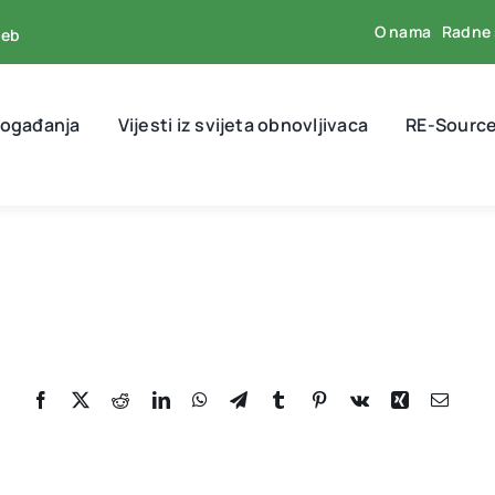
O nama
Radne 
reb
događanja
Vijesti iz svijeta obnovljivaca
RE-Source