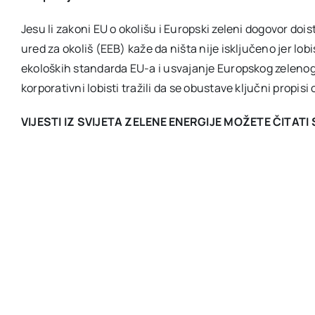
Jesu li zakoni EU o okolišu i Europski zeleni dogovor d
ured za okoliš (EEB) kaže da ništa nije isključeno jer lob
ekoloških standarda EU-a i usvajanje Europskog zelenog
korporativni lobisti tražili da se obustave ključni propisi 
VIJESTI IZ SVIJETA ZELENE ENERGIJE MOŽETE ČITAT