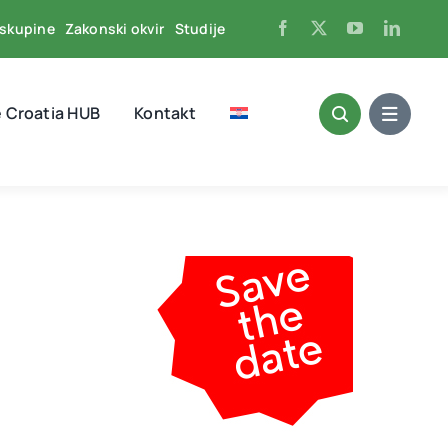
skupine
Zakonski okvir
Studije
 Croatia HUB
Kontakt