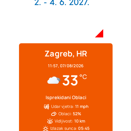
Zagreb, HR
11:57,
07/08/2026
33
°C
Isprekidani Oblaci
Udar vjetra:
11 mph
Oblaci:
52%
Vidljivost:
10 km
Izlazak sunca:
05:45