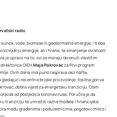
rvatski radio
, sunca, vode, biomase ili geotermalne energije, i treba
roizvodnju energije, ali i hrane, te smanjenje ovisnosti
 je upravo na to: svi se moraju okrenuti vlastitim
e direktorica OIEH
Maja Pokrovac
za Prvi program
mlje. Ovih dana ima puno rasprava oko nafte,
 gledajući recentne brojke proizvodnje, fosilna goriva
Pokrovac, dobra vijest za energetsku tranziciju. Osim
 oporavak od posljedica koronavirusa. Poručila je da
ku tranziciju te umrežiti razne modele i financijske
zvora među građanima i poduzetnicima, pogotovo mikro i
oj.