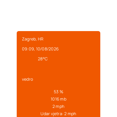
Zagreb, HR
09:09,
10/08/2026
28
°C
vedro
53 %
1016 mb
2 mph
Udar vjetra:
2 mph