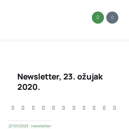
Skip
to
content
Newsletter, 23. ožujak
2020.
27/01/2023
newsletter