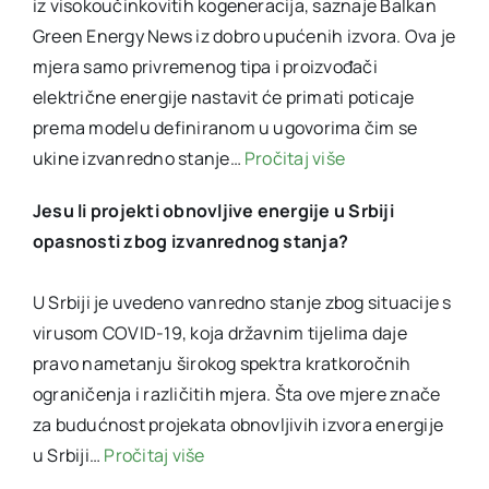
iz visokoučinkovitih kogeneracija, saznaje Balkan
Green Energy News iz dobro upućenih izvora. Ova je
mjera samo privremenog tipa i proizvođači
električne energije nastavit će primati poticaje
prema modelu definiranom u ugovorima čim se
ukine izvanredno stanje…
Pročitaj više
Jesu li projekti obnovljive energije u Srbiji
opasnosti zbog izvanrednog stanja?
U Srbiji je uvedeno vanredno stanje zbog situacije s
virusom COVID-19, koja državnim tijelima daje
pravo nametanju širokog spektra kratkoročnih
ograničenja i različitih mjera. Šta ove mjere znače
za budućnost projekata obnovljivih izvora energije
u Srbiji…
Pročitaj više