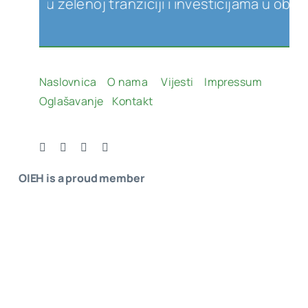
 u zelenoj tranziciji i investicijama u obnovlji
Naslovnica
O nama
Vijesti
Impressum
Oglašavanje
Kontakt
OIEH is a proud member