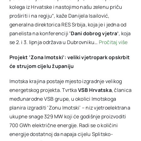
kolega iz Hrvatske i nastojimo našu zelenu priču
proširiti i na regiju“, kaže Danijela Isailović,
generalna direktorica RES Srbija, koja je i jedna od
panelista na konferenciji
‘Dani dobrog vjetra’
, koja
se 2. i 3. lipnja održava u Dubrovniku…
Pročitaj više
Projekt
‘
Zona Imotski
‘
: veliki vjetropark opskrbit
će strujom cijelu županiju
Imotska krajina postaje mjesto izgradnje velikog
energetskog projekta. Tvrtka
VSB Hrvatska
, članica
međunarodne VSB grupe, u okolici Imotskoga
planira izgraditi ‘Zonu Imotski’ – niz vjetroelektrana
ukupne snage 329 MW koji će godišnje proizvoditi
700 GWh električne energije. Radi se o količini
energije dostatnoj da napaja cijelu Splitsko-