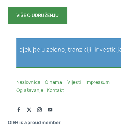
VIŠE O UDRUŽENJU
udjelujte u zelenoj tranziciji i investicijama u
Naslovnica
O nama
Vijesti
Impressum
Oglašavanje
Kontakt
OIEH is a proud member