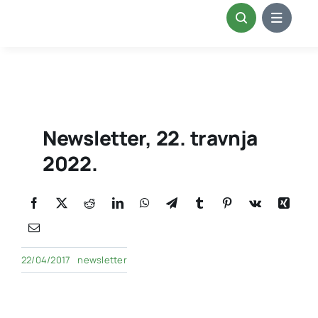
Skip
to
content
Newsletter, 22. travnja
2022.
22/04/2017
newsletter