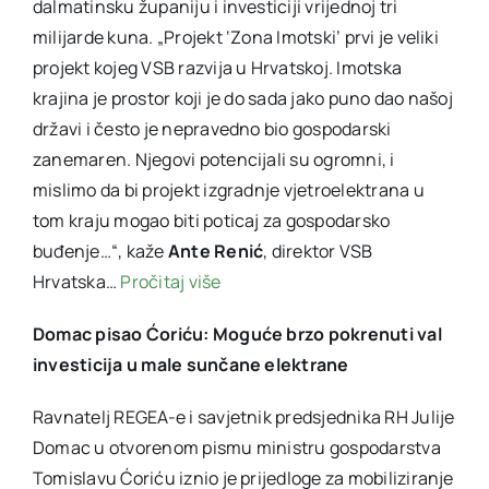
dalmatinsku županiju i investiciji vrijednoj tri
milijarde kuna. „Projekt ‘Zona Imotski’ prvi je veliki
projekt kojeg VSB razvija u Hrvatskoj. Imotska
krajina je prostor koji je do sada jako puno dao našoj
državi i često je nepravedno bio gospodarski
zanemaren. Njegovi potencijali su ogromni, i
mislimo da bi projekt izgradnje vjetroelektrana u
tom kraju mogao biti poticaj za gospodarsko
buđenje…“, kaže
Ante Renić
, direktor VSB
Hrvatska…
Pročitaj više
Domac pisao Ćoriću: Moguće brzo pokrenuti val
investicija u male sunčane elektrane
Ravnatelj REGEA-e i savjetnik predsjednika RH Julije
Domac u otvorenom pismu ministru gospodarstva
Tomislavu Ćoriću iznio je prijedloge za mobiliziranje