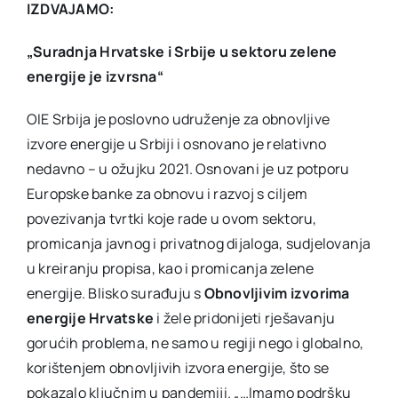
IZDVAJAMO:
„Suradnja Hrvatske i Srbije u sektoru zelene
energije je izvrsna“
OIE Srbija je poslovno udruženje za obnovljive
izvore energije u Srbiji i osnovano je relativno
nedavno – u ožujku 2021. Osnovani je uz potporu
Europske banke za obnovu i razvoj s ciljem
povezivanja tvrtki koje rade u ovom sektoru,
promicanja javnog i privatnog dijaloga, sudjelovanja
u kreiranju propisa, kao i promicanja zelene
energije. Blisko surađuju s
Obnovljivim izvorima
energije Hrvatske
i žele pridonijeti rješavanju
gorućih problema, ne samo u regiji nego i globalno,
korištenjem obnovljivih izvora energije, što se
pokazalo ključnim u pandemiji. „…Imamo podršku