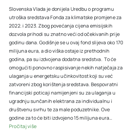
Slovenska Vlada je donijela Uredbu o programu
utroška sredstava Fonda za klimatske promjene za
2022. i 2023. Zbog povećanja cijena emisijskih
dozvola prihodi su znatno veći od očekivanih prije
godinu dana. Godišnje se u ovaj fond slijeva oko 170
milijuna eura, a dio viška ostaje iz prethodnih
godina, pa su izdvojena dodatna sredstva. To će
omogućiti ponovno raspisivanje nekih natječaja za
ulaganja u energetsku učinkovitost koji su već
zatvoreni zbog korištenja sredstava. Bespovratni
financijski poticaji namijenjeni su za ulaganja u
ugradnju sunčanih elektrana za individualnu i
društvenu svrhu te za male poduzetnike. Ove
godine za to će biti izdvojeno 15 milijuna eura…
Pročitaj više