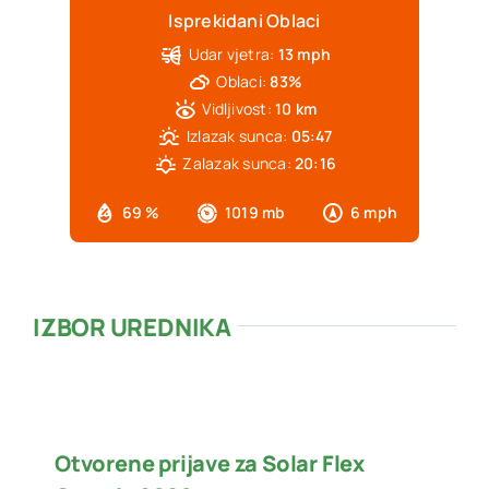
Isprekidani Oblaci
Udar vjetra:
13 mph
Oblaci:
83%
Vidljivost:
10 km
Izlazak sunca:
05:47
Zalazak sunca:
20:16
69 %
1019 mb
6 mph
IZBOR UREDNIKA
Otvorene prijave za Solar Flex